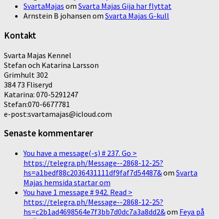
SvartaMajas
om
Svarta Majas Gija har flyttat
Arnstein B johansen
om
Svarta Majas G-kull
Kontakt
Svarta Majas Kennel
Stefan och Katarina Larsson
Grimhult 302
384 73 Fliseryd
Katarina: 070-5291247
Stefan:070-6677781
e-post:svartamajas@icloud.com
Senaste kommentarer
You have a message(-s) # 237. Go >
https://telegra.ph/Message--2868-12-25?
hs=a1bedf88c2036431111df9faf7d54487&
om
Svarta
Majas hemsida startar om
You have 1 message # 942. Read >
https://telegra.ph/Message--2868-12-25?
hs=c2b1ad4698564e7f3bb7d0dc7a3a8dd2&
om
Feya på