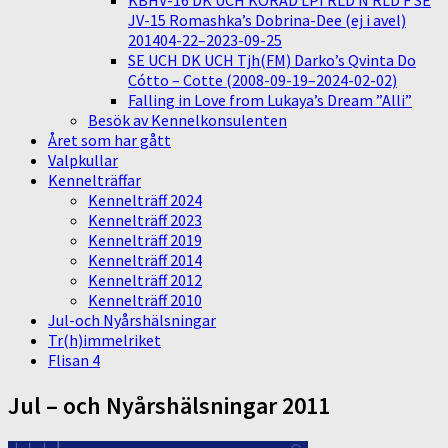
KBHV-16 DK UCH KORAD LPI RLD N RLD F SE
JV-15 Romashka’s Dobrina-Dee (ej i avel)
201404-22–2023-09-25
SE UCH DK UCH Tjh(FM) Darko’s Qvinta Do
Cótto – Cotte (2008-09-19–2024-02-02)
Falling in Love from Lukaya’s Dream ”Alli”
Besök av Kennelkonsulenten
Året som har gått
Valpkullar
Kennelträffar
Kennelträff 2024
Kennelträff 2023
Kennelträff 2019
Kennelträff 2014
Kennelträff 2012
Kennelträff 2010
Jul-och Nyårshälsningar
Tr(h)immelriket
Flisan 4
Jul – och Nyårshälsningar 2011