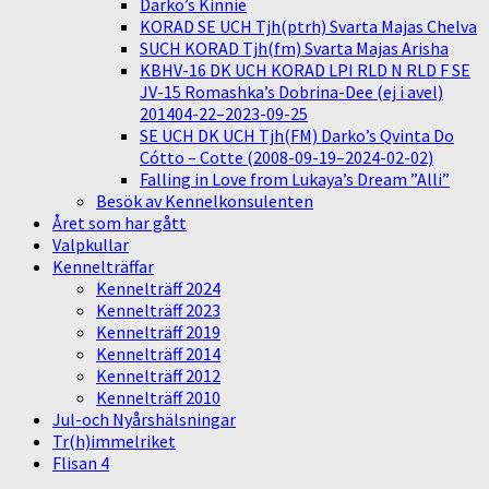
Darko’s Kinnie
KORAD SE UCH Tjh(ptrh) Svarta Majas Chelva
SUCH KORAD Tjh(fm) Svarta Majas Arisha
KBHV-16 DK UCH KORAD LPI RLD N RLD F SE
JV-15 Romashka’s Dobrina-Dee (ej i avel)
201404-22–2023-09-25
SE UCH DK UCH Tjh(FM) Darko’s Qvinta Do
Cótto – Cotte (2008-09-19–2024-02-02)
Falling in Love from Lukaya’s Dream ”Alli”
Besök av Kennelkonsulenten
Året som har gått
Valpkullar
Kennelträffar
Kennelträff 2024
Kennelträff 2023
Kennelträff 2019
Kennelträff 2014
Kennelträff 2012
Kennelträff 2010
Jul-och Nyårshälsningar
Tr(h)immelriket
Flisan 4