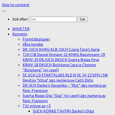
Skip to content
Sök efter:
NYHETER
Kenneln
Framtidsplaner
Våra hundar
DK JUCH KHKG KLB JUCH Czara Tara’s Sarja
TJH CIB Dansk Vinnare-21 KHKG Rasvinnare-19
KBHV-19 DKJUCH DKUCH Svarta Majas Feya
KBHV-18 DKUCH Bolshaya Cara iz Chopjor
”Bolshaya” (ej i avel)
SE UCH LD STARTKLASS RLD N SE JV-13 SPH I SM
Devitsa *Vitsa* ägs numera av Catti Diits
DK UCH Darko’s Varushka – ”Rut” ägs numera av
Fam. Fransson
Svarta Majas Gija ”Gija” (ej i avel) ägs numera av
Fam. Fransson
Till minne av <3
SUCH KORAD Tjh(FM) Darko’s Olga