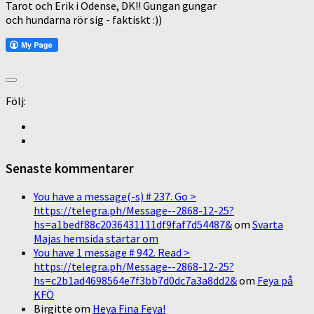
Tarot och Erik i Odense, DK!! Gungan gungar
och hundarna rör sig - faktiskt :))
Följ:
Senaste kommentarer
You have a message(-s) # 237. Go >
https://telegra.ph/Message--2868-12-25?
hs=a1bedf88c2036431111df9faf7d54487&
om
Svarta
Majas hemsida startar om
You have 1 message # 942. Read >
https://telegra.ph/Message--2868-12-25?
hs=c2b1ad4698564e7f3bb7d0dc7a3a8dd2&
om
Feya på
KFÖ
Birgitte
om
Heya Fina Feya!