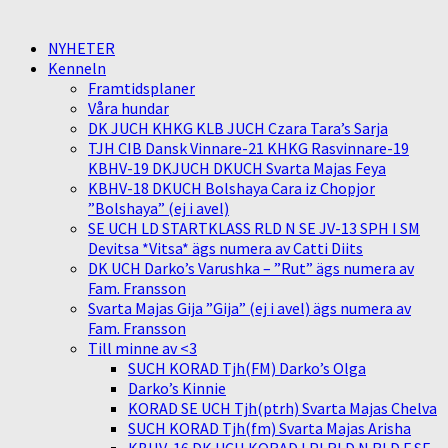
NYHETER
Kenneln
Framtidsplaner
Våra hundar
DK JUCH KHKG KLB JUCH Czara Tara’s Sarja
TJH CIB Dansk Vinnare-21 KHKG Rasvinnare-19
KBHV-19 DKJUCH DKUCH Svarta Majas Feya
KBHV-18 DKUCH Bolshaya Cara iz Chopjor
”Bolshaya” (ej i avel)
SE UCH LD STARTKLASS RLD N SE JV-13 SPH I SM
Devitsa *Vitsa* ägs numera av Catti Diits
DK UCH Darko’s Varushka – ”Rut” ägs numera av
Fam. Fransson
Svarta Majas Gija ”Gija” (ej i avel) ägs numera av
Fam. Fransson
Till minne av <3
SUCH KORAD Tjh(FM) Darko’s Olga
Darko’s Kinnie
KORAD SE UCH Tjh(ptrh) Svarta Majas Chelva
SUCH KORAD Tjh(fm) Svarta Majas Arisha