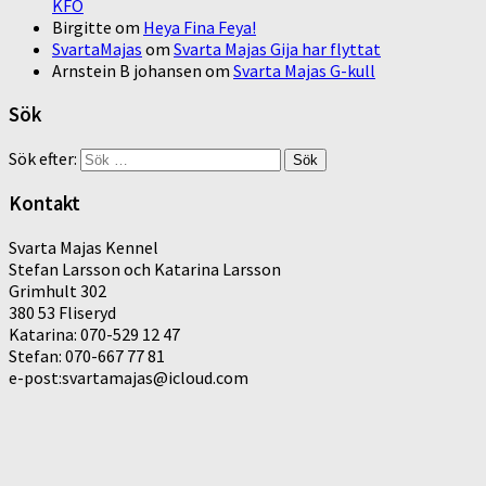
KFÖ
Birgitte
om
Heya Fina Feya!
SvartaMajas
om
Svarta Majas Gija har flyttat
Arnstein B johansen
om
Svarta Majas G-kull
Sök
Sök efter:
Kontakt
Svarta Majas Kennel
Stefan Larsson och Katarina Larsson
Grimhult 302
380 53 Fliseryd
Katarina: 070-529 12 47
Stefan: 070-667 77 81
e-post:svartamajas@icloud.com