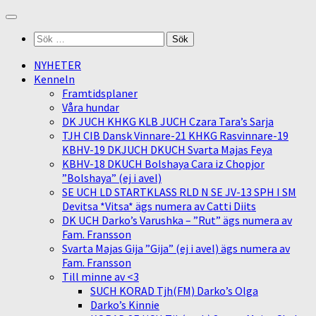
Skip
to
Sök
content
efter:
NYHETER
Kenneln
Framtidsplaner
Våra hundar
DK JUCH KHKG KLB JUCH Czara Tara’s Sarja
TJH CIB Dansk Vinnare-21 KHKG Rasvinnare-19
KBHV-19 DKJUCH DKUCH Svarta Majas Feya
KBHV-18 DKUCH Bolshaya Cara iz Chopjor
”Bolshaya” (ej i avel)
SE UCH LD STARTKLASS RLD N SE JV-13 SPH I SM
Devitsa *Vitsa* ägs numera av Catti Diits
DK UCH Darko’s Varushka – ”Rut” ägs numera av
Fam. Fransson
Svarta Majas Gija ”Gija” (ej i avel) ägs numera av
Fam. Fransson
Till minne av <3
SUCH KORAD Tjh(FM) Darko’s Olga
Darko’s Kinnie