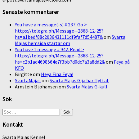
Senaste kommentarer
You have a message(-s) # 237. Go >
https://telegra.ph/Message--2868-12-25?
hs=a1bedf88c2036431111df9faf7d54487&
om
Svarta
Majas hemsida startar om
You have 1 message # 942. Read >
https://telegra.ph/Message--2868-12-25?
hs=c2b1ad4698564e7f3bb7d0dc7a3a8dd2&
om
Feya på
KFÖ
Birgitte
om
Heya Fina Feya!
SvartaMajas
om
Svarta Majas Gija har flyttat
Arnstein B johansen
om
Svarta Majas G-kull
Sök
Sök
efter:
Kontakt
Svarta Majas Kennel