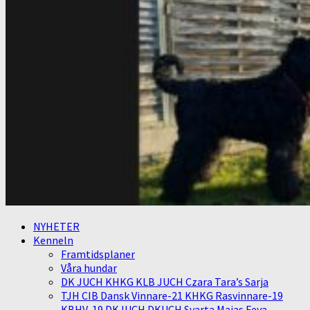
NYHETER
Kenneln
Framtidsplaner
Våra hundar
DK JUCH KHKG KLB JUCH Czara Tara’s Sarja
TJH CIB Dansk Vinnare-21 KHKG Rasvinnare-19
KBHV-19 DKJUCH DKUCH Svarta Majas Feya