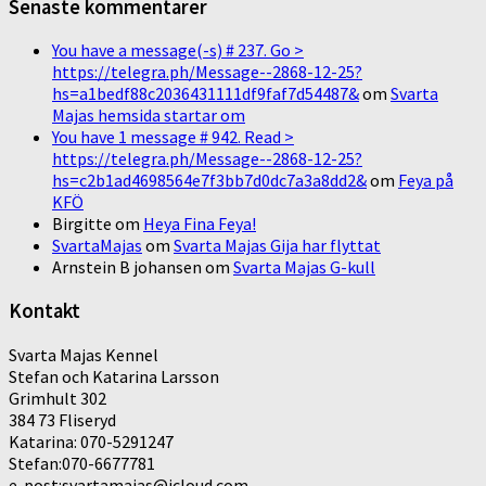
Senaste kommentarer
You have a message(-s) # 237. Go >
https://telegra.ph/Message--2868-12-25?
hs=a1bedf88c2036431111df9faf7d54487&
om
Svarta
Majas hemsida startar om
You have 1 message # 942. Read >
https://telegra.ph/Message--2868-12-25?
hs=c2b1ad4698564e7f3bb7d0dc7a3a8dd2&
om
Feya på
KFÖ
Birgitte
om
Heya Fina Feya!
SvartaMajas
om
Svarta Majas Gija har flyttat
Arnstein B johansen
om
Svarta Majas G-kull
Kontakt
Svarta Majas Kennel
Stefan och Katarina Larsson
Grimhult 302
384 73 Fliseryd
Katarina: 070-5291247
Stefan:070-6677781
e-post:svartamajas@icloud.com