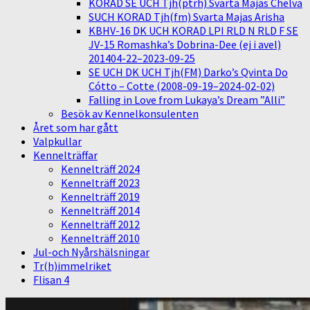
KORAD SE UCH Tjh(ptrh) Svarta Majas Chelva
SUCH KORAD Tjh(fm) Svarta Majas Arisha
KBHV-16 DK UCH KORAD LPI RLD N RLD F SE
JV-15 Romashka’s Dobrina-Dee (ej i avel)
201404-22–2023-09-25
SE UCH DK UCH Tjh(FM) Darko’s Qvinta Do
Cótto – Cotte (2008-09-19–2024-02-02)
Falling in Love from Lukaya’s Dream ”Alli”
Besök av Kennelkonsulenten
Året som har gått
Valpkullar
Kennelträffar
Kennelträff 2024
Kennelträff 2023
Kennelträff 2019
Kennelträff 2014
Kennelträff 2012
Kennelträff 2010
Jul-och Nyårshälsningar
Tr(h)immelriket
Flisan 4