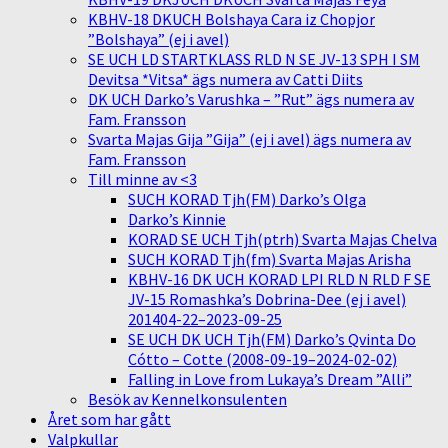
KBHV-18 DKUCH Bolshaya Cara iz Chopjor
”Bolshaya” (ej i avel)
SE UCH LD STARTKLASS RLD N SE JV-13 SPH I SM
Devitsa *Vitsa* ägs numera av Catti Diits
DK UCH Darko’s Varushka – ”Rut” ägs numera av
Fam. Fransson
Svarta Majas Gija ”Gija” (ej i avel) ägs numera av
Fam. Fransson
Till minne av <3
SUCH KORAD Tjh(FM) Darko’s Olga
Darko’s Kinnie
KORAD SE UCH Tjh(ptrh) Svarta Majas Chelva
SUCH KORAD Tjh(fm) Svarta Majas Arisha
KBHV-16 DK UCH KORAD LPI RLD N RLD F SE
JV-15 Romashka’s Dobrina-Dee (ej i avel)
201404-22–2023-09-25
SE UCH DK UCH Tjh(FM) Darko’s Qvinta Do
Cótto – Cotte (2008-09-19–2024-02-02)
Falling in Love from Lukaya’s Dream ”Alli”
Besök av Kennelkonsulenten
Året som har gått
Valpkullar