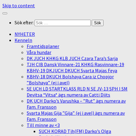
Skip to content
Sök efter:
NYHETER
Kenneln
Framtidsplaner
Våra hundar
DK JUCH KHKG KLB JUCH Czara Tara’s Sarja
TJH CIB Dansk Vinnare-21 KHKG Rasvinnare-19
KBHV-19 DKJUCH DKUCH Svarta Majas Feya
KBHV-18 DKUCH Bolshaya Cara iz Chopjor
”Bolshaya” (ej i avel)
SE UCH LD STARTKLASS RLD N SE JV-13 SPH I SM
Devitsa *Vitsa* ägs numera av Catti Diits
DK UCH Darko’s Varushka – ”Rut” ägs numera av
Fam. Fransson
Svarta Majas Gija ”Gija” (ej i avel) ägs numera av
Fam. Fransson
Till minne av <3
SUCH KORAD Tjh(FM) Darko’s Olga