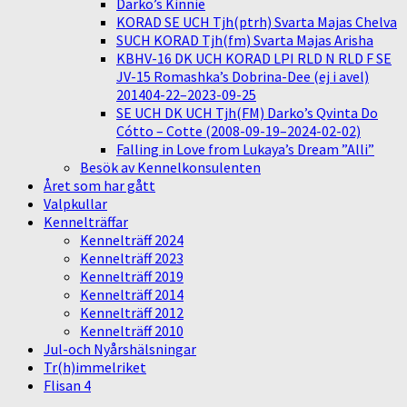
Darko’s Kinnie
KORAD SE UCH Tjh(ptrh) Svarta Majas Chelva
SUCH KORAD Tjh(fm) Svarta Majas Arisha
KBHV-16 DK UCH KORAD LPI RLD N RLD F SE
JV-15 Romashka’s Dobrina-Dee (ej i avel)
201404-22–2023-09-25
SE UCH DK UCH Tjh(FM) Darko’s Qvinta Do
Cótto – Cotte (2008-09-19–2024-02-02)
Falling in Love from Lukaya’s Dream ”Alli”
Besök av Kennelkonsulenten
Året som har gått
Valpkullar
Kennelträffar
Kennelträff 2024
Kennelträff 2023
Kennelträff 2019
Kennelträff 2014
Kennelträff 2012
Kennelträff 2010
Jul-och Nyårshälsningar
Tr(h)immelriket
Flisan 4