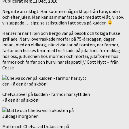
Publicerat den:
11 Dec, 2010
Nej, inte än riktigt. Här kommer några klipp från före, under
och efter julen. Man kan sammanfatta det med att vi åt, vi sov,
vi slappade … tips; se stilstudien i att sova på kudden
Här ser ni när Tipin och Bergo var på besök och tokiga husse
grillade. När vi överraskade morfar på 75-årsdagen, dagen
innan, med en eldkorg, när vi väntar på tomten, när farmor,
farfar och husses bror med fru fikade på julaftons förmiddag
hos oss, jullunchen hos mormor och morfar, julaftonen hos
farmor och farfar och hur vi har slappat!!// Gott Nytt – från
Cotte
Chelva sover på kudden - farmor har sytt den
- å den är så sköön!
Matte och Chelva vid frukosten på