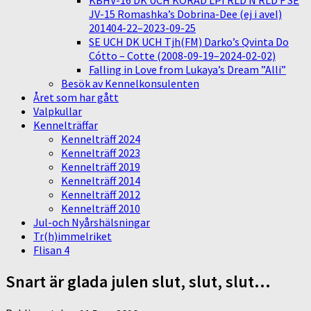
KBHV-16 DK UCH KORAD LPI RLD N RLD F SE
JV-15 Romashka’s Dobrina-Dee (ej i avel)
201404-22–2023-09-25
SE UCH DK UCH Tjh(FM) Darko’s Qvinta Do
Cótto – Cotte (2008-09-19–2024-02-02)
Falling in Love from Lukaya’s Dream ”Alli”
Besök av Kennelkonsulenten
Året som har gått
Valpkullar
Kennelträffar
Kennelträff 2024
Kennelträff 2023
Kennelträff 2019
Kennelträff 2014
Kennelträff 2012
Kennelträff 2010
Jul-och Nyårshälsningar
Tr(h)immelriket
Flisan 4
Snart är glada julen slut, slut, slut…