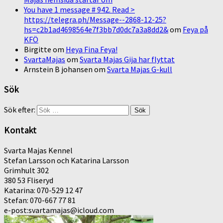
You have 1 message # 942. Read >
https://telegra.ph/Message--2868-12-25?
hs=c2b1ad4698564e7f3bb7d0dc7a3a8dd2&
om
Feya på
KFÖ
Birgitte
om
Heya Fina Feya!
SvartaMajas
om
Svarta Majas Gija har flyttat
Arnstein B johansen
om
Svarta Majas G-kull
Sök
Sök efter:
Kontakt
Svarta Majas Kennel
Stefan Larsson och Katarina Larsson
Grimhult 302
380 53 Fliseryd
Katarina: 070-529 12 47
Stefan: 070-667 77 81
e-post:svartamajas@icloud.com