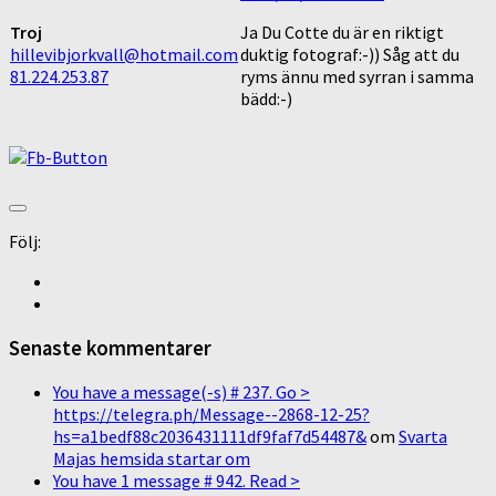
Troj
Ja Du Cotte du är en riktigt
hillevibjorkvall@hotmail.com
duktig fotograf:-)) Såg att du
81.224.253.87
ryms ännu med syrran i samma
bädd:-)
Följ:
Senaste kommentarer
You have a message(-s) # 237. Go >
https://telegra.ph/Message--2868-12-25?
hs=a1bedf88c2036431111df9faf7d54487&
om
Svarta
Majas hemsida startar om
You have 1 message # 942. Read >