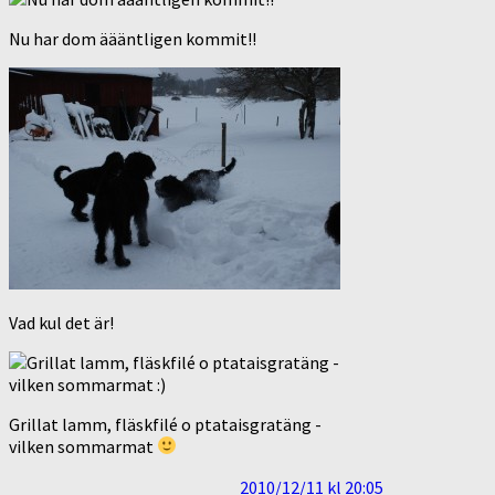
Nu har dom äääntligen kommit!!
Vad kul det är!
Grillat lamm, fläskfilé o ptataisgratäng -
vilken sommarmat
2010/12/11 kl 20:05