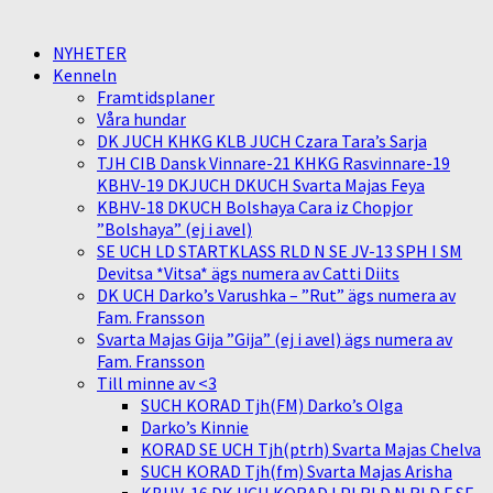
NYHETER
Kenneln
Framtidsplaner
Våra hundar
DK JUCH KHKG KLB JUCH Czara Tara’s Sarja
TJH CIB Dansk Vinnare-21 KHKG Rasvinnare-19
KBHV-19 DKJUCH DKUCH Svarta Majas Feya
KBHV-18 DKUCH Bolshaya Cara iz Chopjor
”Bolshaya” (ej i avel)
SE UCH LD STARTKLASS RLD N SE JV-13 SPH I SM
Devitsa *Vitsa* ägs numera av Catti Diits
DK UCH Darko’s Varushka – ”Rut” ägs numera av
Fam. Fransson
Svarta Majas Gija ”Gija” (ej i avel) ägs numera av
Fam. Fransson
Till minne av <3
SUCH KORAD Tjh(FM) Darko’s Olga
Darko’s Kinnie
KORAD SE UCH Tjh(ptrh) Svarta Majas Chelva
SUCH KORAD Tjh(fm) Svarta Majas Arisha