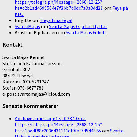
https://telegra.ph/Message--2868-12-25?
hs=c2b1ad4698564e7f3bb7d0dc7a3a8dd2&
om
Feya på
KFÖ
Birgitte
om
Heya Fina Feya!
SvartaMajas
om
Svarta Majas Gija har flyttat
Arnstein B johansen
om
Svarta Majas G-kull
Kontakt
Svarta Majas Kennel
Stefan och Katarina Larsson
Grimhult 302
384 73 Fliseryd
Katarina: 070-5291247
Stefan:070-6677781
e-post:svartamajas@icloud.com
Senaste kommentarer
You have a message(-s) # 237. Go >
https://telegra.ph/Message--2868-12-25?
hs=a1bedf88c2036431111df9faf7d54487&
om
Svarta
Majas hemsida startar om