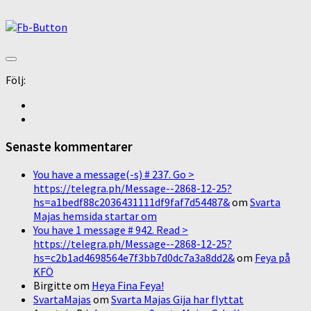
Följ:
Senaste kommentarer
You have a message(-s) # 237. Go >
https://telegra.ph/Message--2868-12-25?
hs=a1bedf88c2036431111df9faf7d54487&
om
Svarta
Majas hemsida startar om
You have 1 message # 942. Read >
https://telegra.ph/Message--2868-12-25?
hs=c2b1ad4698564e7f3bb7d0dc7a3a8dd2&
om
Feya på
KFÖ
Birgitte
om
Heya Fina Feya!
SvartaMajas
om
Svarta Majas Gija har flyttat