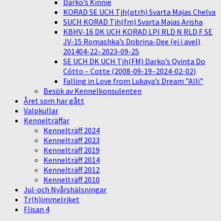
Darko’s Kinnie
KORAD SE UCH Tjh(ptrh) Svarta Majas Chelva
SUCH KORAD Tjh(fm) Svarta Majas Arisha
KBHV-16 DK UCH KORAD LPI RLD N RLD F SE
JV-15 Romashka’s Dobrina-Dee (ej i avel)
201404-22–2023-09-25
SE UCH DK UCH Tjh(FM) Darko’s Qvinta Do
Cótto – Cotte (2008-09-19–2024-02-02)
Falling in Love from Lukaya’s Dream ”Alli”
Besök av Kennelkonsulenten
Året som har gått
Valpkullar
Kennelträffar
Kennelträff 2024
Kennelträff 2023
Kennelträff 2019
Kennelträff 2014
Kennelträff 2012
Kennelträff 2010
Jul-och Nyårshälsningar
Tr(h)immelriket
Flisan 4