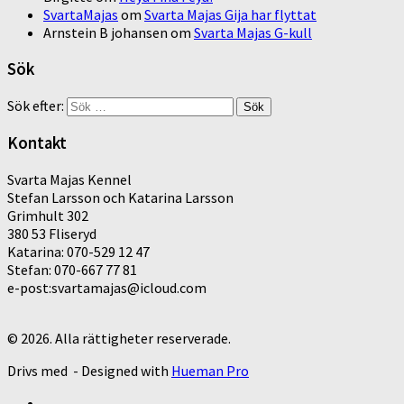
SvartaMajas
om
Svarta Majas Gija har flyttat
Arnstein B johansen
om
Svarta Majas G-kull
Sök
Sök efter:
Kontakt
Svarta Majas Kennel
Stefan Larsson och Katarina Larsson
Grimhult 302
380 53 Fliseryd
Katarina: 070-529 12 47
Stefan: 070-667 77 81
e-post:svartamajas@icloud.com
© 2026. Alla rättigheter reserverade.
Drivs med
- Designed with
Hueman Pro