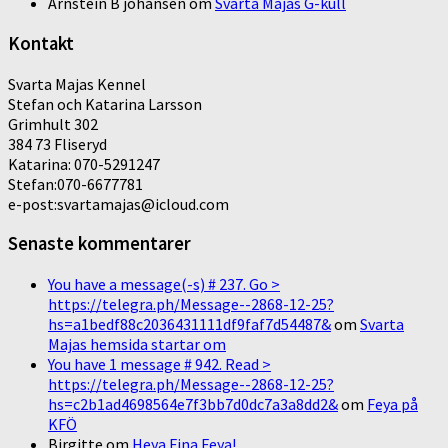
Arnstein B johansen
om
Svarta Majas G-kull
Kontakt
Svarta Majas Kennel
Stefan och Katarina Larsson
Grimhult 302
384 73 Fliseryd
Katarina: 070-5291247
Stefan:070-6677781
e-post:svartamajas@icloud.com
Senaste kommentarer
You have a message(-s) # 237. Go >
https://telegra.ph/Message--2868-12-25?
hs=a1bedf88c2036431111df9faf7d54487&
om
Svarta
Majas hemsida startar om
You have 1 message # 942. Read >
https://telegra.ph/Message--2868-12-25?
hs=c2b1ad4698564e7f3bb7d0dc7a3a8dd2&
om
Feya på
KFÖ
Birgitte
om
Heya Fina Feya!