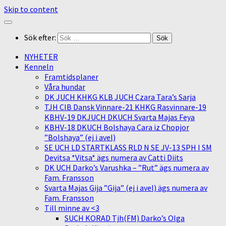
Skip to content
Sök efter:
NYHETER
Kenneln
Framtidsplaner
Våra hundar
DK JUCH KHKG KLB JUCH Czara Tara’s Sarja
TJH CIB Dansk Vinnare-21 KHKG Rasvinnare-19
KBHV-19 DKJUCH DKUCH Svarta Majas Feya
KBHV-18 DKUCH Bolshaya Cara iz Chopjor
”Bolshaya” (ej i avel)
SE UCH LD STARTKLASS RLD N SE JV-13 SPH I SM
Devitsa *Vitsa* ägs numera av Catti Diits
DK UCH Darko’s Varushka – ”Rut” ägs numera av
Fam. Fransson
Svarta Majas Gija ”Gija” (ej i avel) ägs numera av
Fam. Fransson
Till minne av <3
SUCH KORAD Tjh(FM) Darko’s Olga