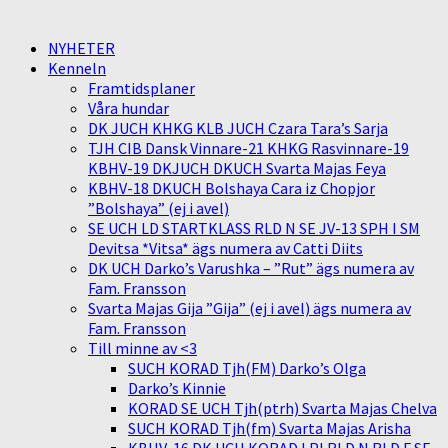
NYHETER
Kenneln
Framtidsplaner
Våra hundar
DK JUCH KHKG KLB JUCH Czara Tara’s Sarja
TJH CIB Dansk Vinnare-21 KHKG Rasvinnare-19
KBHV-19 DKJUCH DKUCH Svarta Majas Feya
KBHV-18 DKUCH Bolshaya Cara iz Chopjor
”Bolshaya” (ej i avel)
SE UCH LD STARTKLASS RLD N SE JV-13 SPH I SM
Devitsa *Vitsa* ägs numera av Catti Diits
DK UCH Darko’s Varushka – ”Rut” ägs numera av
Fam. Fransson
Svarta Majas Gija ”Gija” (ej i avel) ägs numera av
Fam. Fransson
Till minne av <3
SUCH KORAD Tjh(FM) Darko’s Olga
Darko’s Kinnie
KORAD SE UCH Tjh(ptrh) Svarta Majas Chelva
SUCH KORAD Tjh(fm) Svarta Majas Arisha