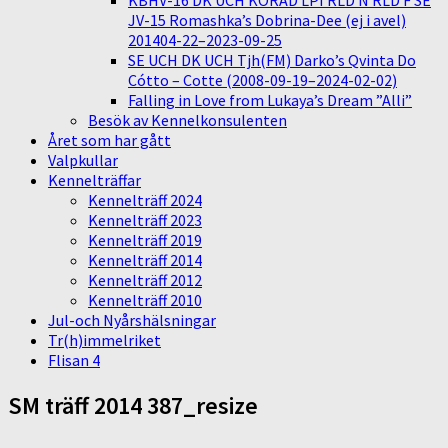
KBHV-16 DK UCH KORAD LPI RLD N RLD F SE
JV-15 Romashka’s Dobrina-Dee (ej i avel)
201404-22–2023-09-25
SE UCH DK UCH Tjh(FM) Darko’s Qvinta Do
Cótto – Cotte (2008-09-19–2024-02-02)
Falling in Love from Lukaya’s Dream ”Alli”
Besök av Kennelkonsulenten
Året som har gått
Valpkullar
Kennelträffar
Kennelträff 2024
Kennelträff 2023
Kennelträff 2019
Kennelträff 2014
Kennelträff 2012
Kennelträff 2010
Jul-och Nyårshälsningar
Tr(h)immelriket
Flisan 4
SM träff 2014 387_resize