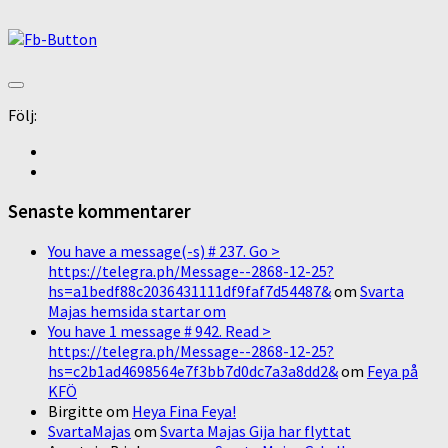
Följ:
Senaste kommentarer
You have a message(-s) # 237. Go >
https://telegra.ph/Message--2868-12-25?
hs=a1bedf88c2036431111df9faf7d54487&
om
Svarta
Majas hemsida startar om
You have 1 message # 942. Read >
https://telegra.ph/Message--2868-12-25?
hs=c2b1ad4698564e7f3bb7d0dc7a3a8dd2&
om
Feya på
KFÖ
Birgitte
om
Heya Fina Feya!
SvartaMajas
om
Svarta Majas Gija har flyttat