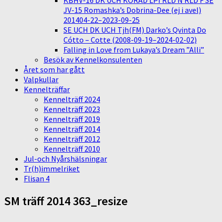
KBHV-16 DK UCH KORAD LPI RLD N RLD F SE
JV-15 Romashka’s Dobrina-Dee (ej i avel)
201404-22–2023-09-25
SE UCH DK UCH Tjh(FM) Darko’s Qvinta Do
Cótto – Cotte (2008-09-19–2024-02-02)
Falling in Love from Lukaya’s Dream ”Alli”
Besök av Kennelkonsulenten
Året som har gått
Valpkullar
Kennelträffar
Kennelträff 2024
Kennelträff 2023
Kennelträff 2019
Kennelträff 2014
Kennelträff 2012
Kennelträff 2010
Jul-och Nyårshälsningar
Tr(h)immelriket
Flisan 4
SM träff 2014 363_resize