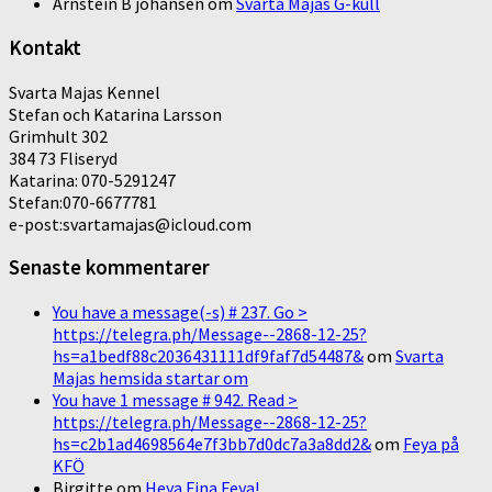
Arnstein B johansen
om
Svarta Majas G-kull
Kontakt
Svarta Majas Kennel
Stefan och Katarina Larsson
Grimhult 302
384 73 Fliseryd
Katarina: 070-5291247
Stefan:070-6677781
e-post:svartamajas@icloud.com
Senaste kommentarer
You have a message(-s) # 237. Go >
https://telegra.ph/Message--2868-12-25?
hs=a1bedf88c2036431111df9faf7d54487&
om
Svarta
Majas hemsida startar om
You have 1 message # 942. Read >
https://telegra.ph/Message--2868-12-25?
hs=c2b1ad4698564e7f3bb7d0dc7a3a8dd2&
om
Feya på
KFÖ
Birgitte
om
Heya Fina Feya!