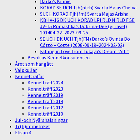
Darko’s Kinnie
KORAD SE UCH Tjh(ptrh) Svarta Majas Chelva
SUCH KORAD Tjh(fm) Svarta Majas Arisha
KBHV-16 DK UCH KORAD LPI RLD N RLD F SE
JV-15 Romashka’s Dobrina-Dee (ej i avel)
201404-22–2023-09-25
SE UCH DK UCH Tjh(FM) Darko’s Qvinta Do
Cótto – Cotte (2008-09-19–2024-02-02)
Falling in Love from Lukaya’s Dream ”Alli”
Besök av Kennelkonsulenten
Året som har gått
Valpkullar
Kennelträffar
Kennelträff 2024
Kennelträff 2023
Kennelträff 2019
Kennelträff 2014
Kennelträff 2012
Kennelträff 2010
Jul-och Nyårshälsningar
Tr(h)immelriket
Flisan 4