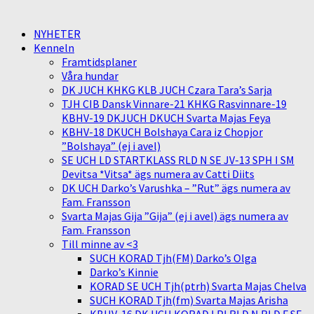
NYHETER
Kenneln
Framtidsplaner
Våra hundar
DK JUCH KHKG KLB JUCH Czara Tara’s Sarja
TJH CIB Dansk Vinnare-21 KHKG Rasvinnare-19
KBHV-19 DKJUCH DKUCH Svarta Majas Feya
KBHV-18 DKUCH Bolshaya Cara iz Chopjor
”Bolshaya” (ej i avel)
SE UCH LD STARTKLASS RLD N SE JV-13 SPH I SM
Devitsa *Vitsa* ägs numera av Catti Diits
DK UCH Darko’s Varushka – ”Rut” ägs numera av
Fam. Fransson
Svarta Majas Gija ”Gija” (ej i avel) ägs numera av
Fam. Fransson
Till minne av <3
SUCH KORAD Tjh(FM) Darko’s Olga
Darko’s Kinnie
KORAD SE UCH Tjh(ptrh) Svarta Majas Chelva
SUCH KORAD Tjh(fm) Svarta Majas Arisha