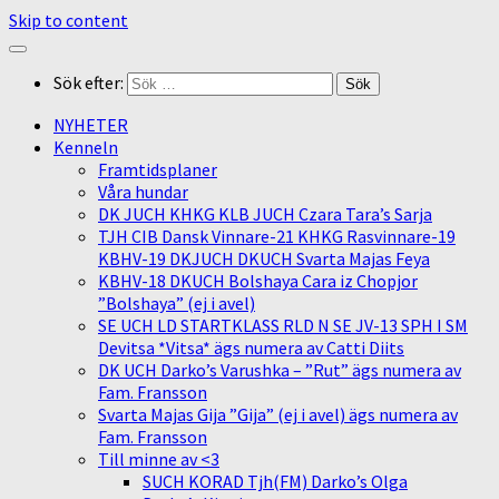
Skip to content
Sök efter:
NYHETER
Kenneln
Framtidsplaner
Våra hundar
DK JUCH KHKG KLB JUCH Czara Tara’s Sarja
TJH CIB Dansk Vinnare-21 KHKG Rasvinnare-19
KBHV-19 DKJUCH DKUCH Svarta Majas Feya
KBHV-18 DKUCH Bolshaya Cara iz Chopjor
”Bolshaya” (ej i avel)
SE UCH LD STARTKLASS RLD N SE JV-13 SPH I SM
Devitsa *Vitsa* ägs numera av Catti Diits
DK UCH Darko’s Varushka – ”Rut” ägs numera av
Fam. Fransson
Svarta Majas Gija ”Gija” (ej i avel) ägs numera av
Fam. Fransson
Till minne av <3
SUCH KORAD Tjh(FM) Darko’s Olga