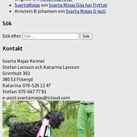
SvartaMajas
om
Svarta Majas Gija har flyttat
Arnstein B johansen
om
Svarta Majas G-kull
Sök
Sök efter:
Kontakt
Svarta Majas Kennel
Stefan Larsson och Katarina Larsson
Grimhult 302
380 53 Fliseryd
Katarina: 070-529 12 47
Stefan: 070-667 77 81
e-post:svartamajas@icloud.com