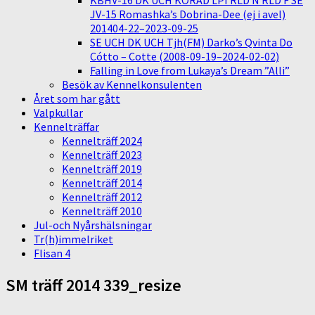
KBHV-16 DK UCH KORAD LPI RLD N RLD F SE
JV-15 Romashka’s Dobrina-Dee (ej i avel)
201404-22–2023-09-25
SE UCH DK UCH Tjh(FM) Darko’s Qvinta Do
Cótto – Cotte (2008-09-19–2024-02-02)
Falling in Love from Lukaya’s Dream ”Alli”
Besök av Kennelkonsulenten
Året som har gått
Valpkullar
Kennelträffar
Kennelträff 2024
Kennelträff 2023
Kennelträff 2019
Kennelträff 2014
Kennelträff 2012
Kennelträff 2010
Jul-och Nyårshälsningar
Tr(h)immelriket
Flisan 4
SM träff 2014 339_resize