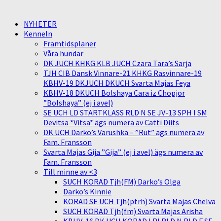
NYHETER
Kenneln
Framtidsplaner
Våra hundar
DK JUCH KHKG KLB JUCH Czara Tara’s Sarja
TJH CIB Dansk Vinnare-21 KHKG Rasvinnare-19
KBHV-19 DKJUCH DKUCH Svarta Majas Feya
KBHV-18 DKUCH Bolshaya Cara iz Chopjor
”Bolshaya” (ej i avel)
SE UCH LD STARTKLASS RLD N SE JV-13 SPH I SM
Devitsa *Vitsa* ägs numera av Catti Diits
DK UCH Darko’s Varushka – ”Rut” ägs numera av
Fam. Fransson
Svarta Majas Gija ”Gija” (ej i avel) ägs numera av
Fam. Fransson
Till minne av <3
SUCH KORAD Tjh(FM) Darko’s Olga
Darko’s Kinnie
KORAD SE UCH Tjh(ptrh) Svarta Majas Chelva
SUCH KORAD Tjh(fm) Svarta Majas Arisha