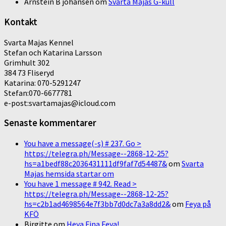
Arnstein B johansen
om
Svarta Majas G-kull
Kontakt
Svarta Majas Kennel
Stefan och Katarina Larsson
Grimhult 302
384 73 Fliseryd
Katarina: 070-5291247
Stefan:070-6677781
e-post:svartamajas@icloud.com
Senaste kommentarer
You have a message(-s) # 237. Go >
https://telegra.ph/Message--2868-12-25?
hs=a1bedf88c2036431111df9faf7d54487&
om
Svarta
Majas hemsida startar om
You have 1 message # 942. Read >
https://telegra.ph/Message--2868-12-25?
hs=c2b1ad4698564e7f3bb7d0dc7a3a8dd2&
om
Feya på
KFÖ
Birgitte
om
Heya Fina Feya!