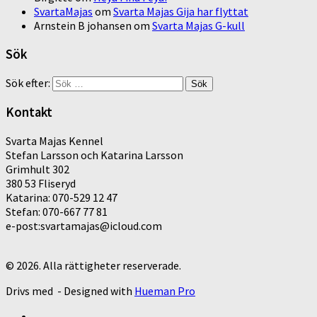
SvartaMajas
om
Svarta Majas Gija har flyttat
Arnstein B johansen
om
Svarta Majas G-kull
Sök
Sök efter:
Kontakt
Svarta Majas Kennel
Stefan Larsson och Katarina Larsson
Grimhult 302
380 53 Fliseryd
Katarina: 070-529 12 47
Stefan: 070-667 77 81
e-post:svartamajas@icloud.com
© 2026. Alla rättigheter reserverade.
Drivs med
- Designed with
Hueman Pro