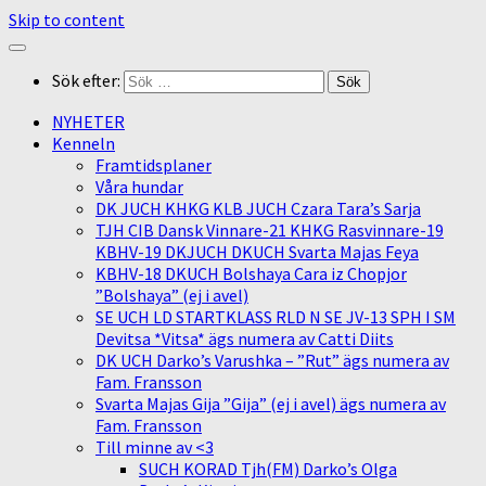
Skip to content
Sök efter:
NYHETER
Kenneln
Framtidsplaner
Våra hundar
DK JUCH KHKG KLB JUCH Czara Tara’s Sarja
TJH CIB Dansk Vinnare-21 KHKG Rasvinnare-19
KBHV-19 DKJUCH DKUCH Svarta Majas Feya
KBHV-18 DKUCH Bolshaya Cara iz Chopjor
”Bolshaya” (ej i avel)
SE UCH LD STARTKLASS RLD N SE JV-13 SPH I SM
Devitsa *Vitsa* ägs numera av Catti Diits
DK UCH Darko’s Varushka – ”Rut” ägs numera av
Fam. Fransson
Svarta Majas Gija ”Gija” (ej i avel) ägs numera av
Fam. Fransson
Till minne av <3
SUCH KORAD Tjh(FM) Darko’s Olga