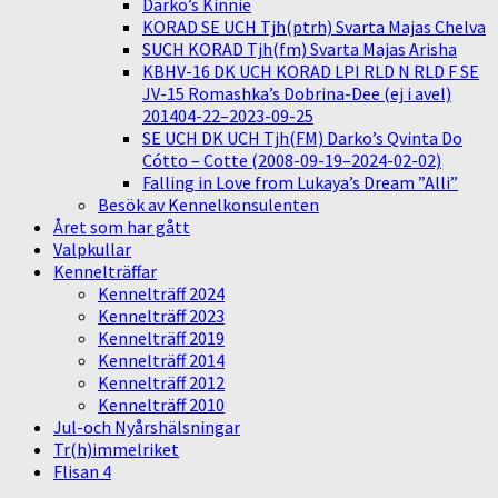
Darko’s Kinnie
KORAD SE UCH Tjh(ptrh) Svarta Majas Chelva
SUCH KORAD Tjh(fm) Svarta Majas Arisha
KBHV-16 DK UCH KORAD LPI RLD N RLD F SE
JV-15 Romashka’s Dobrina-Dee (ej i avel)
201404-22–2023-09-25
SE UCH DK UCH Tjh(FM) Darko’s Qvinta Do
Cótto – Cotte (2008-09-19–2024-02-02)
Falling in Love from Lukaya’s Dream ”Alli”
Besök av Kennelkonsulenten
Året som har gått
Valpkullar
Kennelträffar
Kennelträff 2024
Kennelträff 2023
Kennelträff 2019
Kennelträff 2014
Kennelträff 2012
Kennelträff 2010
Jul-och Nyårshälsningar
Tr(h)immelriket
Flisan 4