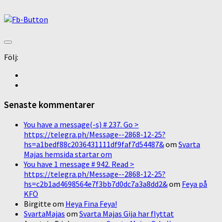
Följ:
Senaste kommentarer
You have a message(-s) # 237. Go >
https://telegra.ph/Message--2868-12-25?
hs=a1bedf88c2036431111df9faf7d54487&
om
Svarta
Majas hemsida startar om
You have 1 message # 942. Read >
https://telegra.ph/Message--2868-12-25?
hs=c2b1ad4698564e7f3bb7d0dc7a3a8dd2&
om
Feya på
KFÖ
Birgitte
om
Heya Fina Feya!
SvartaMajas
om
Svarta Majas Gija har flyttat