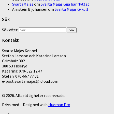
SvartaMajas
om
Svarta Majas Gija har flyttat
Arnstein B johansen
om
Svarta Majas G-kull
Sök
Sök efter:
Kontakt
Svarta Majas Kennel
Stefan Larsson och Katarina Larsson
Grimhult 302
380 53 Fliseryd
Katarina: 070-529 12 47
Stefan: 070-667 77 81
e-post:svartamajas@icloud.com
© 2026. Alla rättigheter reserverade.
Drivs med
- Designed with
Hueman Pro