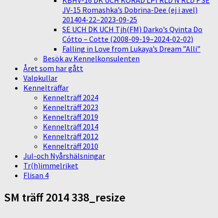
KBHV-16 DK UCH KORAD LPI RLD N RLD F SE
JV-15 Romashka’s Dobrina-Dee (ej i avel)
201404-22–2023-09-25
SE UCH DK UCH Tjh(FM) Darko’s Qvinta Do
Cótto – Cotte (2008-09-19–2024-02-02)
Falling in Love from Lukaya’s Dream ”Alli”
Besök av Kennelkonsulenten
Året som har gått
Valpkullar
Kennelträffar
Kennelträff 2024
Kennelträff 2023
Kennelträff 2019
Kennelträff 2014
Kennelträff 2012
Kennelträff 2010
Jul-och Nyårshälsningar
Tr(h)immelriket
Flisan 4
SM träff 2014 338_resize