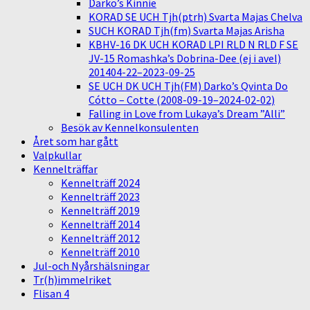
Darko’s Kinnie
KORAD SE UCH Tjh(ptrh) Svarta Majas Chelva
SUCH KORAD Tjh(fm) Svarta Majas Arisha
KBHV-16 DK UCH KORAD LPI RLD N RLD F SE
JV-15 Romashka’s Dobrina-Dee (ej i avel)
201404-22–2023-09-25
SE UCH DK UCH Tjh(FM) Darko’s Qvinta Do
Cótto – Cotte (2008-09-19–2024-02-02)
Falling in Love from Lukaya’s Dream ”Alli”
Besök av Kennelkonsulenten
Året som har gått
Valpkullar
Kennelträffar
Kennelträff 2024
Kennelträff 2023
Kennelträff 2019
Kennelträff 2014
Kennelträff 2012
Kennelträff 2010
Jul-och Nyårshälsningar
Tr(h)immelriket
Flisan 4