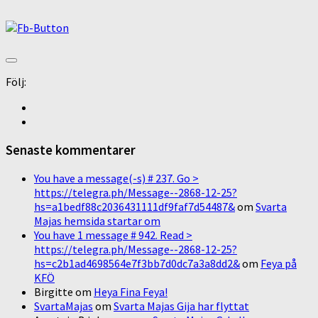
Följ:
Senaste kommentarer
You have a message(-s) # 237. Go >
https://telegra.ph/Message--2868-12-25?
hs=a1bedf88c2036431111df9faf7d54487&
om
Svarta
Majas hemsida startar om
You have 1 message # 942. Read >
https://telegra.ph/Message--2868-12-25?
hs=c2b1ad4698564e7f3bb7d0dc7a3a8dd2&
om
Feya på
KFÖ
Birgitte
om
Heya Fina Feya!
SvartaMajas
om
Svarta Majas Gija har flyttat