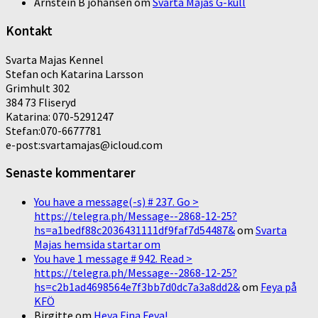
Arnstein B johansen
om
Svarta Majas G-kull
Kontakt
Svarta Majas Kennel
Stefan och Katarina Larsson
Grimhult 302
384 73 Fliseryd
Katarina: 070-5291247
Stefan:070-6677781
e-post:svartamajas@icloud.com
Senaste kommentarer
You have a message(-s) # 237. Go >
https://telegra.ph/Message--2868-12-25?
hs=a1bedf88c2036431111df9faf7d54487&
om
Svarta
Majas hemsida startar om
You have 1 message # 942. Read >
https://telegra.ph/Message--2868-12-25?
hs=c2b1ad4698564e7f3bb7d0dc7a3a8dd2&
om
Feya på
KFÖ
Birgitte
om
Heya Fina Feya!