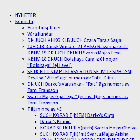
NYHETER
Kenneln
Framtidsplaner
Våra hundar
DK JUCH KHKG KLB JUCH Czara Tara’s Sarja
TJH CIB Dansk Vinnare-21 KHKG Rasvinnare-19
KBHV-19 DKJUCH DKUCH Svarta Majas Feya
KBHV-18 DKUCH Bolshaya Cara iz Chopjor
”Bolshaya” (ej i avel)
SE UCH LD STARTKLASS RLD N SE JV-13 SPH I SM
Devitsa *Vitsa* ägs numera av Catti Diits
DK UCH Darko’s Varushka – ”Rut” ägs numera av
Fam. Fransson
Svarta Majas Gija ”Gija” (ej i avel) ägs numera av
Fam. Fransson
Till minne av <3
SUCH KORAD Tjh(FM) Darko’s Olga
Darko’s Kinnie
KORAD SE UCH Tjh(ptrh) Svarta Majas Chelva
SUCH KORAD Tjh(fm) Svarta Majas Arisha