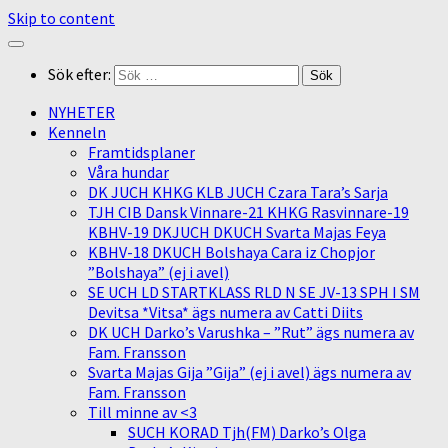
Skip to content
Sök efter:
NYHETER
Kenneln
Framtidsplaner
Våra hundar
DK JUCH KHKG KLB JUCH Czara Tara’s Sarja
TJH CIB Dansk Vinnare-21 KHKG Rasvinnare-19
KBHV-19 DKJUCH DKUCH Svarta Majas Feya
KBHV-18 DKUCH Bolshaya Cara iz Chopjor
”Bolshaya” (ej i avel)
SE UCH LD STARTKLASS RLD N SE JV-13 SPH I SM
Devitsa *Vitsa* ägs numera av Catti Diits
DK UCH Darko’s Varushka – ”Rut” ägs numera av
Fam. Fransson
Svarta Majas Gija ”Gija” (ej i avel) ägs numera av
Fam. Fransson
Till minne av <3
SUCH KORAD Tjh(FM) Darko’s Olga