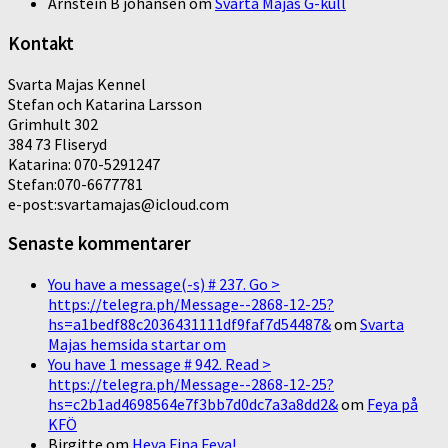
Arnstein B johansen
om
Svarta Majas G-kull
Kontakt
Svarta Majas Kennel
Stefan och Katarina Larsson
Grimhult 302
384 73 Fliseryd
Katarina: 070-5291247
Stefan:070-6677781
e-post:svartamajas@icloud.com
Senaste kommentarer
You have a message(-s) # 237. Go >
https://telegra.ph/Message--2868-12-25?
hs=a1bedf88c2036431111df9faf7d54487&
om
Svarta
Majas hemsida startar om
You have 1 message # 942. Read >
https://telegra.ph/Message--2868-12-25?
hs=c2b1ad4698564e7f3bb7d0dc7a3a8dd2&
om
Feya på
KFÖ
Birgitte
om
Heya Fina Feya!