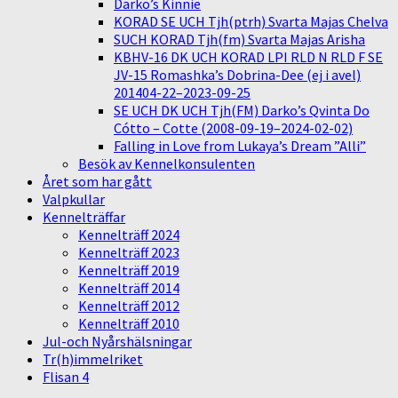
Darko’s Kinnie
KORAD SE UCH Tjh(ptrh) Svarta Majas Chelva
SUCH KORAD Tjh(fm) Svarta Majas Arisha
KBHV-16 DK UCH KORAD LPI RLD N RLD F SE
JV-15 Romashka’s Dobrina-Dee (ej i avel)
201404-22–2023-09-25
SE UCH DK UCH Tjh(FM) Darko’s Qvinta Do
Cótto – Cotte (2008-09-19–2024-02-02)
Falling in Love from Lukaya’s Dream ”Alli”
Besök av Kennelkonsulenten
Året som har gått
Valpkullar
Kennelträffar
Kennelträff 2024
Kennelträff 2023
Kennelträff 2019
Kennelträff 2014
Kennelträff 2012
Kennelträff 2010
Jul-och Nyårshälsningar
Tr(h)immelriket
Flisan 4