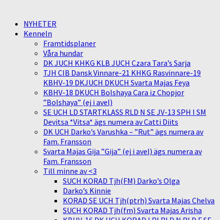
NYHETER
Kenneln
Framtidsplaner
Våra hundar
DK JUCH KHKG KLB JUCH Czara Tara’s Sarja
TJH CIB Dansk Vinnare-21 KHKG Rasvinnare-19
KBHV-19 DKJUCH DKUCH Svarta Majas Feya
KBHV-18 DKUCH Bolshaya Cara iz Chopjor
”Bolshaya” (ej i avel)
SE UCH LD STARTKLASS RLD N SE JV-13 SPH I SM
Devitsa *Vitsa* ägs numera av Catti Diits
DK UCH Darko’s Varushka – ”Rut” ägs numera av
Fam. Fransson
Svarta Majas Gija ”Gija” (ej i avel) ägs numera av
Fam. Fransson
Till minne av <3
SUCH KORAD Tjh(FM) Darko’s Olga
Darko’s Kinnie
KORAD SE UCH Tjh(ptrh) Svarta Majas Chelva
SUCH KORAD Tjh(fm) Svarta Majas Arisha