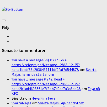
Följ:
Senaste kommentarer
You have a message(-s) # 237. Go >
https://telegra.ph/Message--2868-12-25?
hs=a1bedf88c2036431111df9faf7d54487&
om
Svarta
Majas hemsida startar om
You have 1 message # 942. Read >
https://telegra.ph/Message--2868-12-25?
hs=c2b1ad4698564e7f3bb7d0dc7a3a8dd2&
om
Feya på
KFÖ
Birgitte
om
Heya Fina Feya!
SvartaMajas
om
Svarta Majas Gija har flyttat