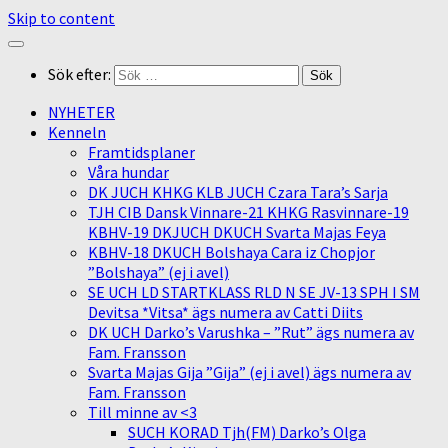
Skip to content
Sök efter:
NYHETER
Kenneln
Framtidsplaner
Våra hundar
DK JUCH KHKG KLB JUCH Czara Tara’s Sarja
TJH CIB Dansk Vinnare-21 KHKG Rasvinnare-19
KBHV-19 DKJUCH DKUCH Svarta Majas Feya
KBHV-18 DKUCH Bolshaya Cara iz Chopjor
”Bolshaya” (ej i avel)
SE UCH LD STARTKLASS RLD N SE JV-13 SPH I SM
Devitsa *Vitsa* ägs numera av Catti Diits
DK UCH Darko’s Varushka – ”Rut” ägs numera av
Fam. Fransson
Svarta Majas Gija ”Gija” (ej i avel) ägs numera av
Fam. Fransson
Till minne av <3
SUCH KORAD Tjh(FM) Darko’s Olga