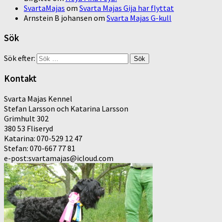
SvartaMajas
om
Svarta Majas Gija har flyttat
Arnstein B johansen
om
Svarta Majas G-kull
Sök
Sök efter:
Kontakt
Svarta Majas Kennel
Stefan Larsson och Katarina Larsson
Grimhult 302
380 53 Fliseryd
Katarina: 070-529 12 47
Stefan: 070-667 77 81
e-post:svartamajas@icloud.com