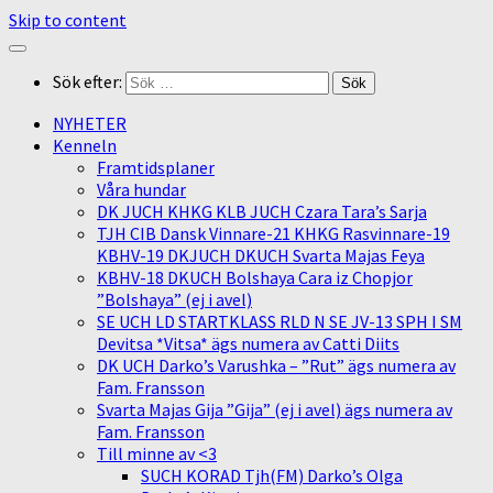
Skip to content
Sök efter:
NYHETER
Kenneln
Framtidsplaner
Våra hundar
DK JUCH KHKG KLB JUCH Czara Tara’s Sarja
TJH CIB Dansk Vinnare-21 KHKG Rasvinnare-19
KBHV-19 DKJUCH DKUCH Svarta Majas Feya
KBHV-18 DKUCH Bolshaya Cara iz Chopjor
”Bolshaya” (ej i avel)
SE UCH LD STARTKLASS RLD N SE JV-13 SPH I SM
Devitsa *Vitsa* ägs numera av Catti Diits
DK UCH Darko’s Varushka – ”Rut” ägs numera av
Fam. Fransson
Svarta Majas Gija ”Gija” (ej i avel) ägs numera av
Fam. Fransson
Till minne av <3
SUCH KORAD Tjh(FM) Darko’s Olga