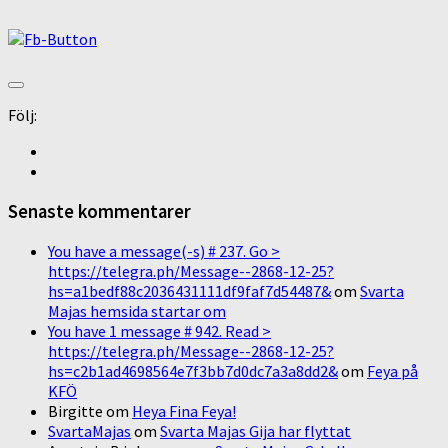
Följ:
Senaste kommentarer
You have a message(-s) # 237. Go >
https://telegra.ph/Message--2868-12-25?
hs=a1bedf88c2036431111df9faf7d54487&
om
Svarta
Majas hemsida startar om
You have 1 message # 942. Read >
https://telegra.ph/Message--2868-12-25?
hs=c2b1ad4698564e7f3bb7d0dc7a3a8dd2&
om
Feya på
KFÖ
Birgitte
om
Heya Fina Feya!
SvartaMajas
om
Svarta Majas Gija har flyttat