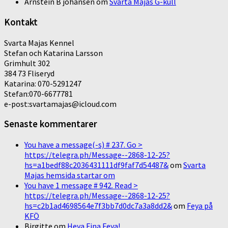
Arnstein B johansen
om
Svarta Majas G-kull
Kontakt
Svarta Majas Kennel
Stefan och Katarina Larsson
Grimhult 302
384 73 Fliseryd
Katarina: 070-5291247
Stefan:070-6677781
e-post:svartamajas@icloud.com
Senaste kommentarer
You have a message(-s) # 237. Go >
https://telegra.ph/Message--2868-12-25?
hs=a1bedf88c2036431111df9faf7d54487&
om
Svarta
Majas hemsida startar om
You have 1 message # 942. Read >
https://telegra.ph/Message--2868-12-25?
hs=c2b1ad4698564e7f3bb7d0dc7a3a8dd2&
om
Feya på
KFÖ
Birgitte
om
Heya Fina Feya!