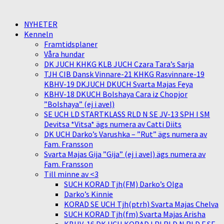
NYHETER
Kenneln
Framtidsplaner
Våra hundar
DK JUCH KHKG KLB JUCH Czara Tara’s Sarja
TJH CIB Dansk Vinnare-21 KHKG Rasvinnare-19
KBHV-19 DKJUCH DKUCH Svarta Majas Feya
KBHV-18 DKUCH Bolshaya Cara iz Chopjor
”Bolshaya” (ej i avel)
SE UCH LD STARTKLASS RLD N SE JV-13 SPH I SM
Devitsa *Vitsa* ägs numera av Catti Diits
DK UCH Darko’s Varushka – ”Rut” ägs numera av
Fam. Fransson
Svarta Majas Gija ”Gija” (ej i avel) ägs numera av
Fam. Fransson
Till minne av <3
SUCH KORAD Tjh(FM) Darko’s Olga
Darko’s Kinnie
KORAD SE UCH Tjh(ptrh) Svarta Majas Chelva
SUCH KORAD Tjh(fm) Svarta Majas Arisha