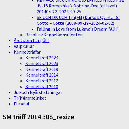
KBHV-16 DK UCH KORAD LPI RLD N RLD F SE
JV-15 Romashka’s Dobrina-Dee (ej i avel)
201404-22–2023-09-25
SE UCH DK UCH Tjh(FM) Darko’s Qvinta Do
Cótto – Cotte (2008-09-19–2024-02-02)
Falling in Love from Lukaya’s Dream ”Alli”
Besök av Kennelkonsulenten
Året som har gått
Valpkullar
Kennelträffar
Kennelträff 2024
Kennelträff 2023
Kennelträff 2019
Kennelträff 2014
Kennelträff 2012
Kennelträff 2010
Jul-och Nyårshälsningar
Tr(h)immelriket
Flisan 4
SM träff 2014 308_resize