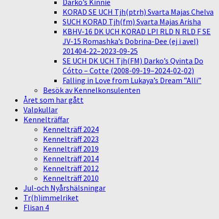
Darko’s Kinnie
KORAD SE UCH Tjh(ptrh) Svarta Majas Chelva
SUCH KORAD Tjh(fm) Svarta Majas Arisha
KBHV-16 DK UCH KORAD LPI RLD N RLD F SE
JV-15 Romashka’s Dobrina-Dee (ej i avel)
201404-22–2023-09-25
SE UCH DK UCH Tjh(FM) Darko’s Qvinta Do
Cótto – Cotte (2008-09-19–2024-02-02)
Falling in Love from Lukaya’s Dream ”Alli”
Besök av Kennelkonsulenten
Året som har gått
Valpkullar
Kennelträffar
Kennelträff 2024
Kennelträff 2023
Kennelträff 2019
Kennelträff 2014
Kennelträff 2012
Kennelträff 2010
Jul-och Nyårshälsningar
Tr(h)immelriket
Flisan 4