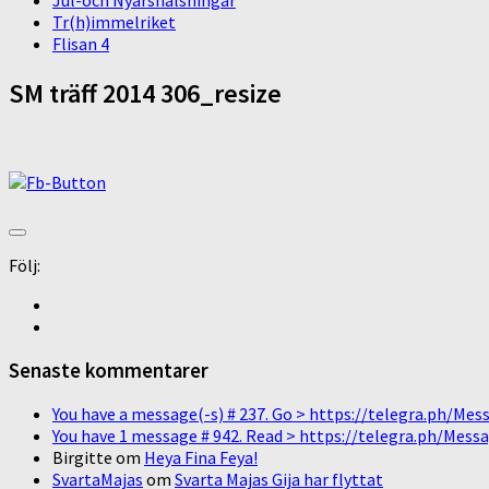
Jul-och Nyårshälsningar
Tr(h)immelriket
Flisan 4
SM träff 2014 306_resize
Följ:
Senaste kommentarer
You have a message(-s) # 237. Go > https://telegra.ph/
You have 1 message # 942. Read > https://telegra.ph/M
Birgitte
om
Heya Fina Feya!
SvartaMajas
om
Svarta Majas Gija har flyttat