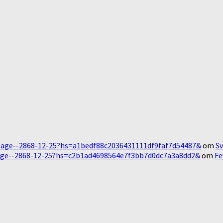
Message--2868-12-25?hs=a1bedf88c2036431111df9faf7d54487&
om
Sv
essage--2868-12-25?hs=c2b1ad4698564e7f3bb7d0dc7a3a8dd2&
om
Fe