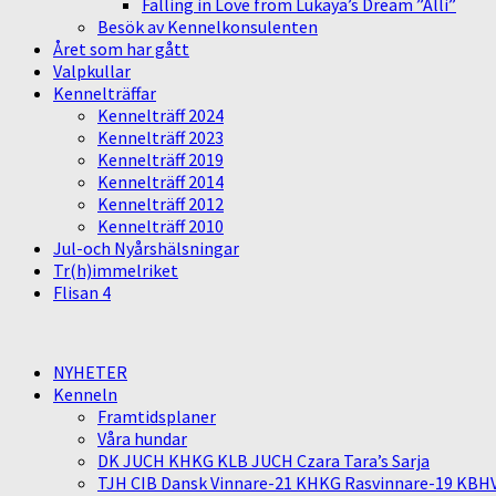
Falling in Love from Lukaya’s Dream ”Alli”
Besök av Kennelkonsulenten
Året som har gått
Valpkullar
Kennelträffar
Kennelträff 2024
Kennelträff 2023
Kennelträff 2019
Kennelträff 2014
Kennelträff 2012
Kennelträff 2010
Jul-och Nyårshälsningar
Tr(h)immelriket
Flisan 4
NYHETER
Kenneln
Framtidsplaner
Våra hundar
DK JUCH KHKG KLB JUCH Czara Tara’s Sarja
TJH CIB Dansk Vinnare-21 KHKG Rasvinnare-19 KBH