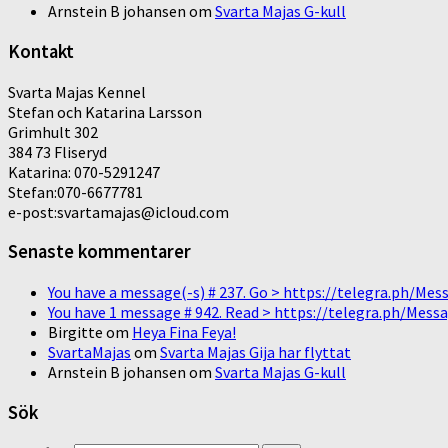
Arnstein B johansen
om
Svarta Majas G-kull
Kontakt
Svarta Majas Kennel
Stefan och Katarina Larsson
Grimhult 302
384 73 Fliseryd
Katarina: 070-5291247
Stefan:070-6677781
e-post:svartamajas@icloud.com
Senaste kommentarer
You have a message(-s) # 237. Go > https://telegra.ph/
You have 1 message # 942. Read > https://telegra.ph/M
Birgitte
om
Heya Fina Feya!
SvartaMajas
om
Svarta Majas Gija har flyttat
Arnstein B johansen
om
Svarta Majas G-kull
Sök