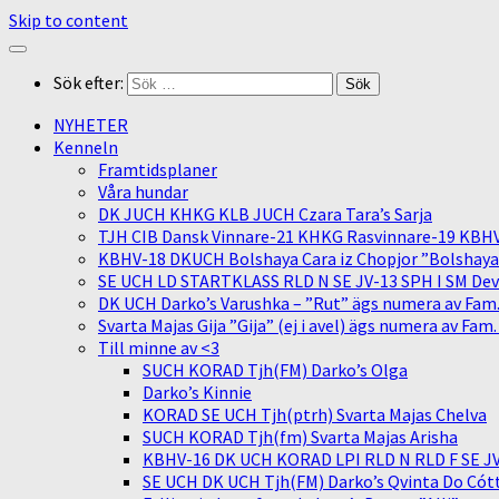
Skip to content
Sök efter:
NYHETER
Kenneln
Framtidsplaner
Våra hundar
DK JUCH KHKG KLB JUCH Czara Tara’s Sarja
TJH CIB Dansk Vinnare-21 KHKG Rasvinnare-19 KBH
KBHV-18 DKUCH Bolshaya Cara iz Chopjor ”Bolshaya” 
SE UCH LD STARTKLASS RLD N SE JV-13 SPH I SM Devit
DK UCH Darko’s Varushka – ”Rut” ägs numera av Fam
Svarta Majas Gija ”Gija” (ej i avel) ägs numera av Fam
Till minne av <3
SUCH KORAD Tjh(FM) Darko’s Olga
Darko’s Kinnie
KORAD SE UCH Tjh(ptrh) Svarta Majas Chelva
SUCH KORAD Tjh(fm) Svarta Majas Arisha
KBHV-16 DK UCH KORAD LPI RLD N RLD F SE JV-
SE UCH DK UCH Tjh(FM) Darko’s Qvinta Do Cótt