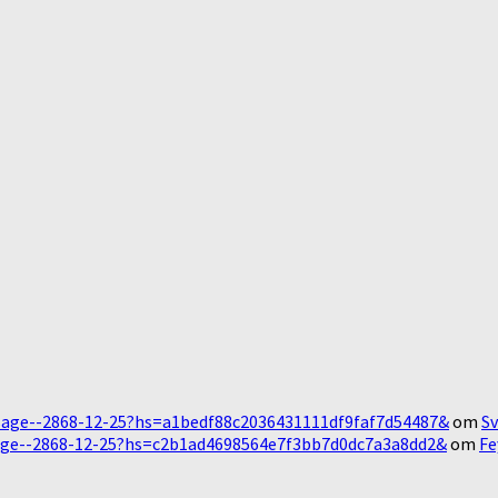
Message--2868-12-25?hs=a1bedf88c2036431111df9faf7d54487&
om
Sv
essage--2868-12-25?hs=c2b1ad4698564e7f3bb7d0dc7a3a8dd2&
om
Fe