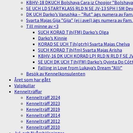
KBHV-18 DKUCH Bolshaya Cara iz Chopjor ”Bolshaya” 
SE UCH LD STARTKLASS RLD N SE JV-13 SPH I SM Devit
DK UCH Darko’s Varushka – ”Rut” ägs numera av Fam
Svarta Majas Gija ”Gija” (ej i avel) ägs numera av Fam
Till minne av <3
SUCH KORAD Tjh(FM) Darko’s Olga
Darko’s Kinnie
KORAD SE UCH Tjh(ptrh) Svarta Majas Chelva
SUCH KORAD Tjh(fm) Svarta Majas Arisha
KBHV-16 DK UCH KORAD LPI RLD N RLD F SE JV-
SE UCH DK UCH Tjh(FM) Darko’s Qvinta Do Cótt
Falling in Love from Lukaya’s Dream ”Alli”
Besök av Kennelkonsulenten
Året som har gått
Valpkullar
Kennelträffar
Kennelträff 2024
Kennelträff 2023
Kennelträff 2019
Kennelträff 2014
Kennelträff 2012
Kennelträff 2010