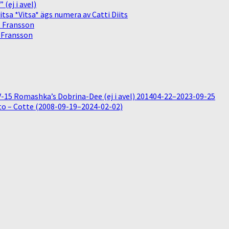
(ej i avel)
sa *Vitsa* ägs numera av Catti Diits
. Fransson
. Fransson
15 Romashka’s Dobrina-Dee (ej i avel) 201404-22–2023-09-25
o – Cotte (2008-09-19–2024-02-02)