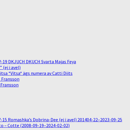
V-19 DKJUCH DKUCH Svarta Majas Feya
(ej i avel)
sa *Vitsa* ägs numera av Catti Diits
. Fransson
. Fransson
15 Romashka’s Dobrina-Dee (ej i avel) 201404-22–2023-09-25
o – Cotte (2008-09-19–2024-02-02)