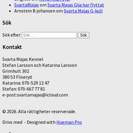
SvartaMajas
om
Svarta Majas Gija har flyttat
Arnstein B johansen
om
Svarta Majas G-kull
Sök
Sök efter:
Kontakt
Svarta Majas Kennel
Stefan Larsson och Katarina Larsson
Grimhult 302
380 53 Fliseryd
Katarina: 070-529 12 47
Stefan: 070-667 77 81
e-post:svartamajas@icloud.com
© 2026. Alla rättigheter reserverade.
Drivs med
- Designed with
Hueman Pro