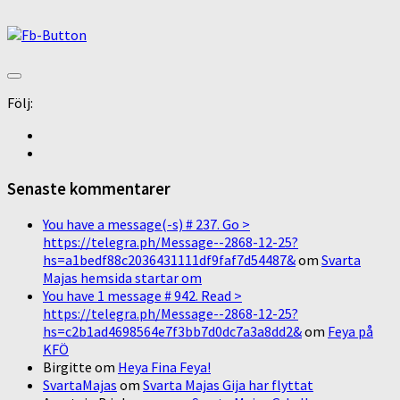
Följ:
Senaste kommentarer
You have a message(-s) # 237. Go >
https://telegra.ph/Message--2868-12-25?
hs=a1bedf88c2036431111df9faf7d54487&
om
Svarta
Majas hemsida startar om
You have 1 message # 942. Read >
https://telegra.ph/Message--2868-12-25?
hs=c2b1ad4698564e7f3bb7d0dc7a3a8dd2&
om
Feya på
KFÖ
Birgitte
om
Heya Fina Feya!
SvartaMajas
om
Svarta Majas Gija har flyttat