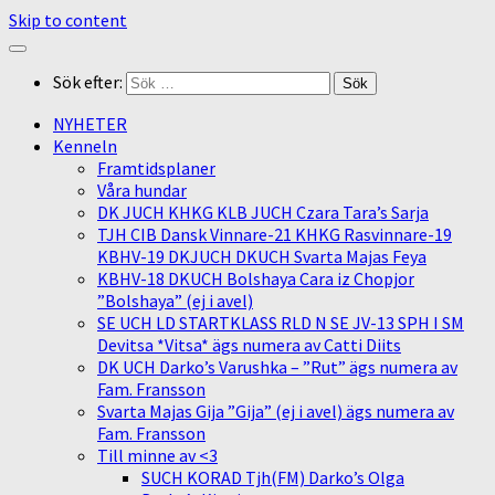
Skip to content
Sök efter:
NYHETER
Kenneln
Framtidsplaner
Våra hundar
DK JUCH KHKG KLB JUCH Czara Tara’s Sarja
TJH CIB Dansk Vinnare-21 KHKG Rasvinnare-19
KBHV-19 DKJUCH DKUCH Svarta Majas Feya
KBHV-18 DKUCH Bolshaya Cara iz Chopjor
”Bolshaya” (ej i avel)
SE UCH LD STARTKLASS RLD N SE JV-13 SPH I SM
Devitsa *Vitsa* ägs numera av Catti Diits
DK UCH Darko’s Varushka – ”Rut” ägs numera av
Fam. Fransson
Svarta Majas Gija ”Gija” (ej i avel) ägs numera av
Fam. Fransson
Till minne av <3
SUCH KORAD Tjh(FM) Darko’s Olga