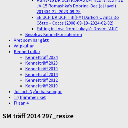
KBHV-16 DK UCH KORAD LPI RLD N RLD F SE
JV-15 Romashka’s Dobrina-Dee (ej i avel)
201404-22–2023-09-25
SE UCH DK UCH Tjh(FM) Darko’s Qvinta Do
Cótto – Cotte (2008-09-19–2024-02-02)
Falling in Love from Lukaya’s Dream ”Alli”
Besök av Kennelkonsulenten
Året som har gått
Valpkullar
Kennelträffar
Kennelträff 2024
Kennelträff 2023
Kennelträff 2019
Kennelträff 2014
Kennelträff 2012
Kennelträff 2010
Jul-och Nyårshälsningar
Tr(h)immelriket
Flisan 4
SM träff 2014 297_resize