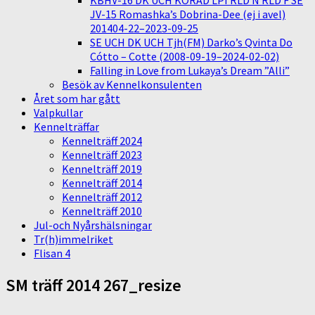
KBHV-16 DK UCH KORAD LPI RLD N RLD F SE
JV-15 Romashka’s Dobrina-Dee (ej i avel)
201404-22–2023-09-25
SE UCH DK UCH Tjh(FM) Darko’s Qvinta Do
Cótto – Cotte (2008-09-19–2024-02-02)
Falling in Love from Lukaya’s Dream ”Alli”
Besök av Kennelkonsulenten
Året som har gått
Valpkullar
Kennelträffar
Kennelträff 2024
Kennelträff 2023
Kennelträff 2019
Kennelträff 2014
Kennelträff 2012
Kennelträff 2010
Jul-och Nyårshälsningar
Tr(h)immelriket
Flisan 4
SM träff 2014 267_resize