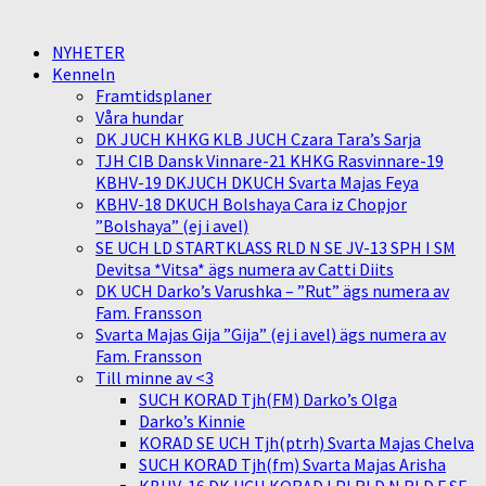
NYHETER
Kenneln
Framtidsplaner
Våra hundar
DK JUCH KHKG KLB JUCH Czara Tara’s Sarja
TJH CIB Dansk Vinnare-21 KHKG Rasvinnare-19
KBHV-19 DKJUCH DKUCH Svarta Majas Feya
KBHV-18 DKUCH Bolshaya Cara iz Chopjor
”Bolshaya” (ej i avel)
SE UCH LD STARTKLASS RLD N SE JV-13 SPH I SM
Devitsa *Vitsa* ägs numera av Catti Diits
DK UCH Darko’s Varushka – ”Rut” ägs numera av
Fam. Fransson
Svarta Majas Gija ”Gija” (ej i avel) ägs numera av
Fam. Fransson
Till minne av <3
SUCH KORAD Tjh(FM) Darko’s Olga
Darko’s Kinnie
KORAD SE UCH Tjh(ptrh) Svarta Majas Chelva
SUCH KORAD Tjh(fm) Svarta Majas Arisha