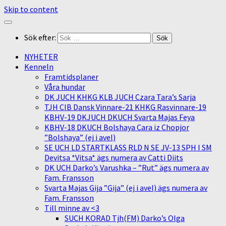
Skip to content
Sök efter:
NYHETER
Kenneln
Framtidsplaner
Våra hundar
DK JUCH KHKG KLB JUCH Czara Tara’s Sarja
TJH CIB Dansk Vinnare-21 KHKG Rasvinnare-19
KBHV-19 DKJUCH DKUCH Svarta Majas Feya
KBHV-18 DKUCH Bolshaya Cara iz Chopjor
”Bolshaya” (ej i avel)
SE UCH LD STARTKLASS RLD N SE JV-13 SPH I SM
Devitsa *Vitsa* ägs numera av Catti Diits
DK UCH Darko’s Varushka – ”Rut” ägs numera av
Fam. Fransson
Svarta Majas Gija ”Gija” (ej i avel) ägs numera av
Fam. Fransson
Till minne av <3
SUCH KORAD Tjh(FM) Darko’s Olga