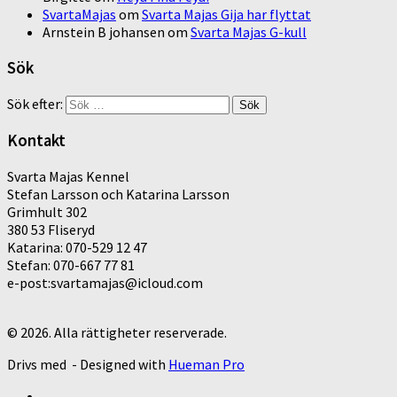
SvartaMajas
om
Svarta Majas Gija har flyttat
Arnstein B johansen
om
Svarta Majas G-kull
Sök
Sök efter:
Kontakt
Svarta Majas Kennel
Stefan Larsson och Katarina Larsson
Grimhult 302
380 53 Fliseryd
Katarina: 070-529 12 47
Stefan: 070-667 77 81
e-post:svartamajas@icloud.com
© 2026. Alla rättigheter reserverade.
Drivs med
- Designed with
Hueman Pro