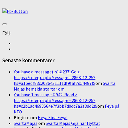
Följ:
Senaste kommentarer
You have a message(-s) # 237. Go >
https://telegra.ph/Message--2868-12-25?
hs=a1bedf88c2036431111df9faf7d54487&
om
Svarta
Majas hemsida startar om
You have 1 message # 942. Read >
https://telegra.ph/Message--2868-12-25?
hs=c2b1ad4698564e7f3bb7d0dc7a3a8dd2&
om
Feya på
KFÖ
Birgitte
om
Heya Fina Feya!
SvartaMajas
om
Svarta Majas Gija har flyttat