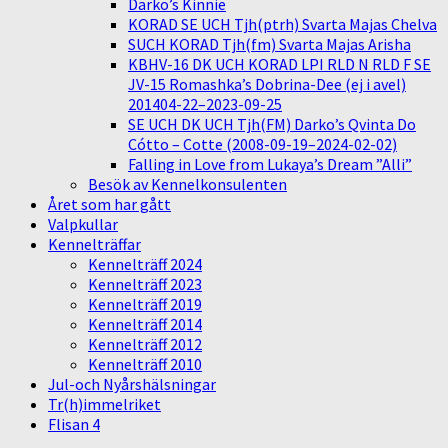
Darko’s Kinnie
KORAD SE UCH Tjh(ptrh) Svarta Majas Chelva
SUCH KORAD Tjh(fm) Svarta Majas Arisha
KBHV-16 DK UCH KORAD LPI RLD N RLD F SE
JV-15 Romashka’s Dobrina-Dee (ej i avel)
201404-22–2023-09-25
SE UCH DK UCH Tjh(FM) Darko’s Qvinta Do
Cótto – Cotte (2008-09-19–2024-02-02)
Falling in Love from Lukaya’s Dream ”Alli”
Besök av Kennelkonsulenten
Året som har gått
Valpkullar
Kennelträffar
Kennelträff 2024
Kennelträff 2023
Kennelträff 2019
Kennelträff 2014
Kennelträff 2012
Kennelträff 2010
Jul-och Nyårshälsningar
Tr(h)immelriket
Flisan 4