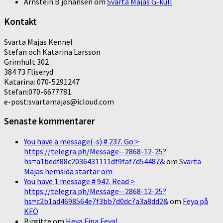
Arnstein B johansen
om
Svarta Majas G-kull
Kontakt
Svarta Majas Kennel
Stefan och Katarina Larsson
Grimhult 302
384 73 Fliseryd
Katarina: 070-5291247
Stefan:070-6677781
e-post:svartamajas@icloud.com
Senaste kommentarer
You have a message(-s) # 237. Go >
https://telegra.ph/Message--2868-12-25?
hs=a1bedf88c2036431111df9faf7d54487&
om
Svarta
Majas hemsida startar om
You have 1 message # 942. Read >
https://telegra.ph/Message--2868-12-25?
hs=c2b1ad4698564e7f3bb7d0dc7a3a8dd2&
om
Feya på
KFÖ
Birgitte
om
Heya Fina Feya!