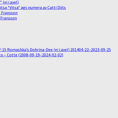
(ej i avel)
sa *Vitsa* ägs numera av Catti Diits
. Fransson
. Fransson
15 Romashka’s Dobrina-Dee (ej i avel) 201404-22–2023-09-25
o – Cotte (2008-09-19–2024-02-02)