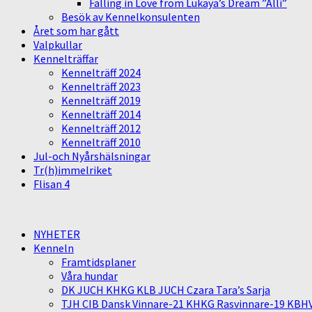
Falling in Love from Lukaya’s Dream ”Alli”
Besök av Kennelkonsulenten
Året som har gått
Valpkullar
Kennelträffar
Kennelträff 2024
Kennelträff 2023
Kennelträff 2019
Kennelträff 2014
Kennelträff 2012
Kennelträff 2010
Jul-och Nyårshälsningar
Tr(h)immelriket
Flisan 4
NYHETER
Kenneln
Framtidsplaner
Våra hundar
DK JUCH KHKG KLB JUCH Czara Tara’s Sarja
TJH CIB Dansk Vinnare-21 KHKG Rasvinnare-19 KBH