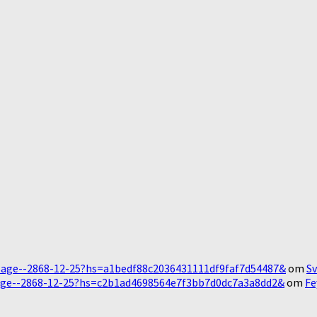
Message--2868-12-25?hs=a1bedf88c2036431111df9faf7d54487&
om
Sv
essage--2868-12-25?hs=c2b1ad4698564e7f3bb7d0dc7a3a8dd2&
om
Fe