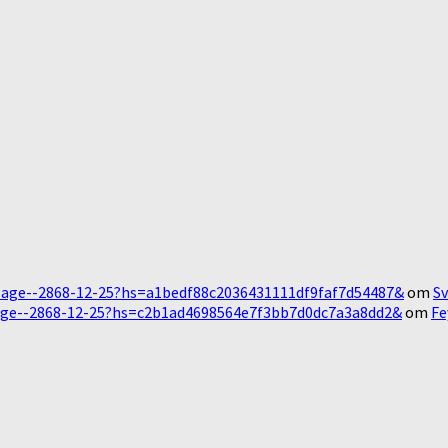
Message--2868-12-25?hs=a1bedf88c2036431111df9faf7d54487&
om
Sv
essage--2868-12-25?hs=c2b1ad4698564e7f3bb7d0dc7a3a8dd2&
om
Fe