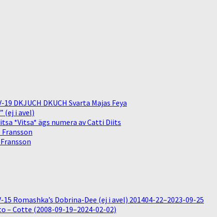
V-19 DKJUCH DKUCH Svarta Majas Feya
(ej i avel)
sa *Vitsa* ägs numera av Catti Diits
. Fransson
. Fransson
15 Romashka’s Dobrina-Dee (ej i avel) 201404-22–2023-09-25
o – Cotte (2008-09-19–2024-02-02)