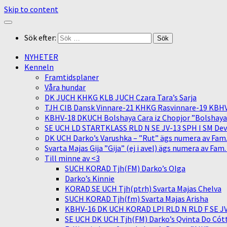
Skip to content
Sök efter:
NYHETER
Kenneln
Framtidsplaner
Våra hundar
DK JUCH KHKG KLB JUCH Czara Tara’s Sarja
TJH CIB Dansk Vinnare-21 KHKG Rasvinnare-19 KBH
KBHV-18 DKUCH Bolshaya Cara iz Chopjor ”Bolshaya” 
SE UCH LD STARTKLASS RLD N SE JV-13 SPH I SM Devit
DK UCH Darko’s Varushka – ”Rut” ägs numera av Fam
Svarta Majas Gija ”Gija” (ej i avel) ägs numera av Fam
Till minne av <3
SUCH KORAD Tjh(FM) Darko’s Olga
Darko’s Kinnie
KORAD SE UCH Tjh(ptrh) Svarta Majas Chelva
SUCH KORAD Tjh(fm) Svarta Majas Arisha
KBHV-16 DK UCH KORAD LPI RLD N RLD F SE JV-
SE UCH DK UCH Tjh(FM) Darko’s Qvinta Do Cótt