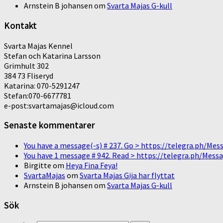
Arnstein B johansen
om
Svarta Majas G-kull
Kontakt
Svarta Majas Kennel
Stefan och Katarina Larsson
Grimhult 302
384 73 Fliseryd
Katarina: 070-5291247
Stefan:070-6677781
e-post:svartamajas@icloud.com
Senaste kommentarer
You have a message(-s) # 237. Go > https://telegra.ph/
You have 1 message # 942. Read > https://telegra.ph/M
Birgitte
om
Heya Fina Feya!
SvartaMajas
om
Svarta Majas Gija har flyttat
Arnstein B johansen
om
Svarta Majas G-kull
Sök