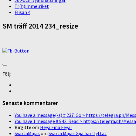
Jul-och Nyårshälsningar
Tr(h)immelriket
Flisan 4
SM träff 2014 234_resize
Följ:
Senaste kommentarer
You have a message(-s) # 237. Go > https://telegra.ph/
You have 1 message # 942. Read > https://telegra.ph/M
Birgitte
om
Heya Fina Feya!
SvartaMajas
om
Svarta Majas Gija har flyttat