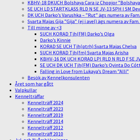
KBHV-18 DKUCH Bolshaya Cara iz Chopjor ”Bolshaya” 
SE UCH LD STARTKLASS RLD N SE JV-13 SPH I SM Devit
DK UCH Darko’s Varushka – ”Rut” ägs numera av Fam
Svarta Majas Gija ”Gija” (ej i avel) ägs numera av Fam
Till minne av <3
SUCH KORAD Tjh(FM) Darko’s Olga
Darko’s Kinnie
KORAD SE UCH Tjh(ptrh) Svarta Majas Chelva
SUCH KORAD Tjh(fm) Svarta Majas Arisha
KBHV-16 DK UCH KORAD LPI RLD N RLD F SE JV-
SE UCH DK UCH Tjh(FM) Darko’s Qvinta Do Cótt
Falling in Love from Lukaya’s Dream ”Alli”
Besök av Kennelkonsulenten
Året som har gått
Valpkullar
Kennelträffar
Kennelträff 2024
Kennelträff 2023
Kennelträff 2019
Kennelträff 2014
Kennelträff 2012
Kennelträff 2010