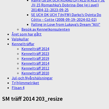
KBHV-16 DK UCH KORAD LPI RLD N RLD F SE
JV-15 Romashka’s Dobrina-Dee (ej i avel)
201404-22–2023-09-25
SE UCH DK UCH Tjh(FM) Darko’s Qvinta Do
Cótto – Cotte (2008-09-19–2024-02-02)
Falling in Love from Lukaya’s Dream ”Alli”
Besök av Kennelkonsulenten
Året som har gått
Valpkullar
Kennelträffar
Kennelträff 2024
Kennelträff 2023
Kennelträff 2019
Kennelträff 2014
Kennelträff 2012
Kennelträff 2010
Jul-och Nyårshälsningar
Tr(h)immelriket
Flisan 4
SM träff 2014 203_resize