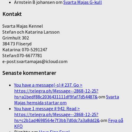
Arnstein B johansen
om
Svarta Majas G-kull
Kontakt
Svarta Majas Kennel
Stefan och Katarina Larsson
Grimhult 302
384 73 Fliseryd
Katarina: 070-5291247
Stefan:070-6677781
e-post:svartamajas@icloud.com
Senaste kommentarer
You have a message(-s) # 237. Go >
https://telegra.ph/Message--2868-12-25?
hs=a1bedf88c2036431111df9faf7d54487&
om
Svarta
Majas hemsida startar om
You have 1 message # 942. Read >
https://telegra.ph/Message--2868-12-25?
hs=c2b1ad4698564e7f3bb7d0dc7a3a8dd2&
om
Feya på
KFÖ