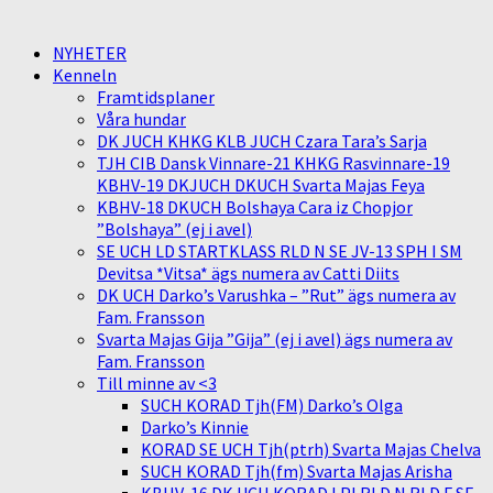
NYHETER
Kenneln
Framtidsplaner
Våra hundar
DK JUCH KHKG KLB JUCH Czara Tara’s Sarja
TJH CIB Dansk Vinnare-21 KHKG Rasvinnare-19
KBHV-19 DKJUCH DKUCH Svarta Majas Feya
KBHV-18 DKUCH Bolshaya Cara iz Chopjor
”Bolshaya” (ej i avel)
SE UCH LD STARTKLASS RLD N SE JV-13 SPH I SM
Devitsa *Vitsa* ägs numera av Catti Diits
DK UCH Darko’s Varushka – ”Rut” ägs numera av
Fam. Fransson
Svarta Majas Gija ”Gija” (ej i avel) ägs numera av
Fam. Fransson
Till minne av <3
SUCH KORAD Tjh(FM) Darko’s Olga
Darko’s Kinnie
KORAD SE UCH Tjh(ptrh) Svarta Majas Chelva
SUCH KORAD Tjh(fm) Svarta Majas Arisha