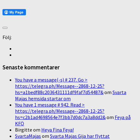
Följ:
Senaste kommentarer
You have a message(-s) # 237. Go >
https://telegra.ph/Message--2868-12-25?
hs=a1bedf88c2036431111df9faf7d54487&
om
Svarta
Majas hemsida startar om
You have 1 message # 942. Read >
https://telegra.ph/Message--2868-12-25?
hs=c2b1ad4698564e7f3bb7d0dc7a3a8dd2&
om
Feya på
KFÖ
Birgitte
om
Heya Fina Feya!
SvartaMajas
om
Svarta Majas Gija har flyttat