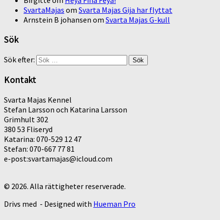
Birgitte
om
Heya Fina Feya!
SvartaMajas
om
Svarta Majas Gija har flyttat
Arnstein B johansen
om
Svarta Majas G-kull
Sök
Sök efter:
Kontakt
Svarta Majas Kennel
Stefan Larsson och Katarina Larsson
Grimhult 302
380 53 Fliseryd
Katarina: 070-529 12 47
Stefan: 070-667 77 81
e-post:svartamajas@icloud.com
© 2026. Alla rättigheter reserverade.
Drivs med
- Designed with
Hueman Pro