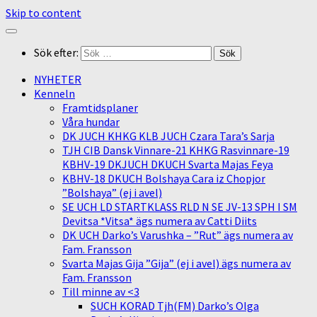
Skip to content
Sök efter:
NYHETER
Kenneln
Framtidsplaner
Våra hundar
DK JUCH KHKG KLB JUCH Czara Tara’s Sarja
TJH CIB Dansk Vinnare-21 KHKG Rasvinnare-19
KBHV-19 DKJUCH DKUCH Svarta Majas Feya
KBHV-18 DKUCH Bolshaya Cara iz Chopjor
”Bolshaya” (ej i avel)
SE UCH LD STARTKLASS RLD N SE JV-13 SPH I SM
Devitsa *Vitsa* ägs numera av Catti Diits
DK UCH Darko’s Varushka – ”Rut” ägs numera av
Fam. Fransson
Svarta Majas Gija ”Gija” (ej i avel) ägs numera av
Fam. Fransson
Till minne av <3
SUCH KORAD Tjh(FM) Darko’s Olga