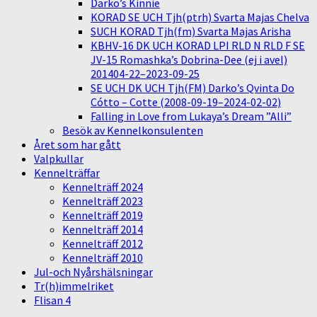
Darko’s Kinnie
KORAD SE UCH Tjh(ptrh) Svarta Majas Chelva
SUCH KORAD Tjh(fm) Svarta Majas Arisha
KBHV-16 DK UCH KORAD LPI RLD N RLD F SE
JV-15 Romashka’s Dobrina-Dee (ej i avel)
201404-22–2023-09-25
SE UCH DK UCH Tjh(FM) Darko’s Qvinta Do
Cótto – Cotte (2008-09-19–2024-02-02)
Falling in Love from Lukaya’s Dream ”Alli”
Besök av Kennelkonsulenten
Året som har gått
Valpkullar
Kennelträffar
Kennelträff 2024
Kennelträff 2023
Kennelträff 2019
Kennelträff 2014
Kennelträff 2012
Kennelträff 2010
Jul-och Nyårshälsningar
Tr(h)immelriket
Flisan 4