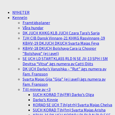
NYHETER
Kenneln
Framtidsplaner
Våra hundar
DK JUCH KHKG KLB JUCH Czara Tara’s Sarja
TJH CIB Dansk Vinnare-21 KHKG Rasvinnare-19
KBHV-19 DKJUCH DKUCH Svarta Majas Feya
KBHV-18 DKUCH Bolshaya Cara iz Chopjor
”Bolshaya” (ej i avel)
SE UCH LD STARTKLASS RLD N SE JV-13 SPH I SM
Devitsa *Vitsa* ägs numera av Catti Diits
DK UCH Darko’s Varushka – ”Rut” ägs numera av
Fam. Fransson
Svarta Majas Gija ”Gija” (ej i avel) ägs numera av
Fam. Fransson
Till minne av <3
SUCH KORAD Tjh(FM) Darko’s Olga
Darko’s Kinnie
KORAD SE UCH Tjh(ptrh) Svarta Majas Chelva
SUCH KORAD Tjh(fm) Svarta Majas Arisha