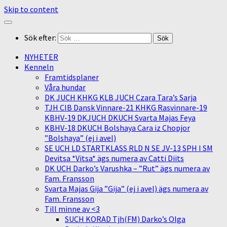
Skip to content
Sök efter:
NYHETER
Kenneln
Framtidsplaner
Våra hundar
DK JUCH KHKG KLB JUCH Czara Tara’s Sarja
TJH CIB Dansk Vinnare-21 KHKG Rasvinnare-19
KBHV-19 DKJUCH DKUCH Svarta Majas Feya
KBHV-18 DKUCH Bolshaya Cara iz Chopjor
”Bolshaya” (ej i avel)
SE UCH LD STARTKLASS RLD N SE JV-13 SPH I SM
Devitsa *Vitsa* ägs numera av Catti Diits
DK UCH Darko’s Varushka – ”Rut” ägs numera av
Fam. Fransson
Svarta Majas Gija ”Gija” (ej i avel) ägs numera av
Fam. Fransson
Till minne av <3
SUCH KORAD Tjh(FM) Darko’s Olga