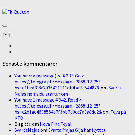
Följ:
Senaste kommentarer
You have a message(-s) # 237. Go >
https://telegra.ph/Message--2868-12-25?
hs=a1bedf88c2036431111df9faf7d54487&
om
Svarta
Majas hemsida startar om
You have 1 message # 942. Read >
https://telegra.ph/Message--2868-12-25?
hs=c2b1ad4698564e7f3bb7d0dc7a3a8dd2&
om
Feya på
KFÖ
Birgitte
om
Heya Fina Feya!
SvartaMajas
om
Svarta Majas Gija har flyttat