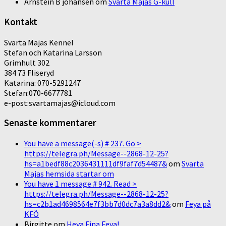
Arnstein B johansen
om
Svarta Majas G-kull
Kontakt
Svarta Majas Kennel
Stefan och Katarina Larsson
Grimhult 302
384 73 Fliseryd
Katarina: 070-5291247
Stefan:070-6677781
e-post:svartamajas@icloud.com
Senaste kommentarer
You have a message(-s) # 237. Go >
https://telegra.ph/Message--2868-12-25?
hs=a1bedf88c2036431111df9faf7d54487&
om
Svarta
Majas hemsida startar om
You have 1 message # 942. Read >
https://telegra.ph/Message--2868-12-25?
hs=c2b1ad4698564e7f3bb7d0dc7a3a8dd2&
om
Feya på
KFÖ
Birgitte
om
Heya Fina Feya!