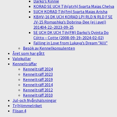
Darko’s Kinnie
KORAD SE UCH Tjh(ptrh) Svarta Majas Chelva
SUCH KORAD Tjh(fm) Svarta Majas Arisha
KBHV-16 DK UCH KORAD LPI RLD N RLD F SE
JV-15 Romashka’s Dobrina-Dee (ej i avel)
201404-22–2023-09-25
SE UCH DK UCH Tjh(FM) Darko’s Qvinta Do
Cótto – Cotte (2008-09-19–2024-02-02)
Falling in Love from Lukaya’s Dream ”Alli”
Besök av Kennelkonsulenten
Året som har gått
Valpkullar
Kennelträffar
Kennelträff 2024
Kennelträff 2023
Kennelträff 2019
Kennelträff 2014
Kennelträff 2012
Kennelträff 2010
Jul-och Nyårshälsningar
Tr(h)immelriket
Flisan 4