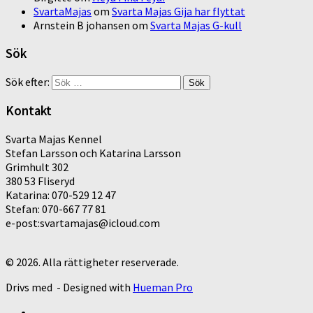
SvartaMajas
om
Svarta Majas Gija har flyttat
Arnstein B johansen
om
Svarta Majas G-kull
Sök
Sök efter:
Kontakt
Svarta Majas Kennel
Stefan Larsson och Katarina Larsson
Grimhult 302
380 53 Fliseryd
Katarina: 070-529 12 47
Stefan: 070-667 77 81
e-post:svartamajas@icloud.com
© 2026. Alla rättigheter reserverade.
Drivs med
- Designed with
Hueman Pro