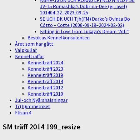
KBHV-16 DK UCH KORAD LPI RLD N RLD F SE
JV-15 Romashka’s Dobrina-Dee (ej i avel)
201404-22–2023-09-25
SE UCH DK UCH Tjh(FM) Darko’s Qvinta Do
Cótto – Cotte (2008-09-19–2024-02-02)
Falling in Love from Lukaya’s Dream ”Alli”
Besök av Kennelkonsulenten
Året som har gått
Valpkullar
Kennelträffar
Kennelträff 2024
Kennelträff 2023
Kennelträff 2019
Kennelträff 2014
Kennelträff 2012
Kennelträff 2010
Jul-och Nyårshälsningar
Tr(h)immelriket
Flisan 4
SM träff 2014 199_resize