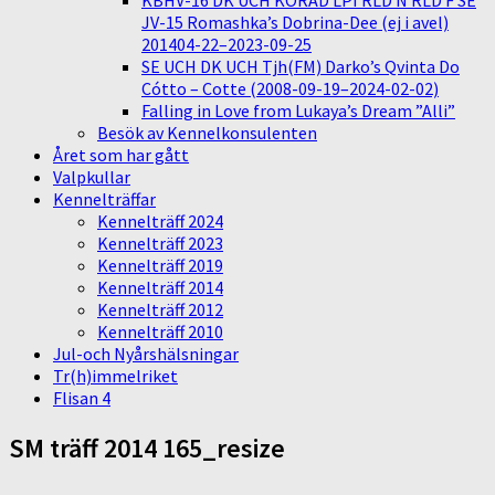
KBHV-16 DK UCH KORAD LPI RLD N RLD F SE
JV-15 Romashka’s Dobrina-Dee (ej i avel)
201404-22–2023-09-25
SE UCH DK UCH Tjh(FM) Darko’s Qvinta Do
Cótto – Cotte (2008-09-19–2024-02-02)
Falling in Love from Lukaya’s Dream ”Alli”
Besök av Kennelkonsulenten
Året som har gått
Valpkullar
Kennelträffar
Kennelträff 2024
Kennelträff 2023
Kennelträff 2019
Kennelträff 2014
Kennelträff 2012
Kennelträff 2010
Jul-och Nyårshälsningar
Tr(h)immelriket
Flisan 4
SM träff 2014 165_resize