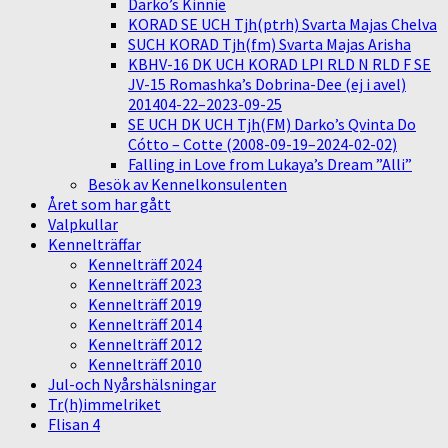
Darko’s Kinnie
KORAD SE UCH Tjh(ptrh) Svarta Majas Chelva
SUCH KORAD Tjh(fm) Svarta Majas Arisha
KBHV-16 DK UCH KORAD LPI RLD N RLD F SE
JV-15 Romashka’s Dobrina-Dee (ej i avel)
201404-22–2023-09-25
SE UCH DK UCH Tjh(FM) Darko’s Qvinta Do
Cótto – Cotte (2008-09-19–2024-02-02)
Falling in Love from Lukaya’s Dream ”Alli”
Besök av Kennelkonsulenten
Året som har gått
Valpkullar
Kennelträffar
Kennelträff 2024
Kennelträff 2023
Kennelträff 2019
Kennelträff 2014
Kennelträff 2012
Kennelträff 2010
Jul-och Nyårshälsningar
Tr(h)immelriket
Flisan 4