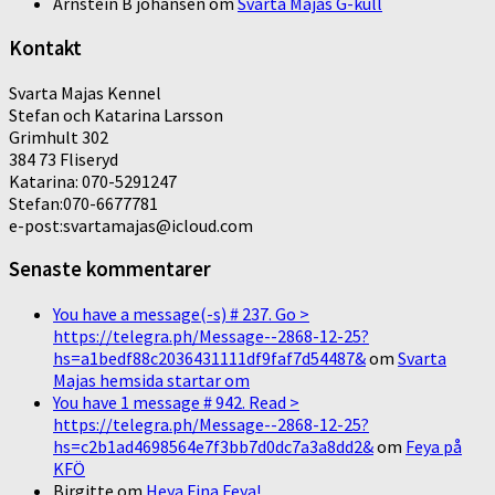
Arnstein B johansen
om
Svarta Majas G-kull
Kontakt
Svarta Majas Kennel
Stefan och Katarina Larsson
Grimhult 302
384 73 Fliseryd
Katarina: 070-5291247
Stefan:070-6677781
e-post:svartamajas@icloud.com
Senaste kommentarer
You have a message(-s) # 237. Go >
https://telegra.ph/Message--2868-12-25?
hs=a1bedf88c2036431111df9faf7d54487&
om
Svarta
Majas hemsida startar om
You have 1 message # 942. Read >
https://telegra.ph/Message--2868-12-25?
hs=c2b1ad4698564e7f3bb7d0dc7a3a8dd2&
om
Feya på
KFÖ
Birgitte
om
Heya Fina Feya!