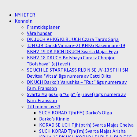
NYHETER
Kenneln
Framtidsplaner
Våra hundar
DK JUCH KHKG KLB JUCH Czara Tara’s Sarja
TJH CIB Dansk Vinnare-21 KHKG Rasvinnare-19
KBHV-19 DKJUCH DKUCH Svarta Majas Feya
KBHV-18 DKUCH Bolshaya Cara iz Chopjor
”Bolshaya” (ej i avel)
SE UCH LD STARTKLASS RLD N SE JV-13 SPH I SM
Devitsa *Vitsa* ägs numera av Catti Diits
DK UCH Darko’s Varushka – ”Rut” ägs numera av
Fam. Fransson
Svarta Majas Gija ”Gija” (ej i avel) ägs numera av
Fam. Fransson
Till minne av <3
SUCH KORAD Tjh(FM) Darko’s Olga
Darko’s Kinnie
KORAD SE UCH Tjh(ptrh) Svarta Majas Chelva
SUCH KORAD Tjh(fm) Svarta Majas Arisha