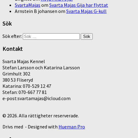
SvartaMajas
om
Svarta Majas Gija har flyttat
Arnstein B johansen
om
Svarta Majas G-kull
Sök
Sök efter:
Kontakt
Svarta Majas Kennel
Stefan Larsson och Katarina Larsson
Grimhult 302
380 53 Fliseryd
Katarina: 070-529 12 47
Stefan: 070-667 77 81
e-post:svartamajas@icloud.com
© 2026. Alla rättigheter reserverade.
Drivs med
- Designed with
Hueman Pro