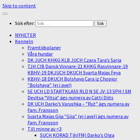
Skip to content
Sök efter:
NYHETER
Kenneln
Framtidsplaner
Våra hundar
DK JUCH KHKG KLB JUCH Czara Tara’s Sarja
TJH CIB Dansk Vinnare-21 KHKG Rasvinnare-19
KBHV-19 DKJUCH DKUCH Svarta Majas Feya
KBHV-18 DKUCH Bolshaya Cara iz Chopjor
”Bolshaya” (ej i avel)
SE UCH LD STARTKLASS RLD N SE JV-13 SPH I SM
Devitsa *Vitsa* ägs numera av Catti Diits
DK UCH Darko’s Varushka – ”Rut” ägs numera av
Fam. Fransson
Svarta Majas Gija ”Gija” (ej i avel) ägs numera av
Fam. Fransson
Till minne av <3
SUCH KORAD Tjh(FM) Darko’s Olga