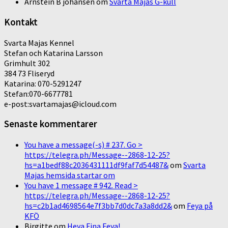
Arnstein B johansen
om
Svarta Majas G-kull
Kontakt
Svarta Majas Kennel
Stefan och Katarina Larsson
Grimhult 302
384 73 Fliseryd
Katarina: 070-5291247
Stefan:070-6677781
e-post:svartamajas@icloud.com
Senaste kommentarer
You have a message(-s) # 237. Go >
https://telegra.ph/Message--2868-12-25?
hs=a1bedf88c2036431111df9faf7d54487&
om
Svarta
Majas hemsida startar om
You have 1 message # 942. Read >
https://telegra.ph/Message--2868-12-25?
hs=c2b1ad4698564e7f3bb7d0dc7a3a8dd2&
om
Feya på
KFÖ
Birgitte
om
Heya Fina Feya!