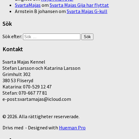
SvartaMajas
om
Svarta Majas Gija har flyttat
Arnstein B johansen
om
Svarta Majas G-kull
Sök
Sök efter:
Kontakt
Svarta Majas Kennel
Stefan Larsson och Katarina Larsson
Grimhult 302
380 53 Fliseryd
Katarina: 070-529 12 47
Stefan: 070-667 77 81
e-post:svartamajas@icloud.com
© 2026. Alla rättigheter reserverade.
Drivs med
- Designed with
Hueman Pro