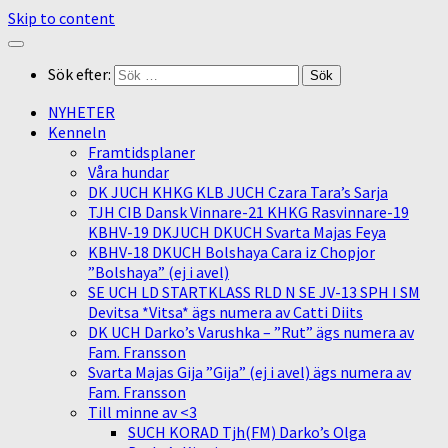
Skip to content
Sök efter:
NYHETER
Kenneln
Framtidsplaner
Våra hundar
DK JUCH KHKG KLB JUCH Czara Tara’s Sarja
TJH CIB Dansk Vinnare-21 KHKG Rasvinnare-19
KBHV-19 DKJUCH DKUCH Svarta Majas Feya
KBHV-18 DKUCH Bolshaya Cara iz Chopjor
”Bolshaya” (ej i avel)
SE UCH LD STARTKLASS RLD N SE JV-13 SPH I SM
Devitsa *Vitsa* ägs numera av Catti Diits
DK UCH Darko’s Varushka – ”Rut” ägs numera av
Fam. Fransson
Svarta Majas Gija ”Gija” (ej i avel) ägs numera av
Fam. Fransson
Till minne av <3
SUCH KORAD Tjh(FM) Darko’s Olga