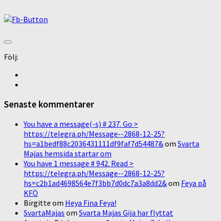
Följ:
Senaste kommentarer
You have a message(-s) # 237. Go >
https://telegra.ph/Message--2868-12-25?
hs=a1bedf88c2036431111df9faf7d54487&
om
Svarta
Majas hemsida startar om
You have 1 message # 942. Read >
https://telegra.ph/Message--2868-12-25?
hs=c2b1ad4698564e7f3bb7d0dc7a3a8dd2&
om
Feya på
KFÖ
Birgitte
om
Heya Fina Feya!
SvartaMajas
om
Svarta Majas Gija har flyttat