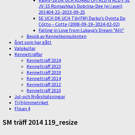
KBHV-16 DK UCH KORAD LPI RLD N RLD F SE
JV-15 Romashka’s Dobrina-Dee (ej i avel)
201404-22–2023-09-25
SE UCH DK UCH Tjh(FM) Darko’s Qvinta Do
Cótto – Cotte (2008-09-19–2024-02-02)
Falling in Love from Lukaya’s Dream ”Alli”
Besök av Kennelkonsulenten
Året som har gått
Valpkullar
Kennelträffar
Kennelträff 2024
Kennelträff 2023
Kennelträff 2019
Kennelträff 2014
Kennelträff 2012
Kennelträff 2010
Jul-och Nyårshälsningar
Tr(h)immelriket
Flisan 4
SM träff 2014 119_resize