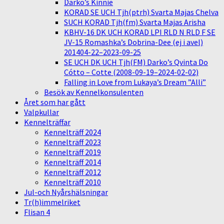
Darko’s Kinnie
KORAD SE UCH Tjh(ptrh) Svarta Majas Chelva
SUCH KORAD Tjh(fm) Svarta Majas Arisha
KBHV-16 DK UCH KORAD LPI RLD N RLD F SE
JV-15 Romashka’s Dobrina-Dee (ej i avel)
201404-22–2023-09-25
SE UCH DK UCH Tjh(FM) Darko’s Qvinta Do
Cótto – Cotte (2008-09-19–2024-02-02)
Falling in Love from Lukaya’s Dream ”Alli”
Besök av Kennelkonsulenten
Året som har gått
Valpkullar
Kennelträffar
Kennelträff 2024
Kennelträff 2023
Kennelträff 2019
Kennelträff 2014
Kennelträff 2012
Kennelträff 2010
Jul-och Nyårshälsningar
Tr(h)immelriket
Flisan 4