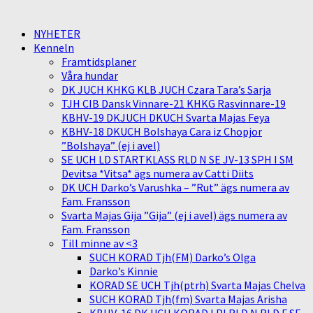
NYHETER
Kenneln
Framtidsplaner
Våra hundar
DK JUCH KHKG KLB JUCH Czara Tara’s Sarja
TJH CIB Dansk Vinnare-21 KHKG Rasvinnare-19
KBHV-19 DKJUCH DKUCH Svarta Majas Feya
KBHV-18 DKUCH Bolshaya Cara iz Chopjor
”Bolshaya” (ej i avel)
SE UCH LD STARTKLASS RLD N SE JV-13 SPH I SM
Devitsa *Vitsa* ägs numera av Catti Diits
DK UCH Darko’s Varushka – ”Rut” ägs numera av
Fam. Fransson
Svarta Majas Gija ”Gija” (ej i avel) ägs numera av
Fam. Fransson
Till minne av <3
SUCH KORAD Tjh(FM) Darko’s Olga
Darko’s Kinnie
KORAD SE UCH Tjh(ptrh) Svarta Majas Chelva
SUCH KORAD Tjh(fm) Svarta Majas Arisha