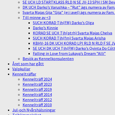
SE UCH LD STARTKLASS RLD N SE JV-13 SPH I SM Devit
DK UCH Darko’s Varushka – ”Rut” ägs numera av Fam
Svarta Majas Gija ”Gija” (ej i avel) ägs numera av Fam
Till minne av <3
SUCH KORAD Tjh(FM) Darko’s Olga
Darko’s Kinnie
KORAD SE UCH Tjh(ptrh) Svarta Majas Chelva
SUCH KORAD Tjh(fm) Svarta Majas Arisha
KBHV-16 DK UCH KORAD LPI RLD N RLD F SE JV-
SE UCH DK UCH Tjh(FM) Darko’s Qvinta Do Cótt
Falling in Love from Lukaya’s Dream ”Alli”
Besök av Kennelkonsulenten
Året som har gått
Valpkullar
Kennelträffar
Kennelträff 2024
Kennelträff 2023
Kennelträff 2019
Kennelträff 2014
Kennelträff 2012
Kennelträff 2010
Jul-och Nyårshälsningar