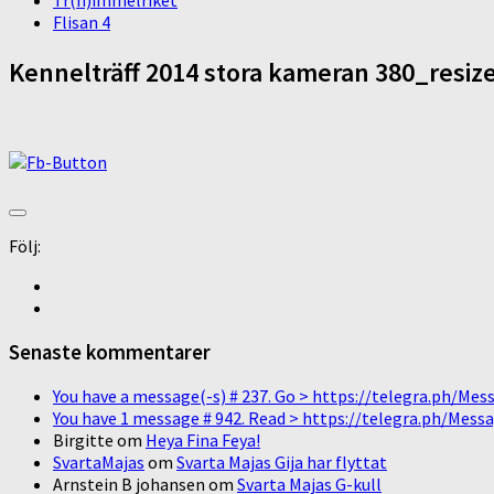
Tr(h)immelriket
Flisan 4
Kennelträff 2014 stora kameran 380_resiz
Följ:
Senaste kommentarer
You have a message(-s) # 237. Go > https://telegra.ph/
You have 1 message # 942. Read > https://telegra.ph/M
Birgitte
om
Heya Fina Feya!
SvartaMajas
om
Svarta Majas Gija har flyttat
Arnstein B johansen
om
Svarta Majas G-kull