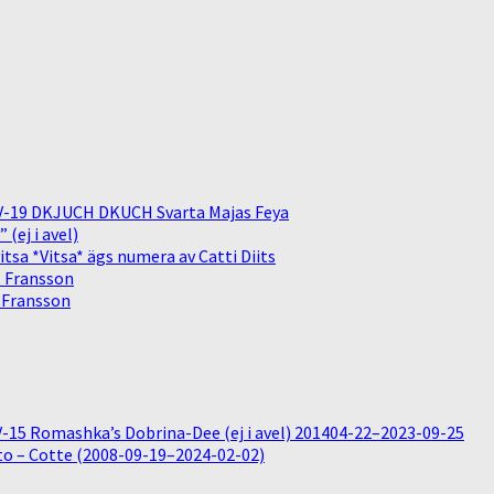
V-19 DKJUCH DKUCH Svarta Majas Feya
(ej i avel)
sa *Vitsa* ägs numera av Catti Diits
. Fransson
. Fransson
15 Romashka’s Dobrina-Dee (ej i avel) 201404-22–2023-09-25
o – Cotte (2008-09-19–2024-02-02)