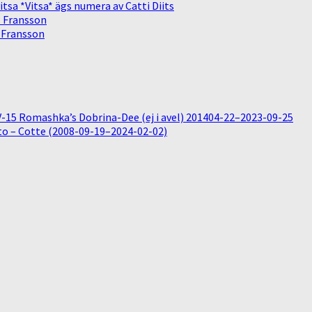
sa *Vitsa* ägs numera av Catti Diits
. Fransson
. Fransson
15 Romashka’s Dobrina-Dee (ej i avel) 201404-22–2023-09-25
o – Cotte (2008-09-19–2024-02-02)