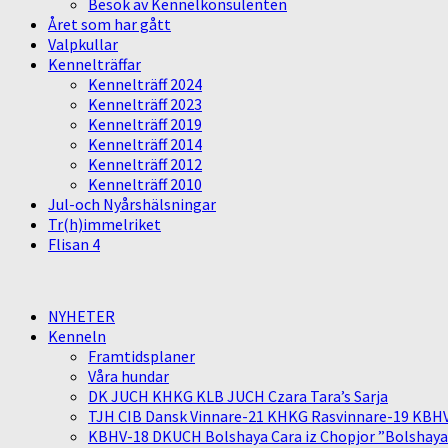
Besök av Kennelkonsulenten
Året som har gått
Valpkullar
Kennelträffar
Kennelträff 2024
Kennelträff 2023
Kennelträff 2019
Kennelträff 2014
Kennelträff 2012
Kennelträff 2010
Jul-och Nyårshälsningar
Tr(h)immelriket
Flisan 4
NYHETER
Kenneln
Framtidsplaner
Våra hundar
DK JUCH KHKG KLB JUCH Czara Tara’s Sarja
TJH CIB Dansk Vinnare-21 KHKG Rasvinnare-19 KBH
KBHV-18 DKUCH Bolshaya Cara iz Chopjor ”Bolshaya” 