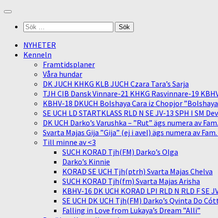
Skip
to
Sök
content
efter:
NYHETER
Kenneln
Framtidsplaner
Våra hundar
DK JUCH KHKG KLB JUCH Czara Tara’s Sarja
TJH CIB Dansk Vinnare-21 KHKG Rasvinnare-19 KBH
KBHV-18 DKUCH Bolshaya Cara iz Chopjor ”Bolshaya” 
SE UCH LD STARTKLASS RLD N SE JV-13 SPH I SM Devit
DK UCH Darko’s Varushka – ”Rut” ägs numera av Fam
Svarta Majas Gija ”Gija” (ej i avel) ägs numera av Fam
Till minne av <3
SUCH KORAD Tjh(FM) Darko’s Olga
Darko’s Kinnie
KORAD SE UCH Tjh(ptrh) Svarta Majas Chelva
SUCH KORAD Tjh(fm) Svarta Majas Arisha
KBHV-16 DK UCH KORAD LPI RLD N RLD F SE JV-
SE UCH DK UCH Tjh(FM) Darko’s Qvinta Do Cótt
Falling in Love from Lukaya’s Dream ”Alli”