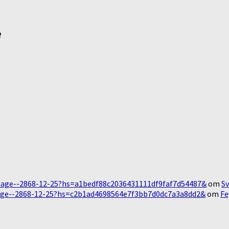
e
Message--2868-12-25?hs=a1bedf88c2036431111df9faf7d54487&
om
Sv
essage--2868-12-25?hs=c2b1ad4698564e7f3bb7d0dc7a3a8dd2&
om
Fe