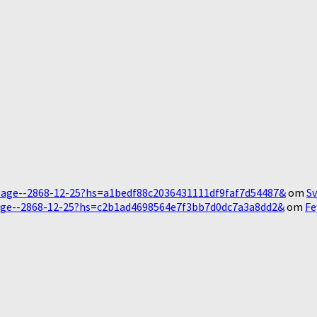
Message--2868-12-25?hs=a1bedf88c2036431111df9faf7d54487&
om
Sv
essage--2868-12-25?hs=c2b1ad4698564e7f3bb7d0dc7a3a8dd2&
om
Fe