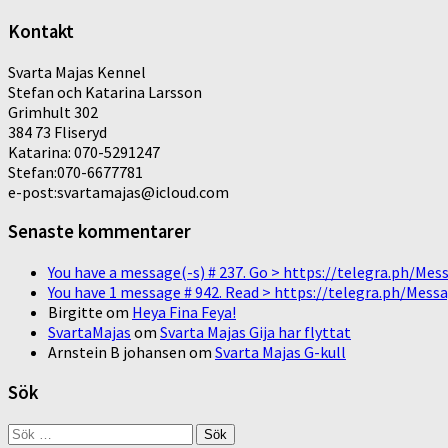
Kontakt
Svarta Majas Kennel
Stefan och Katarina Larsson
Grimhult 302
384 73 Fliseryd
Katarina: 070-5291247
Stefan:070-6677781
e-post:svartamajas@icloud.com
Senaste kommentarer
You have a message(-s) # 237. Go > https://telegra.ph/
You have 1 message # 942. Read > https://telegra.ph/M
Birgitte
om
Heya Fina Feya!
SvartaMajas
om
Svarta Majas Gija har flyttat
Arnstein B johansen
om
Svarta Majas G-kull
Sök
Sök