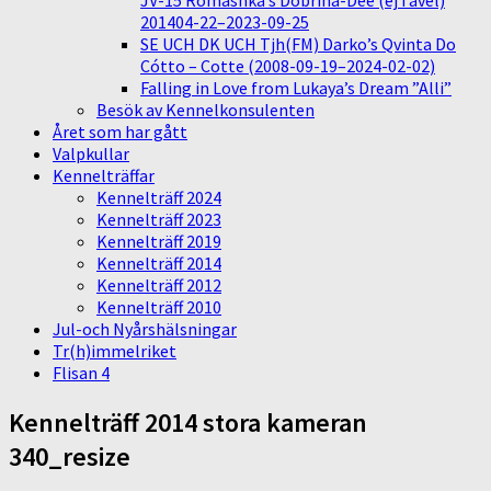
JV-15 Romashka’s Dobrina-Dee (ej i avel)
201404-22–2023-09-25
SE UCH DK UCH Tjh(FM) Darko’s Qvinta Do
Cótto – Cotte (2008-09-19–2024-02-02)
Falling in Love from Lukaya’s Dream ”Alli”
Besök av Kennelkonsulenten
Året som har gått
Valpkullar
Kennelträffar
Kennelträff 2024
Kennelträff 2023
Kennelträff 2019
Kennelträff 2014
Kennelträff 2012
Kennelträff 2010
Jul-och Nyårshälsningar
Tr(h)immelriket
Flisan 4
Kennelträff 2014 stora kameran
340_resize