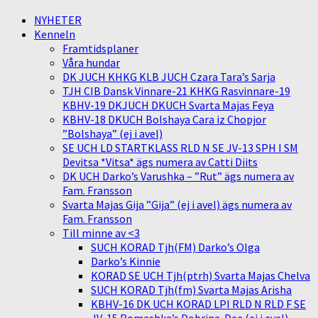
NYHETER
Kenneln
Framtidsplaner
Våra hundar
DK JUCH KHKG KLB JUCH Czara Tara’s Sarja
TJH CIB Dansk Vinnare-21 KHKG Rasvinnare-19
KBHV-19 DKJUCH DKUCH Svarta Majas Feya
KBHV-18 DKUCH Bolshaya Cara iz Chopjor
”Bolshaya” (ej i avel)
SE UCH LD STARTKLASS RLD N SE JV-13 SPH I SM
Devitsa *Vitsa* ägs numera av Catti Diits
DK UCH Darko’s Varushka – ”Rut” ägs numera av
Fam. Fransson
Svarta Majas Gija ”Gija” (ej i avel) ägs numera av
Fam. Fransson
Till minne av <3
SUCH KORAD Tjh(FM) Darko’s Olga
Darko’s Kinnie
KORAD SE UCH Tjh(ptrh) Svarta Majas Chelva
SUCH KORAD Tjh(fm) Svarta Majas Arisha
KBHV-16 DK UCH KORAD LPI RLD N RLD F SE