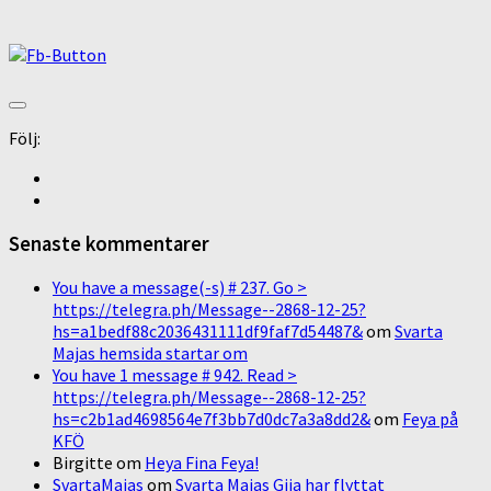
Följ:
Senaste kommentarer
You have a message(-s) # 237. Go >
https://telegra.ph/Message--2868-12-25?
hs=a1bedf88c2036431111df9faf7d54487&
om
Svarta
Majas hemsida startar om
You have 1 message # 942. Read >
https://telegra.ph/Message--2868-12-25?
hs=c2b1ad4698564e7f3bb7d0dc7a3a8dd2&
om
Feya på
KFÖ
Birgitte
om
Heya Fina Feya!
SvartaMajas
om
Svarta Majas Gija har flyttat