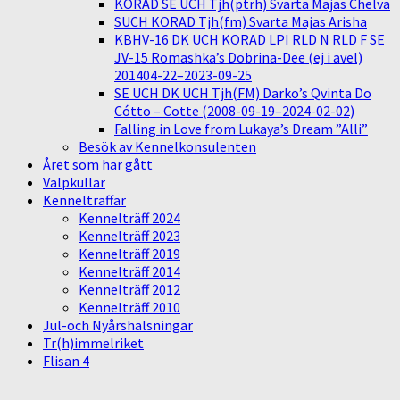
KORAD SE UCH Tjh(ptrh) Svarta Majas Chelva
SUCH KORAD Tjh(fm) Svarta Majas Arisha
KBHV-16 DK UCH KORAD LPI RLD N RLD F SE
JV-15 Romashka’s Dobrina-Dee (ej i avel)
201404-22–2023-09-25
SE UCH DK UCH Tjh(FM) Darko’s Qvinta Do
Cótto – Cotte (2008-09-19–2024-02-02)
Falling in Love from Lukaya’s Dream ”Alli”
Besök av Kennelkonsulenten
Året som har gått
Valpkullar
Kennelträffar
Kennelträff 2024
Kennelträff 2023
Kennelträff 2019
Kennelträff 2014
Kennelträff 2012
Kennelträff 2010
Jul-och Nyårshälsningar
Tr(h)immelriket
Flisan 4