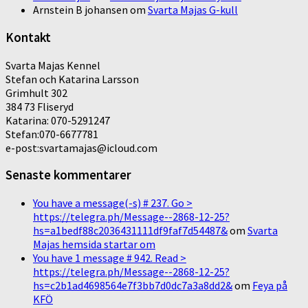
Arnstein B johansen
om
Svarta Majas G-kull
Kontakt
Svarta Majas Kennel
Stefan och Katarina Larsson
Grimhult 302
384 73 Fliseryd
Katarina: 070-5291247
Stefan:070-6677781
e-post:svartamajas@icloud.com
Senaste kommentarer
You have a message(-s) # 237. Go >
https://telegra.ph/Message--2868-12-25?
hs=a1bedf88c2036431111df9faf7d54487&
om
Svarta
Majas hemsida startar om
You have 1 message # 942. Read >
https://telegra.ph/Message--2868-12-25?
hs=c2b1ad4698564e7f3bb7d0dc7a3a8dd2&
om
Feya på
KFÖ