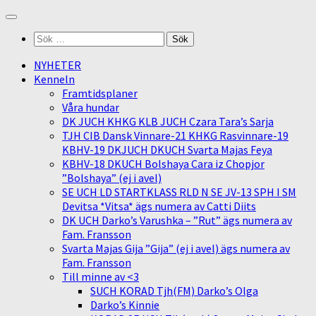
Skip
to
Sök
content
efter:
NYHETER
Kenneln
Framtidsplaner
Våra hundar
DK JUCH KHKG KLB JUCH Czara Tara’s Sarja
TJH CIB Dansk Vinnare-21 KHKG Rasvinnare-19
KBHV-19 DKJUCH DKUCH Svarta Majas Feya
KBHV-18 DKUCH Bolshaya Cara iz Chopjor
”Bolshaya” (ej i avel)
SE UCH LD STARTKLASS RLD N SE JV-13 SPH I SM
Devitsa *Vitsa* ägs numera av Catti Diits
DK UCH Darko’s Varushka – ”Rut” ägs numera av
Fam. Fransson
Svarta Majas Gija ”Gija” (ej i avel) ägs numera av
Fam. Fransson
Till minne av <3
SUCH KORAD Tjh(FM) Darko’s Olga
Darko’s Kinnie