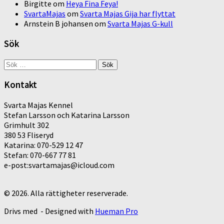
Birgitte
om
Heya Fina Feya!
SvartaMajas
om
Svarta Majas Gija har flyttat
Arnstein B johansen
om
Svarta Majas G-kull
Sök
Sök
efter:
Kontakt
Svarta Majas Kennel
Stefan Larsson och Katarina Larsson
Grimhult 302
380 53 Fliseryd
Katarina: 070-529 12 47
Stefan: 070-667 77 81
e-post:svartamajas@icloud.com
© 2026. Alla rättigheter reserverade.
Drivs med
- Designed with
Hueman Pro