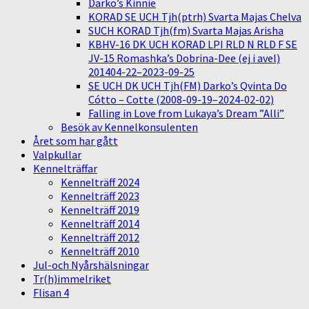
Darko’s Kinnie
KORAD SE UCH Tjh(ptrh) Svarta Majas Chelva
SUCH KORAD Tjh(fm) Svarta Majas Arisha
KBHV-16 DK UCH KORAD LPI RLD N RLD F SE
JV-15 Romashka’s Dobrina-Dee (ej i avel)
201404-22–2023-09-25
SE UCH DK UCH Tjh(FM) Darko’s Qvinta Do
Cótto – Cotte (2008-09-19–2024-02-02)
Falling in Love from Lukaya’s Dream ”Alli”
Besök av Kennelkonsulenten
Året som har gått
Valpkullar
Kennelträffar
Kennelträff 2024
Kennelträff 2023
Kennelträff 2019
Kennelträff 2014
Kennelträff 2012
Kennelträff 2010
Jul-och Nyårshälsningar
Tr(h)immelriket
Flisan 4