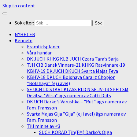
Skip to content
Sök efter:
NYHETER
Kenneln
Framtidsplaner
Våra hundar
DK JUCH KHKG KLB JUCH Czara Tara’s Sarja
TJH CIB Dansk Vinnare-21 KHKG Rasvinnare-19
KBHV-19 DKJUCH DKUCH Svarta Majas Feya
KBHV-18 DKUCH Bolshaya Cara iz Chopjor
”Bolshaya” (ej i avel)
SE UCH LD STARTKLASS RLD N SE JV-13 SPH I SM
Devitsa *Vitsa* ägs numera av Catti Diits
DK UCH Darko’s Varushka – ”Rut” ägs numera av
Fam. Fransson
Svarta Majas Gija ”Gija” (ej i avel) ägs numera av
Fam. Fransson
Till minne av <3
SUCH KORAD Tjh(FM) Darko’s Olga