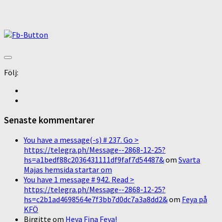
Följ:
Senaste kommentarer
You have a message(-s) # 237. Go >
https://telegra.ph/Message--2868-12-25?
hs=a1bedf88c2036431111df9faf7d54487&
om
Svarta
Majas hemsida startar om
You have 1 message # 942. Read >
https://telegra.ph/Message--2868-12-25?
hs=c2b1ad4698564e7f3bb7d0dc7a3a8dd2&
om
Feya på
KFÖ
Birgitte
om
Heya Fina Feya!