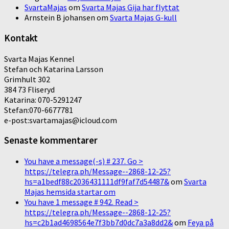
SvartaMajas
om
Svarta Majas Gija har flyttat
Arnstein B johansen
om
Svarta Majas G-kull
Kontakt
Svarta Majas Kennel
Stefan och Katarina Larsson
Grimhult 302
384 73 Fliseryd
Katarina: 070-5291247
Stefan:070-6677781
e-post:svartamajas@icloud.com
Senaste kommentarer
You have a message(-s) # 237. Go >
https://telegra.ph/Message--2868-12-25?
hs=a1bedf88c2036431111df9faf7d54487&
om
Svarta
Majas hemsida startar om
You have 1 message # 942. Read >
https://telegra.ph/Message--2868-12-25?
hs=c2b1ad4698564e7f3bb7d0dc7a3a8dd2&
om
Feya på