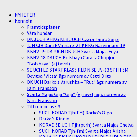
NYHETER
Kenneln
Framtidsplaner
Våra hundar
DK JUCH KHKG KLB JUCH Czara Tara’s Sarja
TJH CIB Dansk Vinnare-21 KHKG Rasvinnare-19
KBHV-19 DKJUCH DKUCH Svarta Majas Feya
KBHV-18 DKUCH Bolshaya Cara iz Chopjor
”Bolshaya” (ej i avel)
SE UCH LD STARTKLASS RLD N SE JV-13 SPH I SM
Devitsa *Vitsa* ägs numera av Catti Diits
DK UCH Darko’s Varushka – ”Rut” ägs numera av
Fam. Fransson
Svarta Majas Gija ”Gija” (ej i avel) ägs numera av
Fam. Fransson
Till minne av <3
SUCH KORAD Tjh(FM) Darko’s Olga
Darko’s Kinnie
KORAD SE UCH Tjh(ptrh) Svarta Majas Chelva
SUCH KORAD Tjh(fm) Svarta Majas Arisha