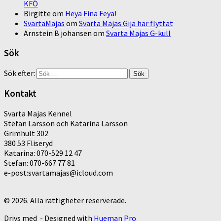
KFÖ
Birgitte
om
Heya Fina Feya!
SvartaMajas
om
Svarta Majas Gija har flyttat
Arnstein B johansen
om
Svarta Majas G-kull
Sök
Sök efter:
Kontakt
Svarta Majas Kennel
Stefan Larsson och Katarina Larsson
Grimhult 302
380 53 Fliseryd
Katarina: 070-529 12 47
Stefan: 070-667 77 81
e-post:svartamajas@icloud.com
© 2026. Alla rättigheter reserverade.
Drivs med
- Designed with
Hueman Pro