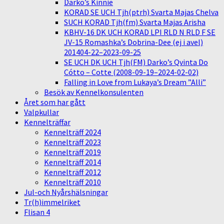
Darko’s Kinnie
KORAD SE UCH Tjh(ptrh) Svarta Majas Chelva
SUCH KORAD Tjh(fm) Svarta Majas Arisha
KBHV-16 DK UCH KORAD LPI RLD N RLD F SE
JV-15 Romashka’s Dobrina-Dee (ej i avel)
201404-22–2023-09-25
SE UCH DK UCH Tjh(FM) Darko’s Qvinta Do
Cótto – Cotte (2008-09-19–2024-02-02)
Falling in Love from Lukaya’s Dream ”Alli”
Besök av Kennelkonsulenten
Året som har gått
Valpkullar
Kennelträffar
Kennelträff 2024
Kennelträff 2023
Kennelträff 2019
Kennelträff 2014
Kennelträff 2012
Kennelträff 2010
Jul-och Nyårshälsningar
Tr(h)immelriket
Flisan 4