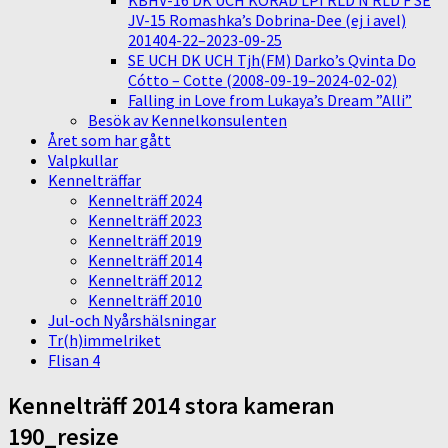
KBHV-16 DK UCH KORAD LPI RLD N RLD F SE
JV-15 Romashka’s Dobrina-Dee (ej i avel)
201404-22–2023-09-25
SE UCH DK UCH Tjh(FM) Darko’s Qvinta Do
Cótto – Cotte (2008-09-19–2024-02-02)
Falling in Love from Lukaya’s Dream ”Alli”
Besök av Kennelkonsulenten
Året som har gått
Valpkullar
Kennelträffar
Kennelträff 2024
Kennelträff 2023
Kennelträff 2019
Kennelträff 2014
Kennelträff 2012
Kennelträff 2010
Jul-och Nyårshälsningar
Tr(h)immelriket
Flisan 4
Kennelträff 2014 stora kameran
190_resize