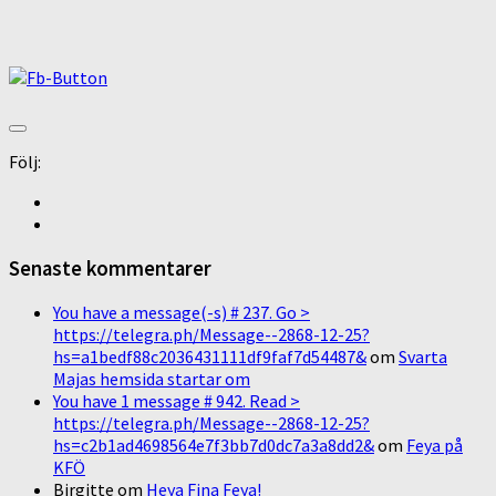
Följ:
Senaste kommentarer
You have a message(-s) # 237. Go >
https://telegra.ph/Message--2868-12-25?
hs=a1bedf88c2036431111df9faf7d54487&
om
Svarta
Majas hemsida startar om
You have 1 message # 942. Read >
https://telegra.ph/Message--2868-12-25?
hs=c2b1ad4698564e7f3bb7d0dc7a3a8dd2&
om
Feya på
KFÖ
Birgitte
om
Heya Fina Feya!