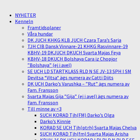
NYHETER
Kenneln
Framtidsplaner
Våra hundar
DK JUCH KHKG KLB JUCH Czara Tara’s Sarja
TJH CIB Dansk Vinnare-21 KHKG Rasvinnare-19
KBHV-19 DKJUCH DKUCH Svarta Majas Feya
KBHV-18 DKUCH Bolshaya Cara iz Chopjor
”Bolshaya” (ej i avel)
SE UCH LD STARTKLASS RLD N SE JV-13 SPH I SM
Devitsa *Vitsa* ägs numera av Catti Diits
DK UCH Darko’s Varushka – ”Rut” ägs numera av
Fam. Fransson
Svarta Majas Gija ”Gija” (ej i avel) ägs numera av
Fam. Fransson
Till minne av <3
SUCH KORAD Tjh(FM) Darko’s Olga
Darko’s Kinnie
KORAD SE UCH Tjh(ptrh) Svarta Majas Chelva
SUCH KORAD Tjh(fm) Svarta Majas Arisha