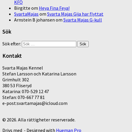
KFÖ
Birgitte
om
Heya Fina Feya!
SvartaMajas
om
Svarta Majas Gija har flyttat
Arnstein B johansen
om
Svarta Majas G-kull
Sök
Sök efter:
Kontakt
Svarta Majas Kennel
Stefan Larsson och Katarina Larsson
Grimhult 302
380 53 Fliseryd
Katarina: 070-529 12 47
Stefan: 070-667 77 81
e-post:svartamajas@icloud.com
© 2026. Alla rättigheter reserverade.
Drivs med
- Designed with
Hueman Pro