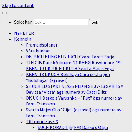
Skip to content
Sök efter:
NYHETER
Kenneln
Framtidsplaner
Våra hundar
DK JUCH KHKG KLB JUCH Czara Tara’s Sarja
TJH CIB Dansk Vinnare-21 KHKG Rasvinnare-19
KBHV-19 DKJUCH DKUCH Svarta Majas Feya
KBHV-18 DKUCH Bolshaya Cara iz Chopjor
”Bolshaya” (ej i avel)
SE UCH LD STARTKLASS RLD N SE JV-13 SPH I SM
Devitsa *Vitsa* ägs numera av Catti Diits
DK UCH Darko’s Varushka – ”Rut” ägs numera av
Fam. Fransson
Svarta Majas Gija ”Gija” (ej i avel) ägs numera av
Fam. Fransson
Till minne av <3
SUCH KORAD Tjh(FM) Darko’s Olga