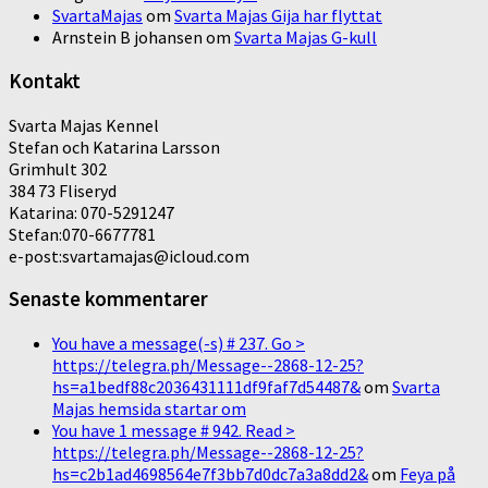
SvartaMajas
om
Svarta Majas Gija har flyttat
Arnstein B johansen
om
Svarta Majas G-kull
Kontakt
Svarta Majas Kennel
Stefan och Katarina Larsson
Grimhult 302
384 73 Fliseryd
Katarina: 070-5291247
Stefan:070-6677781
e-post:svartamajas@icloud.com
Senaste kommentarer
You have a message(-s) # 237. Go >
https://telegra.ph/Message--2868-12-25?
hs=a1bedf88c2036431111df9faf7d54487&
om
Svarta
Majas hemsida startar om
You have 1 message # 942. Read >
https://telegra.ph/Message--2868-12-25?
hs=c2b1ad4698564e7f3bb7d0dc7a3a8dd2&
om
Feya på