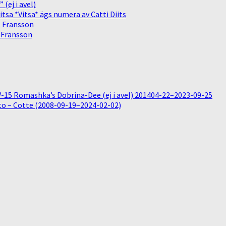
(ej i avel)
sa *Vitsa* ägs numera av Catti Diits
. Fransson
. Fransson
15 Romashka’s Dobrina-Dee (ej i avel) 201404-22–2023-09-25
o – Cotte (2008-09-19–2024-02-02)