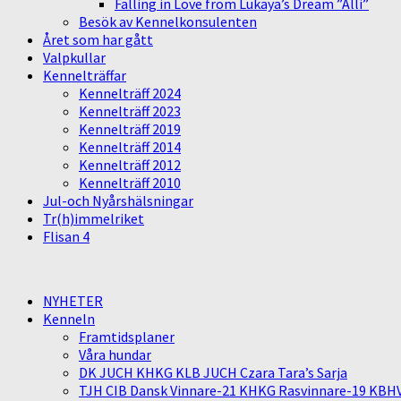
Falling in Love from Lukaya’s Dream ”Alli”
Besök av Kennelkonsulenten
Året som har gått
Valpkullar
Kennelträffar
Kennelträff 2024
Kennelträff 2023
Kennelträff 2019
Kennelträff 2014
Kennelträff 2012
Kennelträff 2010
Jul-och Nyårshälsningar
Tr(h)immelriket
Flisan 4
NYHETER
Kenneln
Framtidsplaner
Våra hundar
DK JUCH KHKG KLB JUCH Czara Tara’s Sarja
TJH CIB Dansk Vinnare-21 KHKG Rasvinnare-19 KBH