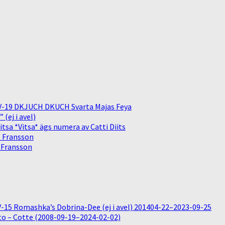
V-19 DKJUCH DKUCH Svarta Majas Feya
(ej i avel)
sa *Vitsa* ägs numera av Catti Diits
. Fransson
. Fransson
15 Romashka’s Dobrina-Dee (ej i avel) 201404-22–2023-09-25
o – Cotte (2008-09-19–2024-02-02)