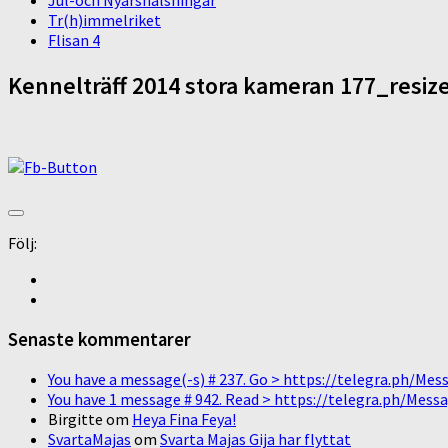
Jul-och Nyårshälsningar
Tr(h)immelriket
Flisan 4
Kennelträff 2014 stora kameran 177_resiz
Följ:
Senaste kommentarer
You have a message(-s) # 237. Go > https://telegra.ph/
You have 1 message # 942. Read > https://telegra.ph/M
Birgitte
om
Heya Fina Feya!
SvartaMajas
om
Svarta Majas Gija har flyttat