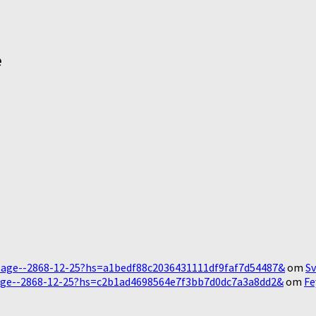
e
Message--2868-12-25?hs=a1bedf88c2036431111df9faf7d54487&
om
Sv
essage--2868-12-25?hs=c2b1ad4698564e7f3bb7d0dc7a3a8dd2&
om
Fe