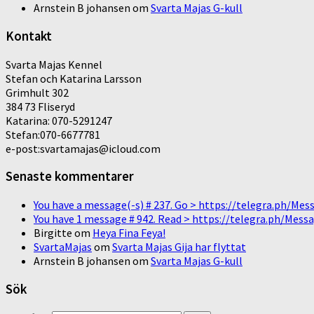
Arnstein B johansen
om
Svarta Majas G-kull
Kontakt
Svarta Majas Kennel
Stefan och Katarina Larsson
Grimhult 302
384 73 Fliseryd
Katarina: 070-5291247
Stefan:070-6677781
e-post:svartamajas@icloud.com
Senaste kommentarer
You have a message(-s) # 237. Go > https://telegra.ph/
You have 1 message # 942. Read > https://telegra.ph/M
Birgitte
om
Heya Fina Feya!
SvartaMajas
om
Svarta Majas Gija har flyttat
Arnstein B johansen
om
Svarta Majas G-kull
Sök