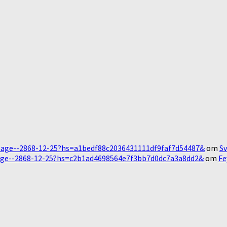
Message--2868-12-25?hs=a1bedf88c2036431111df9faf7d54487&
om
Sv
essage--2868-12-25?hs=c2b1ad4698564e7f3bb7d0dc7a3a8dd2&
om
Fe