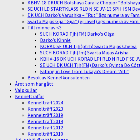
KBHV-18 DKUCH Bolshaya Cara iz Chopjor ”Bolshaya” 
SE UCH LD STARTKLASS RLD N SE JV-13 SPH I SM Devit
DK UCH Darko’s Varushka – ”Rut” ägs numera av Fam
Svarta Majas Gija ”Gija” (ej i avel) ägs numera av Fam
Till minne av <3
SUCH KORAD Tjh(FM) Darko’s Olga
Darko’s Kinnie
KORAD SE UCH Tjh(ptrh) Svarta Majas Chelva
SUCH KORAD Tjh(fm) Svarta Majas Arisha
KBHV-16 DK UCH KORAD LPI RLD N RLD F SE JV-
SE UCH DK UCH Tjh(FM) Darko’s Qvinta Do Cótt
Falling in Love from Lukaya’s Dream ”Alli”
Besök av Kennelkonsulenten
Året som har gått
Valpkullar
Kennelträffar
Kennelträff 2024
Kennelträff 2023
Kennelträff 2019
Kennelträff 2014
Kennelträff 2012
Kennelträff 2010