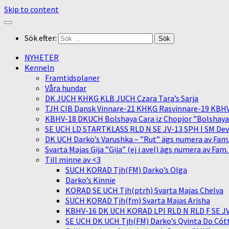
Skip to content
Sök efter:
NYHETER
Kenneln
Framtidsplaner
Våra hundar
DK JUCH KHKG KLB JUCH Czara Tara’s Sarja
TJH CIB Dansk Vinnare-21 KHKG Rasvinnare-19 KBH
KBHV-18 DKUCH Bolshaya Cara iz Chopjor ”Bolshaya” 
SE UCH LD STARTKLASS RLD N SE JV-13 SPH I SM Devit
DK UCH Darko’s Varushka – ”Rut” ägs numera av Fam
Svarta Majas Gija ”Gija” (ej i avel) ägs numera av Fam
Till minne av <3
SUCH KORAD Tjh(FM) Darko’s Olga
Darko’s Kinnie
KORAD SE UCH Tjh(ptrh) Svarta Majas Chelva
SUCH KORAD Tjh(fm) Svarta Majas Arisha
KBHV-16 DK UCH KORAD LPI RLD N RLD F SE JV-
SE UCH DK UCH Tjh(FM) Darko’s Qvinta Do Cótt