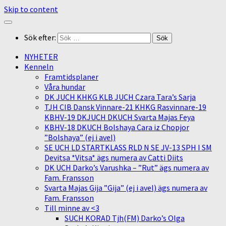
Skip to content
Sök efter:
NYHETER
Kenneln
Framtidsplaner
Våra hundar
DK JUCH KHKG KLB JUCH Czara Tara’s Sarja
TJH CIB Dansk Vinnare-21 KHKG Rasvinnare-19
KBHV-19 DKJUCH DKUCH Svarta Majas Feya
KBHV-18 DKUCH Bolshaya Cara iz Chopjor
”Bolshaya” (ej i avel)
SE UCH LD STARTKLASS RLD N SE JV-13 SPH I SM
Devitsa *Vitsa* ägs numera av Catti Diits
DK UCH Darko’s Varushka – ”Rut” ägs numera av
Fam. Fransson
Svarta Majas Gija ”Gija” (ej i avel) ägs numera av
Fam. Fransson
Till minne av <3
SUCH KORAD Tjh(FM) Darko’s Olga