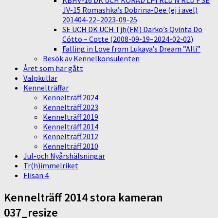
KBHV-16 DK UCH KORAD LPI RLD N RLD F SE
JV-15 Romashka’s Dobrina-Dee (ej i avel)
201404-22–2023-09-25
SE UCH DK UCH Tjh(FM) Darko’s Qvinta Do
Cótto – Cotte (2008-09-19–2024-02-02)
Falling in Love from Lukaya’s Dream ”Alli”
Besök av Kennelkonsulenten
Året som har gått
Valpkullar
Kennelträffar
Kennelträff 2024
Kennelträff 2023
Kennelträff 2019
Kennelträff 2014
Kennelträff 2012
Kennelträff 2010
Jul-och Nyårshälsningar
Tr(h)immelriket
Flisan 4
Kennelträff 2014 stora kameran
037_resize