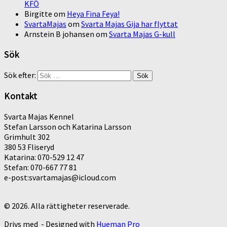
KFÖ
Birgitte
om
Heya Fina Feya!
SvartaMajas
om
Svarta Majas Gija har flyttat
Arnstein B johansen
om
Svarta Majas G-kull
Sök
Sök efter:
Kontakt
Svarta Majas Kennel
Stefan Larsson och Katarina Larsson
Grimhult 302
380 53 Fliseryd
Katarina: 070-529 12 47
Stefan: 070-667 77 81
e-post:svartamajas@icloud.com
© 2026. Alla rättigheter reserverade.
Drivs med
- Designed with
Hueman Pro