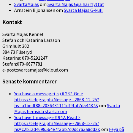
SvartaMajas
om
Svarta Majas Gija har flyttat
Arnstein B johansen
om
Svarta Majas G-kull
Kontakt
Svarta Majas Kennel
Stefan och Katarina Larsson
Grimhult 302
384 73 Fliseryd
Katarina: 070-5291247
Stefan:070-6677781
e-post:svartamajas@icloud.com
Senaste kommentarer
You have a message(-s) # 237. Go >
https://telegra.ph/Message--2868-12-25?
hs=a1bedf88c2036431111df9faf7d54487&
om
Svarta
Majas hemsida startar om
You have 1 message # 942. Read >
https://telegra.ph/Message--2868-12-25?
hs=c2b1ad4698564e7f3bb7d0dc7a3a8dd2&
om
Feya på