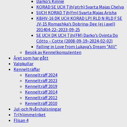
Darko’s Kinnie
KORAD SE UCH Tjh(ptrh) Svarta Majas Chelva
SUCH KORAD Tjh(fm) Svarta Majas Arisha
KBHV-16 DK UCH KORAD LPI RLD N RLD F SE
JV-15 Romashka’s Dobrina-Dee (ej i avel)
201404-22–2023-09-25
SE UCH DK UCH Tjh(FM) Darko’s Qvinta Do
Cótto – Cotte (2008-09-19–2024-02-02)
Falling in Love from Lukaya’s Dream ”Alli”
Besök av Kennelkonsulenten
Året som har gått
Valpkullar
Kennelträffar
Kennelträff 2024
Kennelträff 2023
Kennelträff 2019
Kennelträff 2014
Kennelträff 2012
Kennelträff 2010
Jul-och Nyårshälsningar
Tr(h)immelriket
Flisan 4