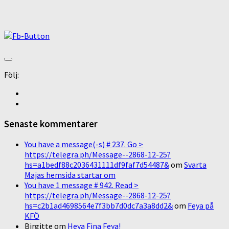
Följ:
Senaste kommentarer
You have a message(-s) # 237. Go >
https://telegra.ph/Message--2868-12-25?
hs=a1bedf88c2036431111df9faf7d54487&
om
Svarta
Majas hemsida startar om
You have 1 message # 942. Read >
https://telegra.ph/Message--2868-12-25?
hs=c2b1ad4698564e7f3bb7d0dc7a3a8dd2&
om
Feya på
KFÖ
Birgitte
om
Heya Fina Feya!