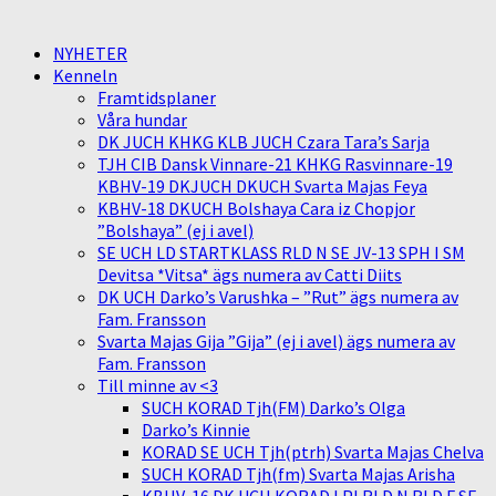
NYHETER
Kenneln
Framtidsplaner
Våra hundar
DK JUCH KHKG KLB JUCH Czara Tara’s Sarja
TJH CIB Dansk Vinnare-21 KHKG Rasvinnare-19
KBHV-19 DKJUCH DKUCH Svarta Majas Feya
KBHV-18 DKUCH Bolshaya Cara iz Chopjor
”Bolshaya” (ej i avel)
SE UCH LD STARTKLASS RLD N SE JV-13 SPH I SM
Devitsa *Vitsa* ägs numera av Catti Diits
DK UCH Darko’s Varushka – ”Rut” ägs numera av
Fam. Fransson
Svarta Majas Gija ”Gija” (ej i avel) ägs numera av
Fam. Fransson
Till minne av <3
SUCH KORAD Tjh(FM) Darko’s Olga
Darko’s Kinnie
KORAD SE UCH Tjh(ptrh) Svarta Majas Chelva
SUCH KORAD Tjh(fm) Svarta Majas Arisha