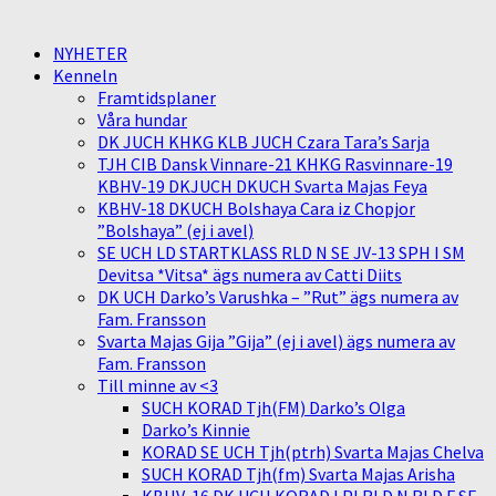
NYHETER
Kenneln
Framtidsplaner
Våra hundar
DK JUCH KHKG KLB JUCH Czara Tara’s Sarja
TJH CIB Dansk Vinnare-21 KHKG Rasvinnare-19
KBHV-19 DKJUCH DKUCH Svarta Majas Feya
KBHV-18 DKUCH Bolshaya Cara iz Chopjor
”Bolshaya” (ej i avel)
SE UCH LD STARTKLASS RLD N SE JV-13 SPH I SM
Devitsa *Vitsa* ägs numera av Catti Diits
DK UCH Darko’s Varushka – ”Rut” ägs numera av
Fam. Fransson
Svarta Majas Gija ”Gija” (ej i avel) ägs numera av
Fam. Fransson
Till minne av <3
SUCH KORAD Tjh(FM) Darko’s Olga
Darko’s Kinnie
KORAD SE UCH Tjh(ptrh) Svarta Majas Chelva
SUCH KORAD Tjh(fm) Svarta Majas Arisha