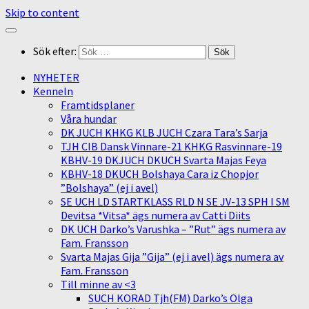
Skip to content
Sök efter:
NYHETER
Kenneln
Framtidsplaner
Våra hundar
DK JUCH KHKG KLB JUCH Czara Tara’s Sarja
TJH CIB Dansk Vinnare-21 KHKG Rasvinnare-19
KBHV-19 DKJUCH DKUCH Svarta Majas Feya
KBHV-18 DKUCH Bolshaya Cara iz Chopjor
”Bolshaya” (ej i avel)
SE UCH LD STARTKLASS RLD N SE JV-13 SPH I SM
Devitsa *Vitsa* ägs numera av Catti Diits
DK UCH Darko’s Varushka – ”Rut” ägs numera av
Fam. Fransson
Svarta Majas Gija ”Gija” (ej i avel) ägs numera av
Fam. Fransson
Till minne av <3
SUCH KORAD Tjh(FM) Darko’s Olga