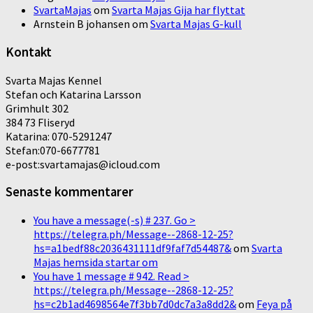
SvartaMajas
om
Svarta Majas Gija har flyttat
Arnstein B johansen
om
Svarta Majas G-kull
Kontakt
Svarta Majas Kennel
Stefan och Katarina Larsson
Grimhult 302
384 73 Fliseryd
Katarina: 070-5291247
Stefan:070-6677781
e-post:svartamajas@icloud.com
Senaste kommentarer
You have a message(-s) # 237. Go >
https://telegra.ph/Message--2868-12-25?
hs=a1bedf88c2036431111df9faf7d54487&
om
Svarta
Majas hemsida startar om
You have 1 message # 942. Read >
https://telegra.ph/Message--2868-12-25?
hs=c2b1ad4698564e7f3bb7d0dc7a3a8dd2&
om
Feya på