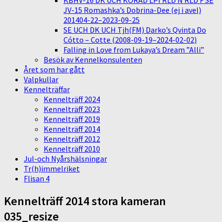
KBHV-16 DK UCH KORAD LPI RLD N RLD F SE
JV-15 Romashka’s Dobrina-Dee (ej i avel)
201404-22–2023-09-25
SE UCH DK UCH Tjh(FM) Darko’s Qvinta Do
Cótto – Cotte (2008-09-19–2024-02-02)
Falling in Love from Lukaya’s Dream ”Alli”
Besök av Kennelkonsulenten
Året som har gått
Valpkullar
Kennelträffar
Kennelträff 2024
Kennelträff 2023
Kennelträff 2019
Kennelträff 2014
Kennelträff 2012
Kennelträff 2010
Jul-och Nyårshälsningar
Tr(h)immelriket
Flisan 4
Kennelträff 2014 stora kameran
035_resize