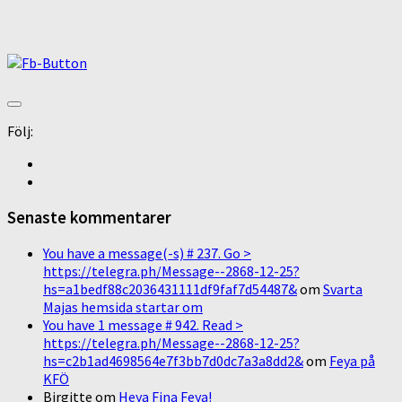
Följ:
Senaste kommentarer
You have a message(-s) # 237. Go >
https://telegra.ph/Message--2868-12-25?
hs=a1bedf88c2036431111df9faf7d54487&
om
Svarta
Majas hemsida startar om
You have 1 message # 942. Read >
https://telegra.ph/Message--2868-12-25?
hs=c2b1ad4698564e7f3bb7d0dc7a3a8dd2&
om
Feya på
KFÖ
Birgitte
om
Heya Fina Feya!