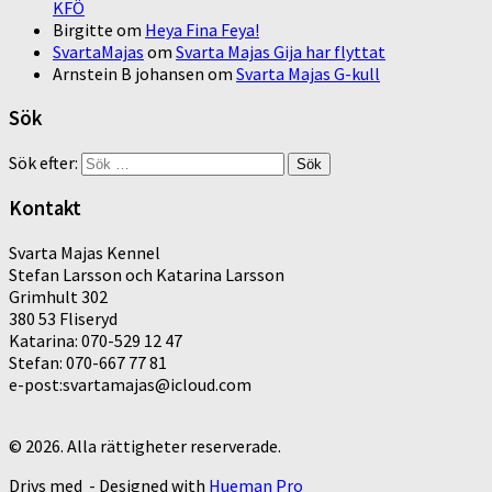
KFÖ
Birgitte
om
Heya Fina Feya!
SvartaMajas
om
Svarta Majas Gija har flyttat
Arnstein B johansen
om
Svarta Majas G-kull
Sök
Sök efter:
Kontakt
Svarta Majas Kennel
Stefan Larsson och Katarina Larsson
Grimhult 302
380 53 Fliseryd
Katarina: 070-529 12 47
Stefan: 070-667 77 81
e-post:svartamajas@icloud.com
© 2026. Alla rättigheter reserverade.
Drivs med
- Designed with
Hueman Pro