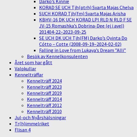
Darko’s Kinnie
KORAD SE UCH Tjh(ptrh) Svarta Majas Chelva
SUCH KORAD Tjh(fm) Svarta Majas Arisha
KBHV-16 DK UCH KORAD LPI RLD N RLD F SE
JV-15 Romashka’s Dobrina-Dee (ej i avel)
201404-22–2023-09-25
SE UCH DK UCH Tjh(FM) Darko’s Qvinta Do
Cótto – Cotte (2008-09-19–2024-02-02)
Falling in Love from Lukaya’s Dream ”Alli”
Besök av Kennelkonsulenten
Året som har gått
Valpkullar
Kennelträffar
Kennelträff 2024
Kennelträff 2023
Kennelträff 2019
Kennelträff 2014
Kennelträff 2012
Kennelträff 2010
Jul-och Nyårshälsningar
Tr(h)immelriket
Flisan 4