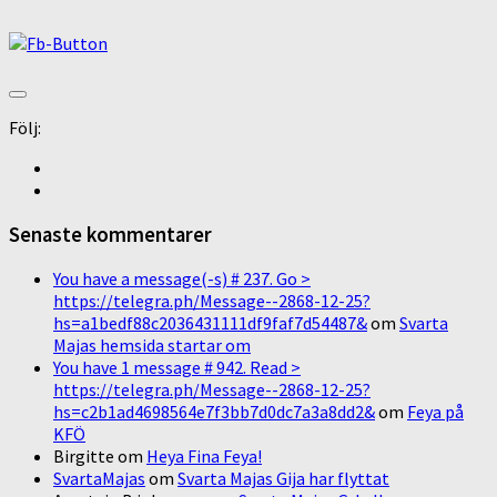
Följ:
Senaste kommentarer
You have a message(-s) # 237. Go >
https://telegra.ph/Message--2868-12-25?
hs=a1bedf88c2036431111df9faf7d54487&
om
Svarta
Majas hemsida startar om
You have 1 message # 942. Read >
https://telegra.ph/Message--2868-12-25?
hs=c2b1ad4698564e7f3bb7d0dc7a3a8dd2&
om
Feya på
KFÖ
Birgitte
om
Heya Fina Feya!
SvartaMajas
om
Svarta Majas Gija har flyttat