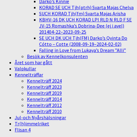
Darko’s Kinnie
KORAD SE UCH Tjh(ptrh) Svarta Majas Chelva
SUCH KORAD Tjh(fm) Svarta Majas Arisha
KBHV-16 DK UCH KORAD LPI RLD N RLD F SE
JV-15 Romashka’s Dobrina-Dee (ej i avel)
201404-22–2023-09-25
SE UCH DK UCH Tjh(FM) Darko’s Qvinta Do
Cótto – Cotte (2008-09-19–2024-02-02)
Falling in Love from Lukaya’s Dream ”Alli”
Besök av Kennelkonsulenten
Året som har gått
Valpkullar
Kennelträffar
Kennelträff 2024
Kennelträff 2023
Kennelträff 2019
Kennelträff 2014
Kennelträff 2012
Kennelträff 2010
Jul-och Nyårshälsningar
Tr(h)immelriket
Flisan 4