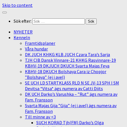
Skip to content
Sök efter:
NYHETER
Kenneln
Framtidsplaner
Våra hundar
DK JUCH KHKG KLB JUCH Czara Tara’s Sarja
TJH CIB Dansk Vinnare-21 KHKG Rasvinnare-19
KBHV-19 DKJUCH DKUCH Svarta Majas Feya
KBHV-18 DKUCH Bolshaya Cara iz Chopjor
”Bolshaya” (ej i avel)
SE UCH LD STARTKLASS RLD N SE JV-13 SPH I SM
Devitsa *Vitsa* ägs numera av Catti Diits
DK UCH Darko’s Varushka – ”Rut” ägs numera av
Fam. Fransson
Svarta Majas Gija ”Gija” (ej i avel) ägs numera av
Fam. Fransson
Till minne av <3
SUCH KORAD Tjh(FM) Darko’s Olga