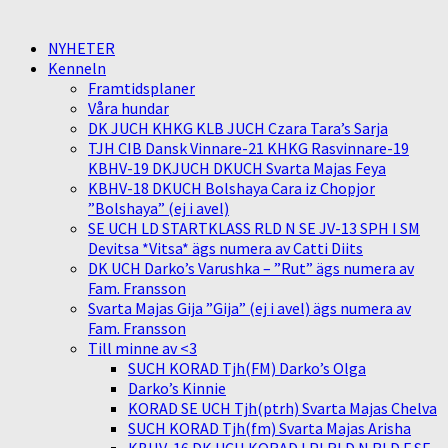
NYHETER
Kenneln
Framtidsplaner
Våra hundar
DK JUCH KHKG KLB JUCH Czara Tara’s Sarja
TJH CIB Dansk Vinnare-21 KHKG Rasvinnare-19
KBHV-19 DKJUCH DKUCH Svarta Majas Feya
KBHV-18 DKUCH Bolshaya Cara iz Chopjor
”Bolshaya” (ej i avel)
SE UCH LD STARTKLASS RLD N SE JV-13 SPH I SM
Devitsa *Vitsa* ägs numera av Catti Diits
DK UCH Darko’s Varushka – ”Rut” ägs numera av
Fam. Fransson
Svarta Majas Gija ”Gija” (ej i avel) ägs numera av
Fam. Fransson
Till minne av <3
SUCH KORAD Tjh(FM) Darko’s Olga
Darko’s Kinnie
KORAD SE UCH Tjh(ptrh) Svarta Majas Chelva
SUCH KORAD Tjh(fm) Svarta Majas Arisha