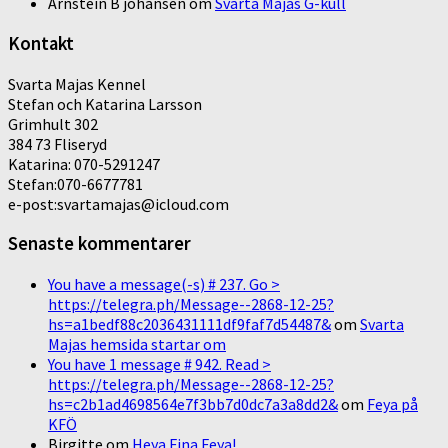
Arnstein B johansen
om
Svarta Majas G-kull
Kontakt
Svarta Majas Kennel
Stefan och Katarina Larsson
Grimhult 302
384 73 Fliseryd
Katarina: 070-5291247
Stefan:070-6677781
e-post:svartamajas@icloud.com
Senaste kommentarer
You have a message(-s) # 237. Go >
https://telegra.ph/Message--2868-12-25?
hs=a1bedf88c2036431111df9faf7d54487&
om
Svarta
Majas hemsida startar om
You have 1 message # 942. Read >
https://telegra.ph/Message--2868-12-25?
hs=c2b1ad4698564e7f3bb7d0dc7a3a8dd2&
om
Feya på
KFÖ
Birgitte
om
Heya Fina Feya!