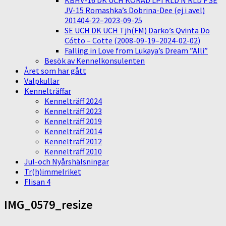
KBHV-16 DK UCH KORAD LPI RLD N RLD F SE
JV-15 Romashka’s Dobrina-Dee (ej i avel)
201404-22–2023-09-25
SE UCH DK UCH Tjh(FM) Darko’s Qvinta Do
Cótto – Cotte (2008-09-19–2024-02-02)
Falling in Love from Lukaya’s Dream ”Alli”
Besök av Kennelkonsulenten
Året som har gått
Valpkullar
Kennelträffar
Kennelträff 2024
Kennelträff 2023
Kennelträff 2019
Kennelträff 2014
Kennelträff 2012
Kennelträff 2010
Jul-och Nyårshälsningar
Tr(h)immelriket
Flisan 4
IMG_0579_resize