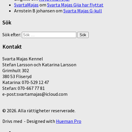
SvartaMajas
om
Svarta Majas Gija har flyttat
Arnstein B johansen
om
Svarta Majas G-kull
Sök
Sök efter:
Kontakt
Svarta Majas Kennel
Stefan Larsson och Katarina Larsson
Grimhult 302
380 53 Fliseryd
Katarina: 070-529 12 47
Stefan: 070-667 77 81
e-post:svartamajas@icloud.com
© 2026. Alla rättigheter reserverade.
Drivs med
- Designed with
Hueman Pro