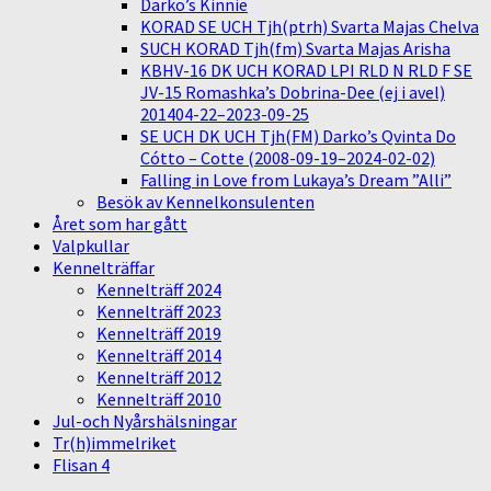
Darko’s Kinnie
KORAD SE UCH Tjh(ptrh) Svarta Majas Chelva
SUCH KORAD Tjh(fm) Svarta Majas Arisha
KBHV-16 DK UCH KORAD LPI RLD N RLD F SE
JV-15 Romashka’s Dobrina-Dee (ej i avel)
201404-22–2023-09-25
SE UCH DK UCH Tjh(FM) Darko’s Qvinta Do
Cótto – Cotte (2008-09-19–2024-02-02)
Falling in Love from Lukaya’s Dream ”Alli”
Besök av Kennelkonsulenten
Året som har gått
Valpkullar
Kennelträffar
Kennelträff 2024
Kennelträff 2023
Kennelträff 2019
Kennelträff 2014
Kennelträff 2012
Kennelträff 2010
Jul-och Nyårshälsningar
Tr(h)immelriket
Flisan 4