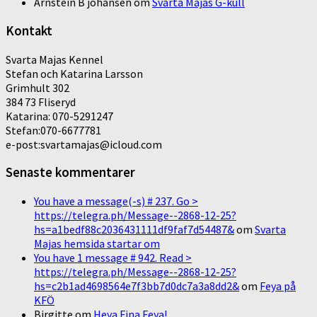
Arnstein B johansen
om
Svarta Majas G-kull
Kontakt
Svarta Majas Kennel
Stefan och Katarina Larsson
Grimhult 302
384 73 Fliseryd
Katarina: 070-5291247
Stefan:070-6677781
e-post:svartamajas@icloud.com
Senaste kommentarer
You have a message(-s) # 237. Go >
https://telegra.ph/Message--2868-12-25?
hs=a1bedf88c2036431111df9faf7d54487&
om
Svarta
Majas hemsida startar om
You have 1 message # 942. Read >
https://telegra.ph/Message--2868-12-25?
hs=c2b1ad4698564e7f3bb7d0dc7a3a8dd2&
om
Feya på
KFÖ
Birgitte
om
Heya Fina Feya!