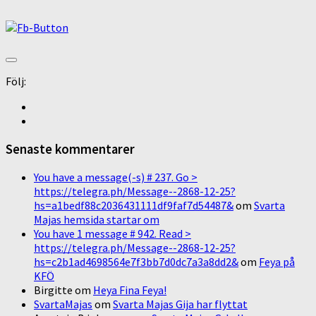
Följ:
Senaste kommentarer
You have a message(-s) # 237. Go >
https://telegra.ph/Message--2868-12-25?
hs=a1bedf88c2036431111df9faf7d54487&
om
Svarta
Majas hemsida startar om
You have 1 message # 942. Read >
https://telegra.ph/Message--2868-12-25?
hs=c2b1ad4698564e7f3bb7d0dc7a3a8dd2&
om
Feya på
KFÖ
Birgitte
om
Heya Fina Feya!
SvartaMajas
om
Svarta Majas Gija har flyttat