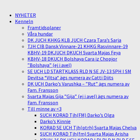
NYHETER
Kenneln
Framtidsplaner
Våra hundar
DK JUCH KHKG KLB JUCH Czara Tara’s Sarja
TJH CIB Dansk Vinnare-21 KHKG Rasvinnare-19
KBHV-19 DKJUCH DKUCH Svarta Majas Feya
KBHV-18 DKUCH Bolshaya Cara iz Chopjor
”Bolshaya” (ej i avel)
SE UCH LD STARTKLASS RLD N SE JV-13 SPH I SM
Devitsa *Vitsa* ägs numera av Catti Diits
DK UCH Darko’s Varushka – ”Rut” ägs numera av
Fam. Fransson
Svarta Majas Gija ”Gija” (ej i avel) ägs numera av
Fam. Fransson
Till minne av <3
SUCH KORAD Tjh(FM) Darko’s Olga
Darko’s Kinnie
KORAD SE UCH Tjh(ptrh) Svarta Majas Chelva
SUCH KORAD Tjh(fm) Svarta Majas Arisha