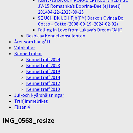
KBHV-16 DK UCH KORAD LPI RLD N RLD F SE
JV-15 Romashka’s Dobrina-Dee (ej i avel)
201404-22–2023-09-25
SE UCH DK UCH Tjh(FM) Darko’s Qvinta Do
Cótto – Cotte (2008-09-19–2024-02-02)
Falling in Love from Lukaya’s Dream ”Alli”
Besök av Kennelkonsulenten
Året som har gått
Valpkullar
Kennelträffar
Kennelträff 2024
Kennelträff 2023
Kennelträff 2019
Kennelträff 2014
Kennelträff 2012
Kennelträff 2010
Jul-och Nyårshälsningar
Tr(h)immelriket
Flisan 4
IMG_0568_resize