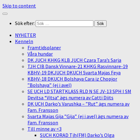
Skip to content
Sök efter:
NYHETER
Kenneln
Framtidsplaner
Våra hundar
DK JUCH KHKG KLB JUCH Czara Tara’s Sarja
TJH CIB Dansk Vinnare-21 KHKG Rasvinnare-19
KBHV-19 DKJUCH DKUCH Svarta Majas Feya
KBHV-18 DKUCH Bolshaya Cara iz Chopjor
”Bolshaya” (ej i avel)
SE UCH LD STARTKLASS RLD N SE JV-13 SPH I SM
Devitsa *Vitsa* ägs numera av Catti Diits
DK UCH Darko’s Varushka – ”Rut” ägs numera av
Fam. Fransson
Svarta Majas Gija ”Gija” (ej i avel) ägs numera av
Fam. Fransson
Till minne av <3
SUCH KORAD Tjh(FM) Darko’s Olga