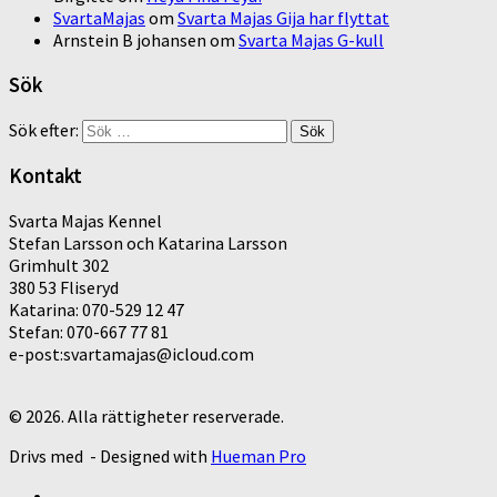
SvartaMajas
om
Svarta Majas Gija har flyttat
Arnstein B johansen
om
Svarta Majas G-kull
Sök
Sök efter:
Kontakt
Svarta Majas Kennel
Stefan Larsson och Katarina Larsson
Grimhult 302
380 53 Fliseryd
Katarina: 070-529 12 47
Stefan: 070-667 77 81
e-post:svartamajas@icloud.com
© 2026. Alla rättigheter reserverade.
Drivs med
- Designed with
Hueman Pro