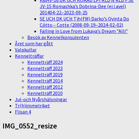
KBHV-16 DK UCH KORAD LPI RLD N RLD F SE
JV-15 Romashka’s Dobrina-Dee (ej i avel)
201404-22–2023-09-25
SE UCH DK UCH Tjh(FM) Darko’s Qvinta Do
Cótto – Cotte (2008-09-19–2024-02-02)
Falling in Love from Lukaya’s Dream ”Alli”
Besök av Kennelkonsulenten
Året som har gått
Valpkullar
Kennelträffar
Kennelträff 2024
Kennelträff 2023
Kennelträff 2019
Kennelträff 2014
Kennelträff 2012
Kennelträff 2010
Jul-och Nyårshälsningar
Tr(h)immelriket
Flisan 4
IMG_0552_resize