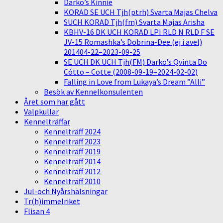
Darko’s Kinnie
KORAD SE UCH Tjh(ptrh) Svarta Majas Chelva
SUCH KORAD Tjh(fm) Svarta Majas Arisha
KBHV-16 DK UCH KORAD LPI RLD N RLD F SE
JV-15 Romashka’s Dobrina-Dee (ej i avel)
201404-22–2023-09-25
SE UCH DK UCH Tjh(FM) Darko’s Qvinta Do
Cótto – Cotte (2008-09-19–2024-02-02)
Falling in Love from Lukaya’s Dream ”Alli”
Besök av Kennelkonsulenten
Året som har gått
Valpkullar
Kennelträffar
Kennelträff 2024
Kennelträff 2023
Kennelträff 2019
Kennelträff 2014
Kennelträff 2012
Kennelträff 2010
Jul-och Nyårshälsningar
Tr(h)immelriket
Flisan 4