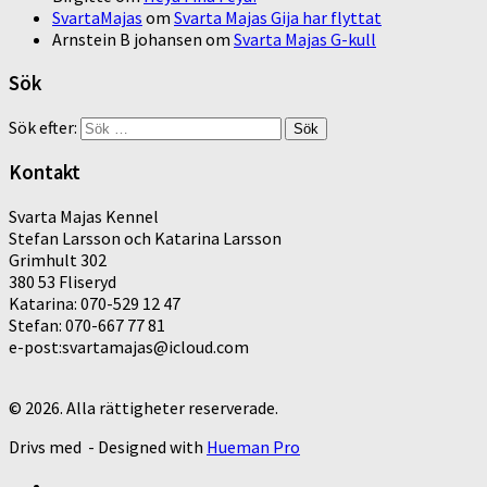
SvartaMajas
om
Svarta Majas Gija har flyttat
Arnstein B johansen
om
Svarta Majas G-kull
Sök
Sök efter:
Kontakt
Svarta Majas Kennel
Stefan Larsson och Katarina Larsson
Grimhult 302
380 53 Fliseryd
Katarina: 070-529 12 47
Stefan: 070-667 77 81
e-post:svartamajas@icloud.com
© 2026. Alla rättigheter reserverade.
Drivs med
- Designed with
Hueman Pro