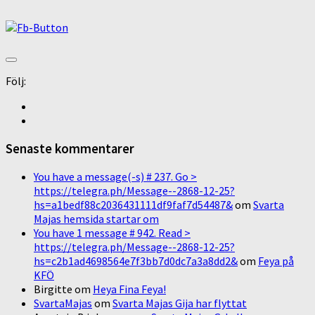
Följ:
Senaste kommentarer
You have a message(-s) # 237. Go >
https://telegra.ph/Message--2868-12-25?
hs=a1bedf88c2036431111df9faf7d54487&
om
Svarta
Majas hemsida startar om
You have 1 message # 942. Read >
https://telegra.ph/Message--2868-12-25?
hs=c2b1ad4698564e7f3bb7d0dc7a3a8dd2&
om
Feya på
KFÖ
Birgitte
om
Heya Fina Feya!
SvartaMajas
om
Svarta Majas Gija har flyttat