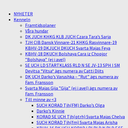
NYHETER
Kenneln
Framtidsplaner
Våra hundar
DK JUCH KHKG KLB JUCH Czara Tara’s Sarja
TJH CIB Dansk Vinnare-21 KHKG Rasvinnare-19
KBHV-19 DKJUCH DKUCH Svarta Majas Feya
KBHV-18 DKUCH Bolshaya Cara iz Chopjor
”Bolshaya” (ej i avel)
SE UCH LD STARTKLASS RLD N SE JV-13 SPH I SM
Devitsa *Vitsa* ägs numera av Catti Diits
DK UCH Darko’s Varushka – ”Rut” ägs numera av
Fam. Fransson
Svarta Majas Gija ”Gija” (ej i avel) ägs numera av
Fam. Fransson
Till minne av <3
SUCH KORAD Tjh(FM) Darko’s Olga
Darko’s Kinnie
KORAD SE UCH Tjh(ptrh) Svarta Majas Chelva
SUCH KORAD Tjh(fm) Svarta Majas Arisha