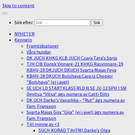
Skip to content
Sök efter:
NYHETER
Kenneln
Framtidsplaner
Våra hundar
DK JUCH KHKG KLB JUCH Czara Tara’s Sarja
TJH CIB Dansk Vinnare-21 KHKG Rasvinnare-19
KBHV-19 DKJUCH DKUCH Svarta Majas Feya
KBHV-18 DKUCH Bolshaya Cara iz Chopjor
”Bolshaya” (ej i avel)
SE UCH LD STARTKLASS RLD N SE JV-13 SPH I SM
Devitsa *Vitsa* ägs numera av Catti Diits
DK UCH Darko’s Varushka – ”Rut” ägs numera av
Fam. Fransson
Svarta Majas Gija ”Gija” (ej i avel) ägs numera av
Fam. Fransson
Till minne av <3
SUCH KORAD Tjh(FM) Darko’s Olga