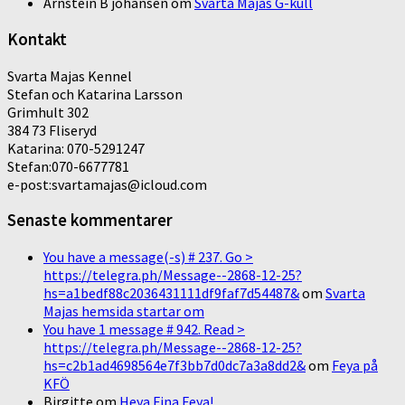
Arnstein B johansen
om
Svarta Majas G-kull
Kontakt
Svarta Majas Kennel
Stefan och Katarina Larsson
Grimhult 302
384 73 Fliseryd
Katarina: 070-5291247
Stefan:070-6677781
e-post:svartamajas@icloud.com
Senaste kommentarer
You have a message(-s) # 237. Go >
https://telegra.ph/Message--2868-12-25?
hs=a1bedf88c2036431111df9faf7d54487&
om
Svarta
Majas hemsida startar om
You have 1 message # 942. Read >
https://telegra.ph/Message--2868-12-25?
hs=c2b1ad4698564e7f3bb7d0dc7a3a8dd2&
om
Feya på
KFÖ
Birgitte
om
Heya Fina Feya!