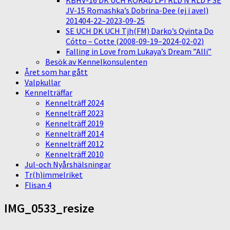
KBHV-16 DK UCH KORAD LPI RLD N RLD F SE
JV-15 Romashka’s Dobrina-Dee (ej i avel)
201404-22–2023-09-25
SE UCH DK UCH Tjh(FM) Darko’s Qvinta Do
Cótto – Cotte (2008-09-19–2024-02-02)
Falling in Love from Lukaya’s Dream ”Alli”
Besök av Kennelkonsulenten
Året som har gått
Valpkullar
Kennelträffar
Kennelträff 2024
Kennelträff 2023
Kennelträff 2019
Kennelträff 2014
Kennelträff 2012
Kennelträff 2010
Jul-och Nyårshälsningar
Tr(h)immelriket
Flisan 4
IMG_0533_resize