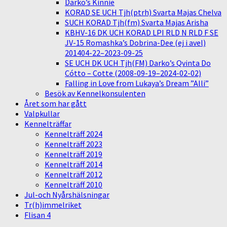
Darko’s Kinnie
KORAD SE UCH Tjh(ptrh) Svarta Majas Chelva
SUCH KORAD Tjh(fm) Svarta Majas Arisha
KBHV-16 DK UCH KORAD LPI RLD N RLD F SE
JV-15 Romashka’s Dobrina-Dee (ej i avel)
201404-22–2023-09-25
SE UCH DK UCH Tjh(FM) Darko’s Qvinta Do
Cótto – Cotte (2008-09-19–2024-02-02)
Falling in Love from Lukaya’s Dream ”Alli”
Besök av Kennelkonsulenten
Året som har gått
Valpkullar
Kennelträffar
Kennelträff 2024
Kennelträff 2023
Kennelträff 2019
Kennelträff 2014
Kennelträff 2012
Kennelträff 2010
Jul-och Nyårshälsningar
Tr(h)immelriket
Flisan 4