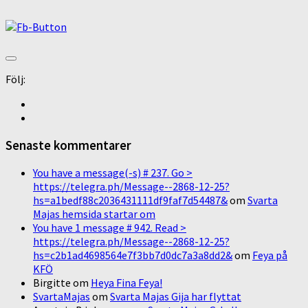
Följ:
Senaste kommentarer
You have a message(-s) # 237. Go >
https://telegra.ph/Message--2868-12-25?
hs=a1bedf88c2036431111df9faf7d54487&
om
Svarta
Majas hemsida startar om
You have 1 message # 942. Read >
https://telegra.ph/Message--2868-12-25?
hs=c2b1ad4698564e7f3bb7d0dc7a3a8dd2&
om
Feya på
KFÖ
Birgitte
om
Heya Fina Feya!
SvartaMajas
om
Svarta Majas Gija har flyttat