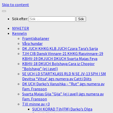
Skip to content
Sök efter:
NYHETER
Kenneln
Framtidsplaner
Våra hundar
DK JUCH KHKG KLB JUCH Czara Tara’s Sarja
TJH CIB Dansk Vinnare-21 KHKG Rasvinnare-19
KBHV-19 DKJUCH DKUCH Svarta Majas Feya
KBHV-18 DKUCH Bolshaya Cara iz Chopjor
”Bolshaya” (ej i avel)
SE UCH LD STARTKLASS RLD N SE JV-13 SPH I SM
Devitsa *Vitsa* ägs numera av Catti Diits
DK UCH Darko’s Varushka – ”Rut” ägs numera av
Fam. Fransson
Svarta Majas Gija ”Gija” (ej i avel) ägs numera av
Fam. Fransson
Till minne av <3
SUCH KORAD Tjh(FM) Darko’s Olga