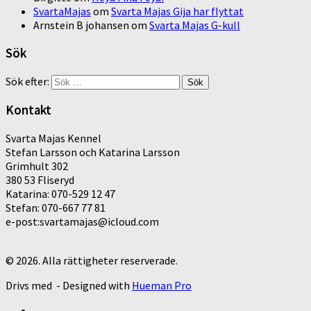
SvartaMajas
om
Svarta Majas Gija har flyttat
Arnstein B johansen
om
Svarta Majas G-kull
Sök
Sök efter:
Kontakt
Svarta Majas Kennel
Stefan Larsson och Katarina Larsson
Grimhult 302
380 53 Fliseryd
Katarina: 070-529 12 47
Stefan: 070-667 77 81
e-post:svartamajas@icloud.com
© 2026. Alla rättigheter reserverade.
Drivs med
- Designed with
Hueman Pro