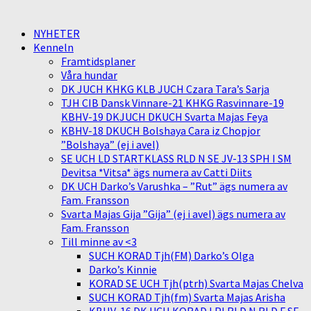
NYHETER
Kenneln
Framtidsplaner
Våra hundar
DK JUCH KHKG KLB JUCH Czara Tara’s Sarja
TJH CIB Dansk Vinnare-21 KHKG Rasvinnare-19
KBHV-19 DKJUCH DKUCH Svarta Majas Feya
KBHV-18 DKUCH Bolshaya Cara iz Chopjor
”Bolshaya” (ej i avel)
SE UCH LD STARTKLASS RLD N SE JV-13 SPH I SM
Devitsa *Vitsa* ägs numera av Catti Diits
DK UCH Darko’s Varushka – ”Rut” ägs numera av
Fam. Fransson
Svarta Majas Gija ”Gija” (ej i avel) ägs numera av
Fam. Fransson
Till minne av <3
SUCH KORAD Tjh(FM) Darko’s Olga
Darko’s Kinnie
KORAD SE UCH Tjh(ptrh) Svarta Majas Chelva
SUCH KORAD Tjh(fm) Svarta Majas Arisha