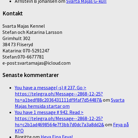
Arnstein B johansen
om
Svarta Majas G-kull
Kontakt
Svarta Majas Kennel
Stefan och Katarina Larsson
Grimhult 302
384 73 Fliseryd
Katarina: 070-5291247
Stefan:070-6677781
e-post:svartamajas@icloud.com
Senaste kommentarer
You have a message(-s) # 237. Go >
https://telegra.ph/Message--2868-12-25?
hs=a1bedf88c2036431111df9faf7d54487&
om
Svarta
Majas hemsida startar om
You have 1 message # 942. Read >
https://telegra.ph/Message--2868-12-25?
hs=c2b1ad4698564e7f3bb7d0dc7a3a8dd2&
om
Feya på
KFÖ
Birgitte
om
Heya Fina Feya!