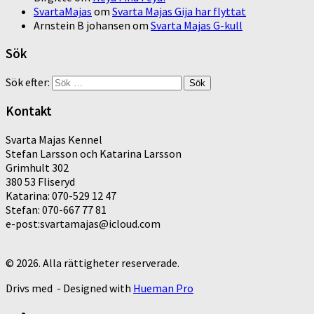
SvartaMajas
om
Svarta Majas Gija har flyttat
Arnstein B johansen
om
Svarta Majas G-kull
Sök
Sök efter:
Kontakt
Svarta Majas Kennel
Stefan Larsson och Katarina Larsson
Grimhult 302
380 53 Fliseryd
Katarina: 070-529 12 47
Stefan: 070-667 77 81
e-post:svartamajas@icloud.com
© 2026. Alla rättigheter reserverade.
Drivs med
- Designed with
Hueman Pro