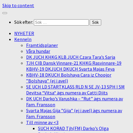
Skip to content
Sök efter:
NYHETER
Kenneln
Framtidsplaner
Våra hundar
DK JUCH KHKG KLB JUCH Czara Tara’s Sarja
TJH CIB Dansk Vinnare-21 KHKG Rasvinnare-19
KBHV-19 DKJUCH DKUCH Svarta Majas Feya
KBHV-18 DKUCH Bolshaya Cara iz Chopjor
”Bolshaya” (ej i avel)
SE UCH LD STARTKLASS RLD N SE JV-13 SPH I SM
Devitsa *Vitsa* ägs numera av Catti Diits
DK UCH Darko’s Varushka – ”Rut” ägs numera av
Fam. Fransson
Svarta Majas Gija ”Gija” (ej i avel) ägs numera av
Fam. Fransson
Till minne av <3
SUCH KORAD Tjh(FM) Darko’s Olga