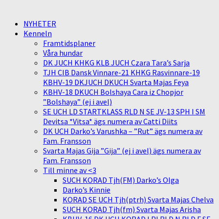
NYHETER
Kenneln
Framtidsplaner
Våra hundar
DK JUCH KHKG KLB JUCH Czara Tara’s Sarja
TJH CIB Dansk Vinnare-21 KHKG Rasvinnare-19
KBHV-19 DKJUCH DKUCH Svarta Majas Feya
KBHV-18 DKUCH Bolshaya Cara iz Chopjor
”Bolshaya” (ej i avel)
SE UCH LD STARTKLASS RLD N SE JV-13 SPH I SM
Devitsa *Vitsa* ägs numera av Catti Diits
DK UCH Darko’s Varushka – ”Rut” ägs numera av
Fam. Fransson
Svarta Majas Gija ”Gija” (ej i avel) ägs numera av
Fam. Fransson
Till minne av <3
SUCH KORAD Tjh(FM) Darko’s Olga
Darko’s Kinnie
KORAD SE UCH Tjh(ptrh) Svarta Majas Chelva
SUCH KORAD Tjh(fm) Svarta Majas Arisha