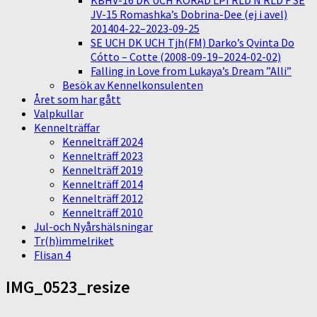
KBHV-16 DK UCH KORAD LPI RLD N RLD F SE
JV-15 Romashka’s Dobrina-Dee (ej i avel)
201404-22–2023-09-25
SE UCH DK UCH Tjh(FM) Darko’s Qvinta Do
Cótto – Cotte (2008-09-19–2024-02-02)
Falling in Love from Lukaya’s Dream ”Alli”
Besök av Kennelkonsulenten
Året som har gått
Valpkullar
Kennelträffar
Kennelträff 2024
Kennelträff 2023
Kennelträff 2019
Kennelträff 2014
Kennelträff 2012
Kennelträff 2010
Jul-och Nyårshälsningar
Tr(h)immelriket
Flisan 4
IMG_0523_resize