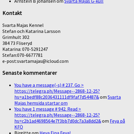
Arnstein B johansen
om
Svarta Majas G-kull
Kontakt
Svarta Majas Kennel
Stefan och Katarina Larsson
Grimhult 302
384 73 Fliseryd
Katarina: 070-5291247
Stefan:070-6677781
e-post:svartamajas@icloud.com
Senaste kommentarer
You have a message(-s) # 237. Go >
https://telegra.ph/Message--2868-12-25?
hs=a1bedf88c2036431111df9faf7d54487&
om
Svarta
Majas hemsida startar om
You have 1 message # 942. Read >
https://telegra.ph/Message--2868-12-25?
hs=c2b1ad4698564e7f3bb7d0dc7a3a8dd2&
om
Feya på
KFÖ
Birgitte
om
Heya Fina Feya!