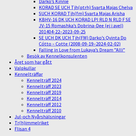
Darko’s Kinnie
KORAD SE UCH Tjh(ptrh) Svarta Majas Chelva
SUCH KORAD Tjh(fm) Svarta Majas Arisha
KBHV-16 DK UCH KORAD LPI RLD N RLD F SE
JV-15 Romashka’s Dobrina-Dee (ej i avel)
201404-22–2023-09-25
SE UCH DK UCH Tjh(FM) Darko’s Qvinta Do
Cótto – Cotte (2008-09-19–2024-02-02)
Falling in Love from Lukaya’s Dream ”Alli”
Besök av Kennelkonsulenten
Året som har gått
Valpkullar
Kennelträffar
Kennelträff 2024
Kennelträff 2023
Kennelträff 2019
Kennelträff 2014
Kennelträff 2012
Kennelträff 2010
Jul-och Nyårshälsningar
Tr(h)immelriket
Flisan 4