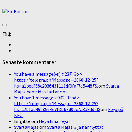
Följ:
Senaste kommentarer
You have a message(-s) # 237. Go >
https://telegra.ph/Message--2868-12-25?
hs=a1bedf88c2036431111df9faf7d54487&
om
Svarta
Majas hemsida startar om
You have 1 message # 942. Read >
https://telegra.ph/Message--2868-12-25?
hs=c2b1ad4698564e7f3bb7d0dc7a3a8dd2&
om
Feya på
KFÖ
Birgitte
om
Heya Fina Feya!
SvartaMajas
om
Svarta Majas Gija har flyttat