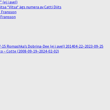
(ej i avel)
sa *Vitsa* ägs numera av Catti Diits
. Fransson
. Fransson
15 Romashka’s Dobrina-Dee (ej i avel) 201404-22–2023-09-25
o – Cotte (2008-09-19–2024-02-02)