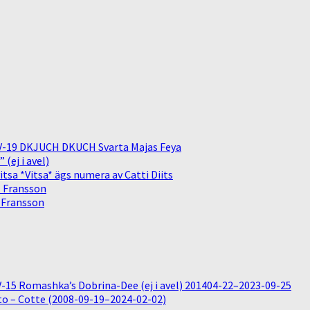
V-19 DKJUCH DKUCH Svarta Majas Feya
(ej i avel)
sa *Vitsa* ägs numera av Catti Diits
. Fransson
. Fransson
15 Romashka’s Dobrina-Dee (ej i avel) 201404-22–2023-09-25
o – Cotte (2008-09-19–2024-02-02)