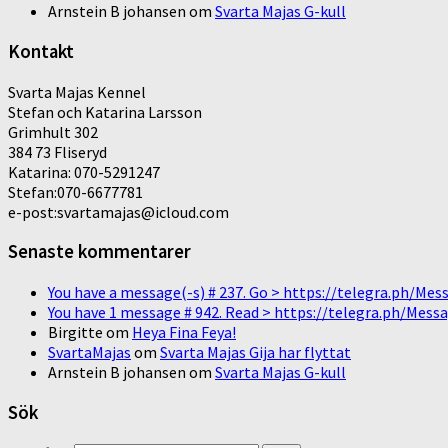
Arnstein B johansen
om
Svarta Majas G-kull
Kontakt
Svarta Majas Kennel
Stefan och Katarina Larsson
Grimhult 302
384 73 Fliseryd
Katarina: 070-5291247
Stefan:070-6677781
e-post:svartamajas@icloud.com
Senaste kommentarer
You have a message(-s) # 237. Go > https://telegra.ph/
You have 1 message # 942. Read > https://telegra.ph/M
Birgitte
om
Heya Fina Feya!
SvartaMajas
om
Svarta Majas Gija har flyttat
Arnstein B johansen
om
Svarta Majas G-kull
Sök