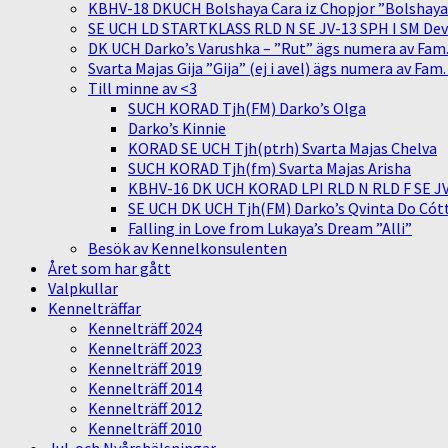
KBHV-18 DKUCH Bolshaya Cara iz Chopjor ”Bolshaya” 
SE UCH LD STARTKLASS RLD N SE JV-13 SPH I SM Devit
DK UCH Darko’s Varushka – ”Rut” ägs numera av Fam
Svarta Majas Gija ”Gija” (ej i avel) ägs numera av Fam
Till minne av <3
SUCH KORAD Tjh(FM) Darko’s Olga
Darko’s Kinnie
KORAD SE UCH Tjh(ptrh) Svarta Majas Chelva
SUCH KORAD Tjh(fm) Svarta Majas Arisha
KBHV-16 DK UCH KORAD LPI RLD N RLD F SE JV-
SE UCH DK UCH Tjh(FM) Darko’s Qvinta Do Cótt
Falling in Love from Lukaya’s Dream ”Alli”
Besök av Kennelkonsulenten
Året som har gått
Valpkullar
Kennelträffar
Kennelträff 2024
Kennelträff 2023
Kennelträff 2019
Kennelträff 2014
Kennelträff 2012
Kennelträff 2010