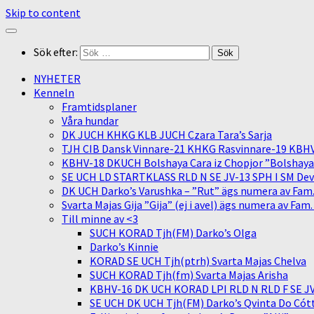
Skip to content
Sök efter:
NYHETER
Kenneln
Framtidsplaner
Våra hundar
DK JUCH KHKG KLB JUCH Czara Tara’s Sarja
TJH CIB Dansk Vinnare-21 KHKG Rasvinnare-19 KBH
KBHV-18 DKUCH Bolshaya Cara iz Chopjor ”Bolshaya” 
SE UCH LD STARTKLASS RLD N SE JV-13 SPH I SM Devit
DK UCH Darko’s Varushka – ”Rut” ägs numera av Fam
Svarta Majas Gija ”Gija” (ej i avel) ägs numera av Fam
Till minne av <3
SUCH KORAD Tjh(FM) Darko’s Olga
Darko’s Kinnie
KORAD SE UCH Tjh(ptrh) Svarta Majas Chelva
SUCH KORAD Tjh(fm) Svarta Majas Arisha
KBHV-16 DK UCH KORAD LPI RLD N RLD F SE JV-
SE UCH DK UCH Tjh(FM) Darko’s Qvinta Do Cótt