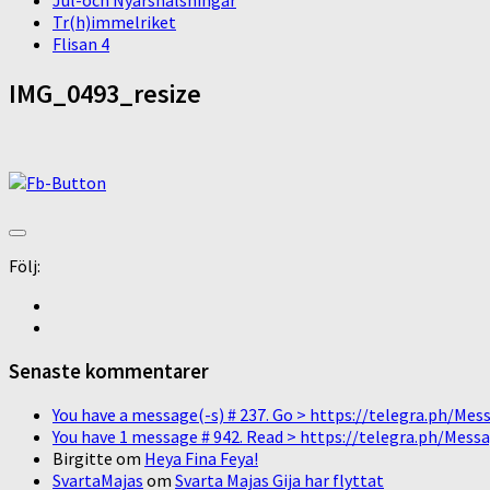
Jul-och Nyårshälsningar
Tr(h)immelriket
Flisan 4
IMG_0493_resize
Följ:
Senaste kommentarer
You have a message(-s) # 237. Go > https://telegra.ph/
You have 1 message # 942. Read > https://telegra.ph/M
Birgitte
om
Heya Fina Feya!
SvartaMajas
om
Svarta Majas Gija har flyttat