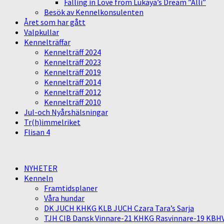
Falling in Love from Lukaya’s Dream ”Alli”
Besök av Kennelkonsulenten
Året som har gått
Valpkullar
Kennelträffar
Kennelträff 2024
Kennelträff 2023
Kennelträff 2019
Kennelträff 2014
Kennelträff 2012
Kennelträff 2010
Jul-och Nyårshälsningar
Tr(h)immelriket
Flisan 4
NYHETER
Kenneln
Framtidsplaner
Våra hundar
DK JUCH KHKG KLB JUCH Czara Tara’s Sarja
TJH CIB Dansk Vinnare-21 KHKG Rasvinnare-19 KBH