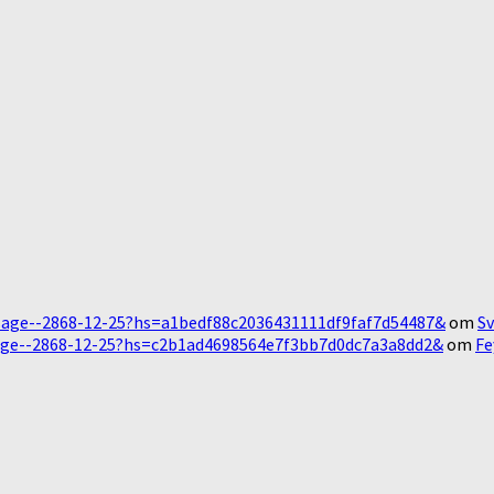
Message--2868-12-25?hs=a1bedf88c2036431111df9faf7d54487&
om
Sv
essage--2868-12-25?hs=c2b1ad4698564e7f3bb7d0dc7a3a8dd2&
om
Fe