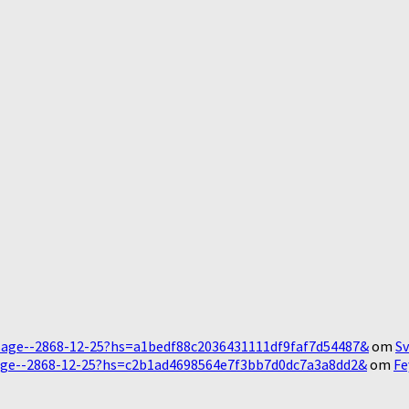
Message--2868-12-25?hs=a1bedf88c2036431111df9faf7d54487&
om
Sv
essage--2868-12-25?hs=c2b1ad4698564e7f3bb7d0dc7a3a8dd2&
om
Fe