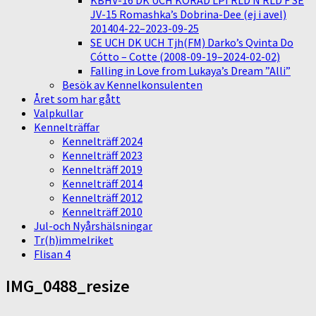
KBHV-16 DK UCH KORAD LPI RLD N RLD F SE
JV-15 Romashka’s Dobrina-Dee (ej i avel)
201404-22–2023-09-25
SE UCH DK UCH Tjh(FM) Darko’s Qvinta Do
Cótto – Cotte (2008-09-19–2024-02-02)
Falling in Love from Lukaya’s Dream ”Alli”
Besök av Kennelkonsulenten
Året som har gått
Valpkullar
Kennelträffar
Kennelträff 2024
Kennelträff 2023
Kennelträff 2019
Kennelträff 2014
Kennelträff 2012
Kennelträff 2010
Jul-och Nyårshälsningar
Tr(h)immelriket
Flisan 4
IMG_0488_resize