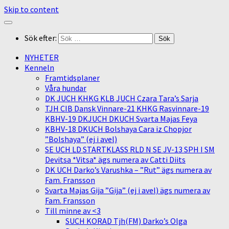
Skip to content
Sök efter:
NYHETER
Kenneln
Framtidsplaner
Våra hundar
DK JUCH KHKG KLB JUCH Czara Tara’s Sarja
TJH CIB Dansk Vinnare-21 KHKG Rasvinnare-19
KBHV-19 DKJUCH DKUCH Svarta Majas Feya
KBHV-18 DKUCH Bolshaya Cara iz Chopjor
”Bolshaya” (ej i avel)
SE UCH LD STARTKLASS RLD N SE JV-13 SPH I SM
Devitsa *Vitsa* ägs numera av Catti Diits
DK UCH Darko’s Varushka – ”Rut” ägs numera av
Fam. Fransson
Svarta Majas Gija ”Gija” (ej i avel) ägs numera av
Fam. Fransson
Till minne av <3
SUCH KORAD Tjh(FM) Darko’s Olga