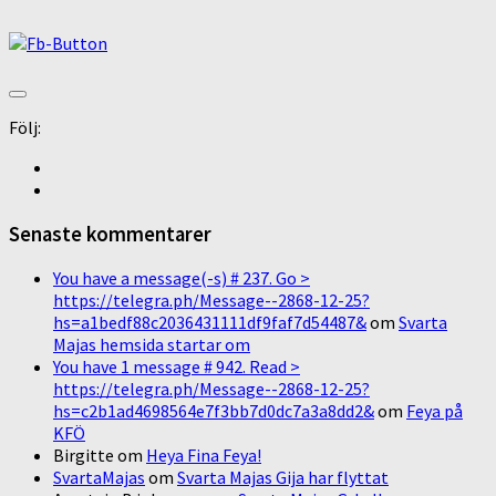
Följ:
Senaste kommentarer
You have a message(-s) # 237. Go >
https://telegra.ph/Message--2868-12-25?
hs=a1bedf88c2036431111df9faf7d54487&
om
Svarta
Majas hemsida startar om
You have 1 message # 942. Read >
https://telegra.ph/Message--2868-12-25?
hs=c2b1ad4698564e7f3bb7d0dc7a3a8dd2&
om
Feya på
KFÖ
Birgitte
om
Heya Fina Feya!
SvartaMajas
om
Svarta Majas Gija har flyttat