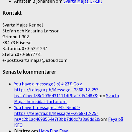
Arnstein B johansen
om
Svarta Majas G-kull
Kontakt
Svarta Majas Kennel
Stefan och Katarina Larsson
Grimhult 302
384 73 Fliseryd
Katarina: 070-5291247
Stefan:070-6677781
e-post:svartamajas@icloud.com
Senaste kommentarer
You have a message(-s) # 237. Go >
https://telegra.ph/Message--2868-12-25?
hs=a1bedf88c2036431111df9faf7d54487&
om
Svarta
Majas hemsida startar om
You have 1 message # 942. Read >
https://telegra.ph/Message--2868-12-25?
hs=c2b1ad4698564e7f3bb7d0dc7a3a8dd2&
om
Feya på
KFÖ
Birgitte
om
Heya Fina Feya!