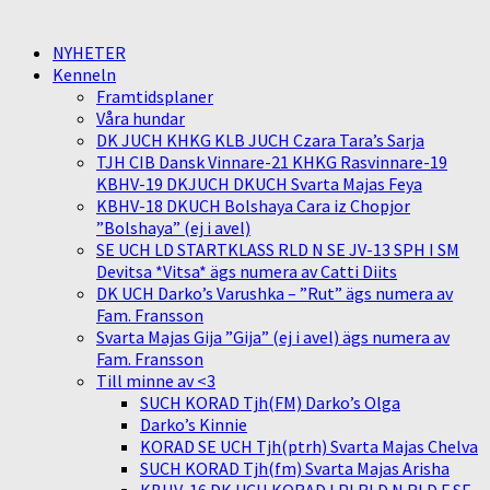
NYHETER
Kenneln
Framtidsplaner
Våra hundar
DK JUCH KHKG KLB JUCH Czara Tara’s Sarja
TJH CIB Dansk Vinnare-21 KHKG Rasvinnare-19
KBHV-19 DKJUCH DKUCH Svarta Majas Feya
KBHV-18 DKUCH Bolshaya Cara iz Chopjor
”Bolshaya” (ej i avel)
SE UCH LD STARTKLASS RLD N SE JV-13 SPH I SM
Devitsa *Vitsa* ägs numera av Catti Diits
DK UCH Darko’s Varushka – ”Rut” ägs numera av
Fam. Fransson
Svarta Majas Gija ”Gija” (ej i avel) ägs numera av
Fam. Fransson
Till minne av <3
SUCH KORAD Tjh(FM) Darko’s Olga
Darko’s Kinnie
KORAD SE UCH Tjh(ptrh) Svarta Majas Chelva
SUCH KORAD Tjh(fm) Svarta Majas Arisha