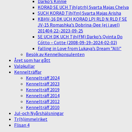
Darko’s Kinnie
KORAD SE UCH Tjh(ptrh) Svarta Majas Chelva
SUCH KORAD Tjh(fm) Svarta Majas Arisha
KBHV-16 DK UCH KORAD LPI RLD N RLD F SE
JV-15 Romashka’s Dobrina-Dee (ej i avel)
201404-22–2023-09-25
SE UCH DK UCH Tjh(FM) Darko’s Qvinta Do
Cótto – Cotte (2008-09-19–2024-02-02)
Falling in Love from Lukaya’s Dream ”Alli”
Besök av Kennelkonsulenten
Året som har gått
Valpkullar
Kennelträffar
Kennelträff 2024
Kennelträff 2023
Kennelträff 2019
Kennelträff 2014
Kennelträff 2012
Kennelträff 2010
Jul-och Nyårshälsningar
Tr(h)immelriket
Flisan 4