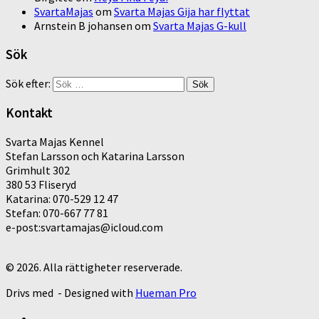
SvartaMajas
om
Svarta Majas Gija har flyttat
Arnstein B johansen
om
Svarta Majas G-kull
Sök
Sök efter:
Kontakt
Svarta Majas Kennel
Stefan Larsson och Katarina Larsson
Grimhult 302
380 53 Fliseryd
Katarina: 070-529 12 47
Stefan: 070-667 77 81
e-post:svartamajas@icloud.com
© 2026. Alla rättigheter reserverade.
Drivs med
- Designed with
Hueman Pro