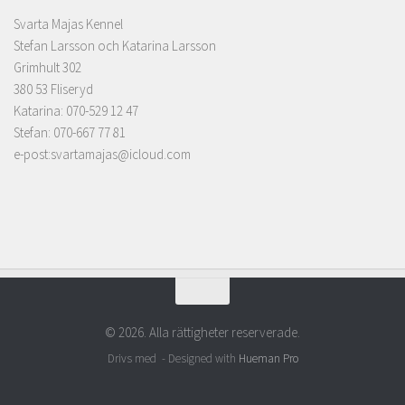
Svarta Majas Kennel
Stefan Larsson och Katarina Larsson
Grimhult 302
380 53 Fliseryd
Katarina: 070-529 12 47
Stefan: 070-667 77 81
e-post:svartamajas@icloud.com
© 2026. Alla rättigheter reserverade.
Drivs med
- Designed with
Hueman Pro