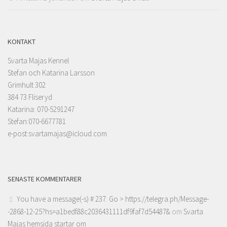
KONTAKT
Svarta Majas Kennel
Stefan och Katarina Larsson
Grimhult 302
384 73 Fliseryd
Katarina: 070-5291247
Stefan:070-6677781
e-post:svartamajas@icloud.com
SENASTE KOMMENTARER
You have a message(-s) # 237. Go > https://telegra.ph/Message-
-2868-12-25?hs=a1bedf88c2036431111df9faf7d54487&
om
Svarta
Majas hemsida startar om