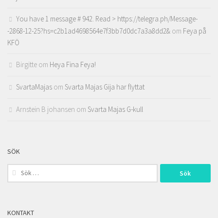
You have 1 message # 942. Read > https://telegra.ph/Message-
-2868-12-25?hs=c2b1ad4698564e7f3bb7d0dc7a3a8dd2&
om
Feya på
KFÖ
Birgitte
om
Heya Fina Feya!
SvartaMajas
om
Svarta Majas Gija har flyttat
Arnstein B johansen
om
Svarta Majas G-kull
SÖK
Sök
efter:
KONTAKT