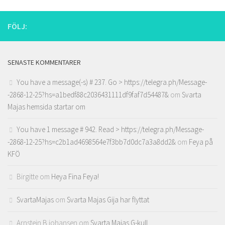
FÖLJ:
SENASTE KOMMENTARER
You have a message(-s) # 237. Go > https://telegra.ph/Message-
-2868-12-25?hs=a1bedf88c2036431111df9faf7d54487&
om
Svarta
Majas hemsida startar om
You have 1 message # 942. Read > https://telegra.ph/Message-
-2868-12-25?hs=c2b1ad4698564e7f3bb7d0dc7a3a8dd2&
om
Feya på
KFÖ
Birgitte
om
Heya Fina Feya!
SvartaMajas
om
Svarta Majas Gija har flyttat
Arnstein B johansen
om
Svarta Majas G-kull