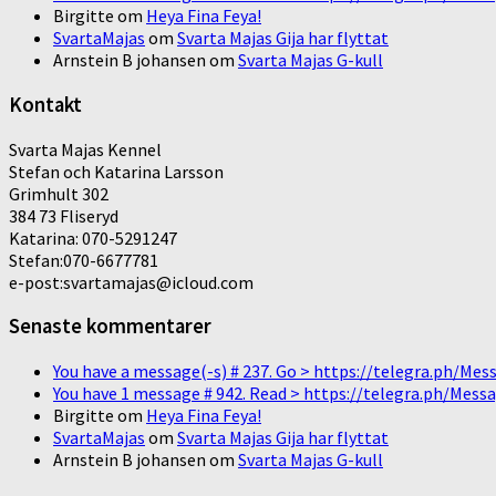
Birgitte
om
Heya Fina Feya!
SvartaMajas
om
Svarta Majas Gija har flyttat
Arnstein B johansen
om
Svarta Majas G-kull
Kontakt
Svarta Majas Kennel
Stefan och Katarina Larsson
Grimhult 302
384 73 Fliseryd
Katarina: 070-5291247
Stefan:070-6677781
e-post:svartamajas@icloud.com
Senaste kommentarer
You have a message(-s) # 237. Go > https://telegra.ph/
You have 1 message # 942. Read > https://telegra.ph/M
Birgitte
om
Heya Fina Feya!
SvartaMajas
om
Svarta Majas Gija har flyttat
Arnstein B johansen
om
Svarta Majas G-kull