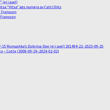
(ej i avel)
sa *Vitsa* ägs numera av Catti Diits
. Fransson
. Fransson
15 Romashka’s Dobrina-Dee (ej i avel) 201404-22–2023-09-25
o – Cotte (2008-09-19–2024-02-02)