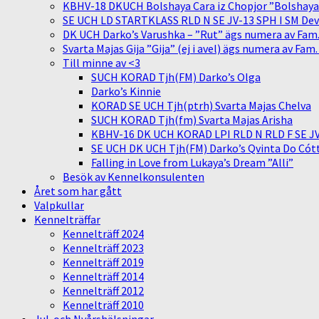
KBHV-18 DKUCH Bolshaya Cara iz Chopjor ”Bolshaya” 
SE UCH LD STARTKLASS RLD N SE JV-13 SPH I SM Devit
DK UCH Darko’s Varushka – ”Rut” ägs numera av Fam
Svarta Majas Gija ”Gija” (ej i avel) ägs numera av Fam
Till minne av <3
SUCH KORAD Tjh(FM) Darko’s Olga
Darko’s Kinnie
KORAD SE UCH Tjh(ptrh) Svarta Majas Chelva
SUCH KORAD Tjh(fm) Svarta Majas Arisha
KBHV-16 DK UCH KORAD LPI RLD N RLD F SE JV-
SE UCH DK UCH Tjh(FM) Darko’s Qvinta Do Cótt
Falling in Love from Lukaya’s Dream ”Alli”
Besök av Kennelkonsulenten
Året som har gått
Valpkullar
Kennelträffar
Kennelträff 2024
Kennelträff 2023
Kennelträff 2019
Kennelträff 2014
Kennelträff 2012
Kennelträff 2010