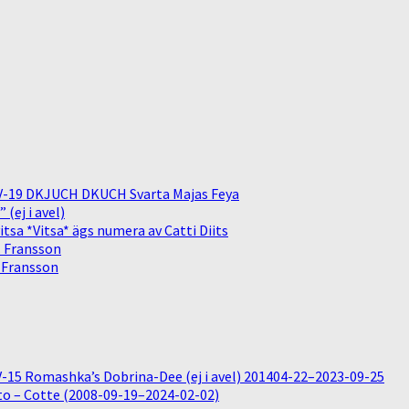
V-19 DKJUCH DKUCH Svarta Majas Feya
(ej i avel)
sa *Vitsa* ägs numera av Catti Diits
. Fransson
. Fransson
15 Romashka’s Dobrina-Dee (ej i avel) 201404-22–2023-09-25
o – Cotte (2008-09-19–2024-02-02)