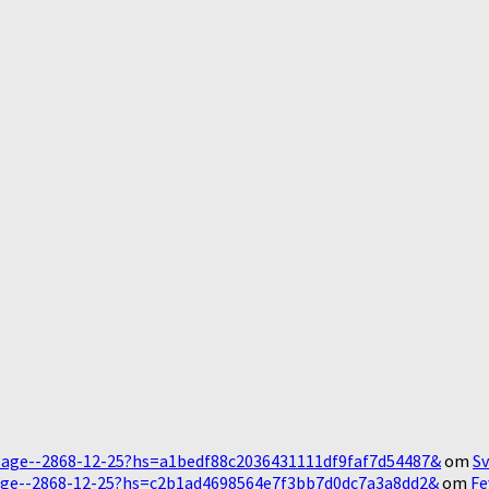
Message--2868-12-25?hs=a1bedf88c2036431111df9faf7d54487&
om
Sv
essage--2868-12-25?hs=c2b1ad4698564e7f3bb7d0dc7a3a8dd2&
om
Fe