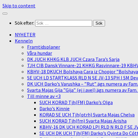
Skip to content
Sök efter:
NYHETER
Kenneln
Framtidsplaner
Våra hundar
DK JUCH KHKG KLB JUCH Czara Tara’s Sarja
TJH CIB Dansk Vinnare-21 KHKG Rasvinnare-19 KBH
KBHV-18 DKUCH Bolshaya Cara iz Chopjor ”Bolshaya” 
SE UCH LD STARTKLASS RLD N SE JV-13 SPH I SM Devit
DK UCH Darko’s Varushka – ”Rut” ägs numera av Fam
Svarta Majas Gija ”Gija” (ej i avel) ägs numera av Fam
Till minne av <3
SUCH KORAD Tjh(FM) Darko’s Olga
Darko’s Kinnie
KORAD SE UCH Tjh(ptrh) Svarta Majas Chelva
SUCH KORAD Tjh(fm) Svarta Majas Arisha
KBHV-16 DK UCH KORAD LPI RLD N RLD F SE JV-
SE UCH DK UCH Tjh(FM) Darko’s Qvinta Do Cótt