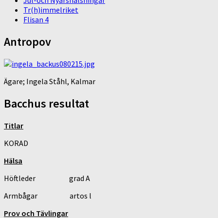
Jul-och Nyårshälsningar
Tr(h)immelriket
Flisan 4
Antropov
Ägare; Ingela Ståhl, Kalmar
Bacchus resultat
Titlar
KORAD
Hälsa
Höftleder grad A
Armbågar artos l
Prov och Tävlingar