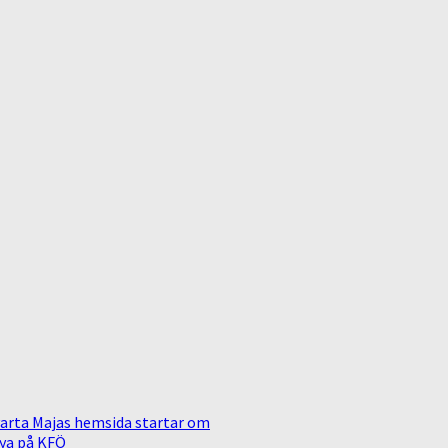
arta Majas hemsida startar om
ya på KFÖ