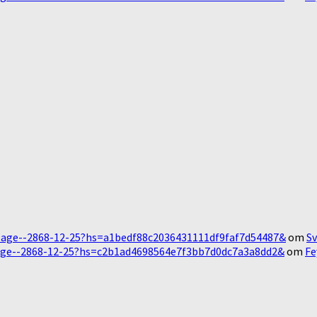
Message--2868-12-25?hs=a1bedf88c2036431111df9faf7d54487&
om
Sv
essage--2868-12-25?hs=c2b1ad4698564e7f3bb7d0dc7a3a8dd2&
om
Fe