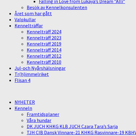
Falling in Love from Lukaya’s Dream ”Alli”
Besök av Kennelkonsulenten
Året som har gått
Valpkullar
Kennelträffar
Kennelträff 2024
Kennelträff 2023
Kennelträff 2019
Kennelträff 2014
Kennelträff 2012
Kennelträff 2010
Jul-och Nyårshälsningar
Tr(h)immelriket
Flisan 4
NYHETER
Kenneln
Framtidsplaner
Våra hundar
DK JUCH KHKG KLB JUCH Czara Tara’s Sarja
TJH CIB Dansk Vinnare-21 KHKG Rasvinnare-19 KBH